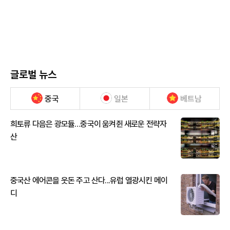
글로벌 뉴스
중국
일본
베트남
희토류 다음은 광모듈…중국이 움켜쥔 새로운 전략자
산
중국산 에어콘을 웃돈 주고 산다...유럽 열광시킨 메이
디