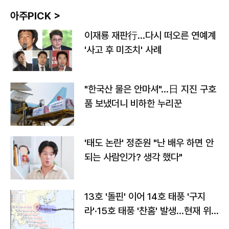
아주PICK >
이재룡 재판行…다시 떠오른 연예계
'사고 후 미조치' 사례
"한국산 물은 안마셔"…日 지진 구호
품 보냈더니 비하한 누리꾼
'태도 논란' 정준원 "난 배우 하면 안
되는 사람인가? 생각 했다"
13호 '돌핀' 이어 14호 태풍 '구지
라'·15호 태풍 '찬홈' 발생…현재 위
치와 이동경로는?