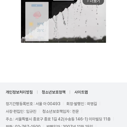
더보기
arrow_forward_ios
Unmute
개인정보처리방침
청소년보호정책
사이트맵
정기간행등록번호 : 서울 아 00493
회장·발행인 : 곽영길
사장·편집인 : 임규진
청소년보호책임자 : 전운
주소 : 서울특별시 종로구 종로 1길 42(수송동 146-1) 이마빌딩 11층
전화 : 02-767-1500
발행일자 : 2007년 11월 15일