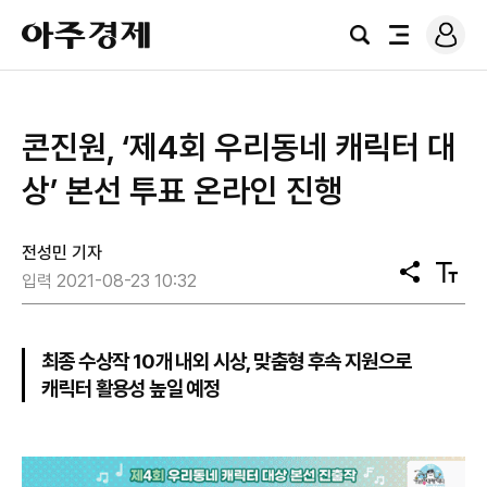
로
아
그
검
전
주
인
색
체
경
메
제
뉴
콘진원, ‘제4회 우리동네 캐릭터 대
상’ 본선 투표 온라인 진행
전성민 기자
공
텍
입력 2021-08-23 10:32
유
스
트
크
기
최종 수상작 10개 내외 시상, 맞춤형 후속 지원으로
캐릭터 활용성 높일 예정