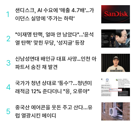
샌디스크, AI 수요에 '매출 4.7배'…가
1
이던스 실망에 '주가는 하락'
"이재명 탄핵, 얼마 안 남았다"...'윤석
2
열 탄핵' 맞힌 무당, '성지글' 등장
신남성연대 배인규 대표 사망…인천 아
3
파트서 숨진 채 발견
국가가 청년 상대로 '통수'?...청년미
4
래적금 12% 준다더니 "응, 오류야"
중국산 에어콘을 웃돈 주고 산다...유
5
럽 열광시킨 메이디