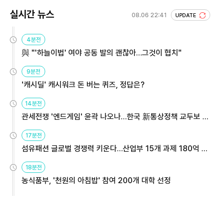
실시간 뉴스
08.06 22:41
UPDATE
4분전
與 "'하늘이법' 여야 공동 발의 괜찮아…그것이 협치"
9분전
'캐시딜' 캐시워크 돈 버는 퀴즈, 정답은?
14분전
관세전쟁 '엔드게임' 윤곽 나오나…한국 新통상정책 교두보 활
용해야
17분전
섬유패션 글로벌 경쟁력 키운다…산업부 15개 과제 180억 지
원
18분전
농식품부, '천원의 아침밥' 참여 200개 대학 선정