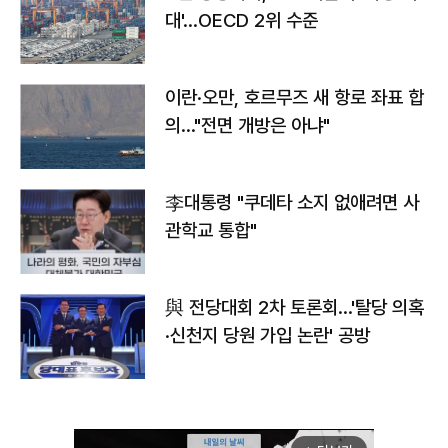
대'…OECD 2위 수준
이란·오만, 호르무즈 새 항로 좌표 합
의…"전면 개방은 아냐"
李대통령 "쿠데타 소지 없애려면 사
관학교 통합"
與 전당대회 2차 토론회…'탈당 의혹
·신천지 당원 가입 논란' 공방