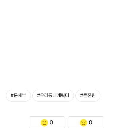
#문체부
#우리동네캐릭터
#콘진원
0
0