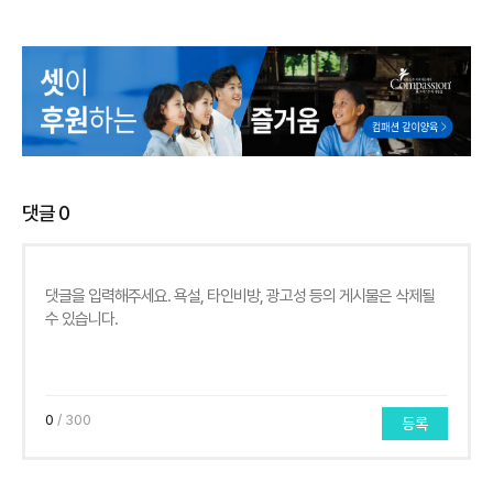
댓글
0
0
/ 300
등록