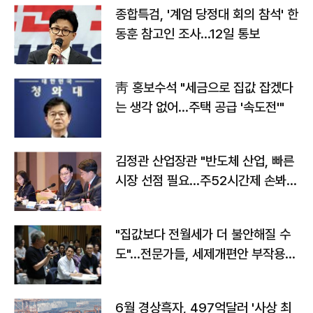
종합특검, '계엄 당정대 회의 참석' 한
동훈 참고인 조사...12일 통보
靑 홍보수석 "세금으로 집값 잡겠다
는 생각 없어…주택 공급 '속도전'"
김정관 산업장관 "반도체 산업, 빠른
시장 선점 필요…주52시간제 손봐
야"
"집값보다 전월세가 더 불안해질 수
도"…전문가들, 세제개편안 부작용
우려
6월 경상흑자, 497억달러 '사상 최