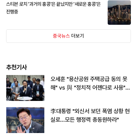
스티븐 로치 '과거의 홍콩'은 끝났지만 '새로운 홍콩'은
진행중
중국뉴스
더보기
추천기사
오세훈 "용산공원 주택공급 동의 못
해" vs 與 "정치적 어젠다로 사용"
맞불
李대통령 "외신서 보던 폭염 상황 현
실로…모든 행정력 총동원하라"