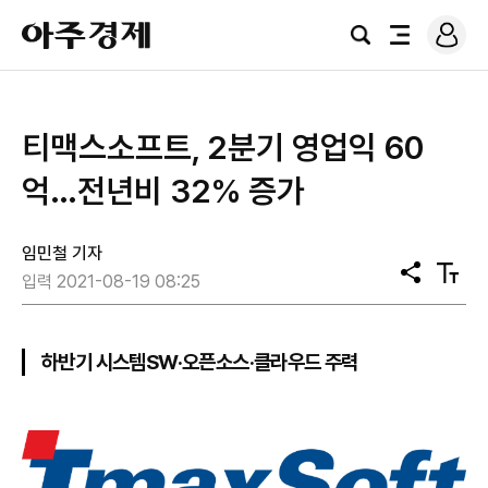
로
아
그
검
전
주
인
색
체
경
메
제
뉴
티맥스소프트, 2분기 영업익 60
억…전년비 32% 증가
임민철 기자
공
텍
입력 2021-08-19 08:25
유
스
트
크
기
하반기 시스템SW·오픈소스·클라우드 주력