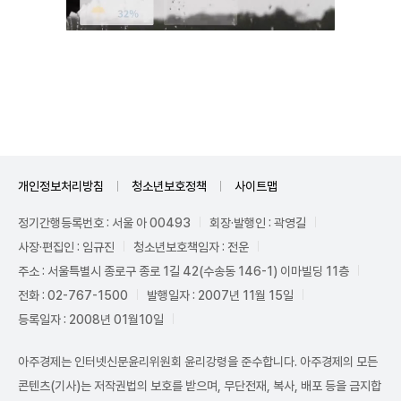
Unmute
개인정보처리방침
청소년보호정책
사이트맵
정기간행등록번호 : 서울 아 00493
회장·발행인 : 곽영길
사장·편집인 : 임규진
청소년보호책임자 : 전운
주소 : 서울특별시 종로구 종로 1길 42(수송동 146-1) 이마빌딩 11층
전화 : 02-767-1500
발행일자 : 2007년 11월 15일
등록일자 : 2008년 01월10일
아주경제는 인터넷신문윤리위원회 윤리강령을 준수합니다. 아주경제의 모든
콘텐츠(기사)는 저작권법의 보호를 받으며, 무단전재, 복사, 배포 등을 금지합