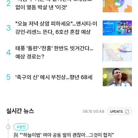
2
없이 열돔 박살 낸 '이것'
"오늘 저녁 상암 피하세요"…맨시티·이
3
강인·리센느 뜬다, 6호선 혼잡 예상
태풍 '돌핀'·'찬홈' 한반도 빗겨간다…
4
예상 경로는?
5
'축구의 신' 메시 부친상…향년 68세
실시간 뉴스
08.10 00:48
UPDATE
4분전
與 "'하늘이법' 여야 공동 발의 괜찮아…그것이 협치"