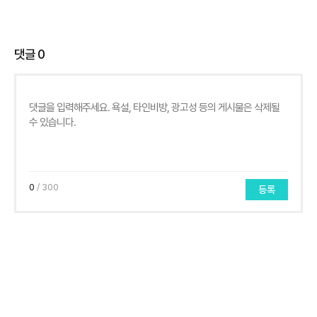
댓글
0
0
/ 300
등록