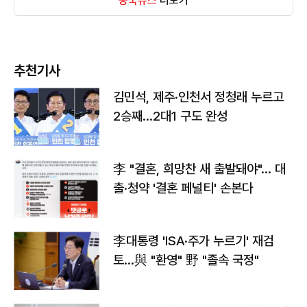
중국뉴스
더보기
추천기사
김민석, 제주·인천서 정청래 누르고
2승째…2대1 구도 완성
李 "결혼, 희망찬 새 출발돼야"… 대
출·청약 '결혼 페널티' 손본다
李대통령 'ISA·주가 누르기' 재검
토…與 "환영" 野 "졸속 국정"