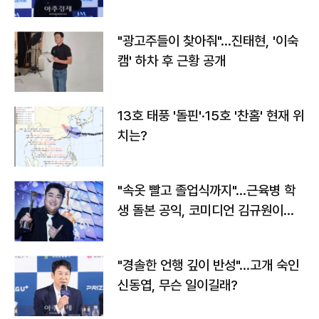
"광고주들이 찾아줘"…진태현, '이숙
캠' 하차 후 근황 공개
13호 태풍 '돌핀'·15호 '찬홈' 현재 위
치는?
"속옷 빨고 졸업식까지"…근육병 학
생 돌본 공익, 코미디언 김규원이었
다
"경솔한 언행 깊이 반성"…고개 숙인
신동엽, 무슨 일이길래?