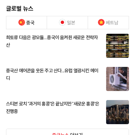
글로벌 뉴스
중국
일본
베트남
희토류 다음은 광모듈…중국이 움켜쥔 새로운 전략자
산
중국산 에어콘을 웃돈 주고 산다...유럽 열광시킨 메이
디
스티븐 로치 '과거의 홍콩'은 끝났지만 '새로운 홍콩'은
진행중