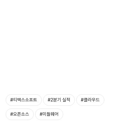
#티맥스소프트
#2분기 실적
#클라우드
#오픈소스
#미들웨어