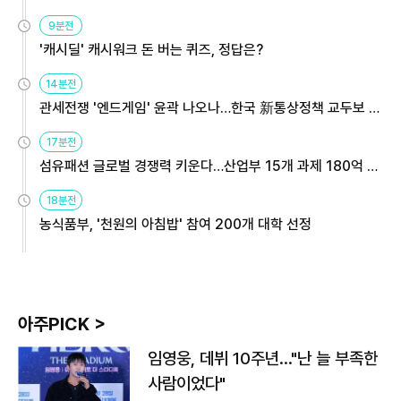
9분전
'캐시딜' 캐시워크 돈 버는 퀴즈, 정답은?
14분전
관세전쟁 '엔드게임' 윤곽 나오나…한국 新통상정책 교두보 활
용해야
17분전
섬유패션 글로벌 경쟁력 키운다…산업부 15개 과제 180억 지
원
18분전
농식품부, '천원의 아침밥' 참여 200개 대학 선정
아주PICK >
임영웅, 데뷔 10주년…"난 늘 부족한
사람이었다"