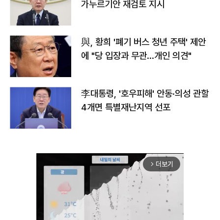
가누르기안 재검토 지시
與, 황희 '폐기 버스 청년 주택' 제안
에 "당 입장과 무관…개인 의견"
李대통령, '호우피해' 안동·의성 관할
4개면 특별재난지역 선포
더보기
arrow_forward_ios