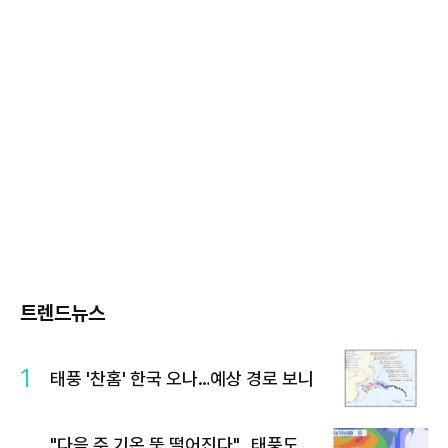
트렌드뉴스
1
태풍 '찬홈' 한국 오나…예상 경로 보니
"다음 주 기온 뚝 떨어진다"…태풍도