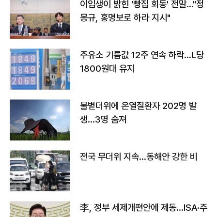
이임생이 밝힌 '빵집 회동' 전말…"정
몽규, 홍명보로 하라 지시"
주유소 기름값 12주 연속 하락…L당
1800원대 유지
불볕더위에 온열질환자 202명 발
생…3명 숨져
전국 무더위 지속…동해안 강한 비
李, 정부 세제개편안에 제동…ISA·주