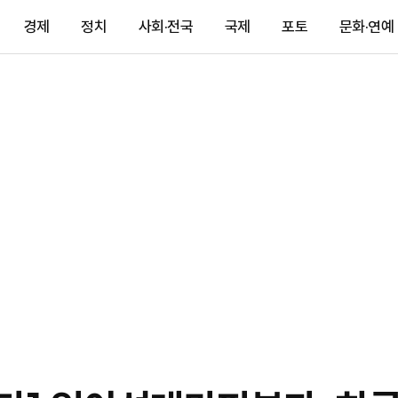
경제
정치
사회·전국
국제
포토
문화·연예