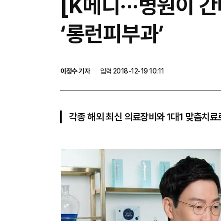
[K메디···병원이 
‘롱런피부과’
이정수 기자
입력 2018-12-19 10:11
각종 해외 최신 의료장비와 1대1 맞춤치료