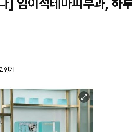
간다] ​임이석테마피부과, 하루
로 인기
이
미
지
확
대