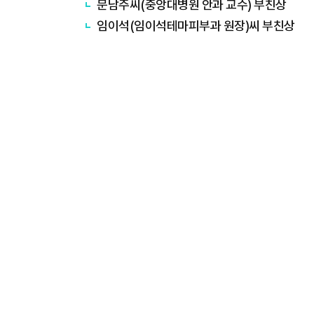
문남주씨(중앙대병원 안과 교수) 부친상
임이석(임이석테마피부과 원장)씨 부친상