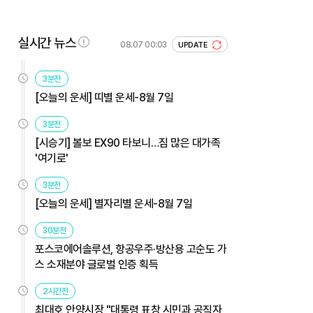
실시간 뉴스
08.07 00:03
UPDATE
3분전
[오늘의 운세] 띠별 운세-8월 7일
3분전
[시승기] 볼보 EX90 타보니…짐 많은 대가족
'여기로'
3분전
[오늘의 운세] 별자리별 운세-8월 7일
30분전
포스코에어솔루션, 항공우주·방산용 고순도 가
스 소재분야 글로벌 인증 획득
2시간전
최대호 안양시장 "대통령 표창 시민과 공직자