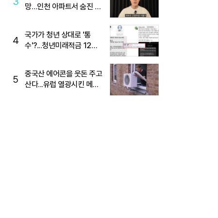
3
망…인천 아파트서 숨진 채
발견
국가가 청년 상대로 '통
4
수'?...청년미래적금 12%
준다더니 "응, 오류야"
중국산 에어콘을 웃돈 주고
5
산다...유럽 열광시킨 메이
디