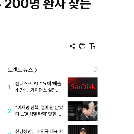
 200명 환자 찾는
공
프
텍
유
린
스
트
트
크
기
트렌드 뉴스
샌디스크, AI 수요에 '매출
1
4.7배'…가이던스 실망에
'주가는 하락'
"이재명 탄핵, 얼마 안 남았
2
다"...'윤석열 탄핵' 맞힌 무
당, '성지글' 등장
신남성연대 배인규 대표 사