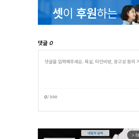
댓글
0
0
/ 300
더
arrow_forward_ios