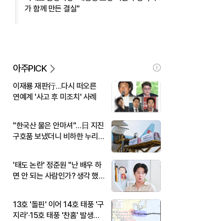
가 함께 만든 결실"
아주PICK
이재룡 재판行…다시 떠오른
연예계 '사고 후 미조치' 사례
"한국산 물은 안마셔"…日 지진
구호품 보냈더니 비하한 누리
꾼
'태도 논란' 정준원 "난 배우 하
면 안 되는 사람인가? 생각 했
다"
13호 '돌핀' 이어 14호 태풍 '구
지라'·15호 태풍 '찬홈' 발생…