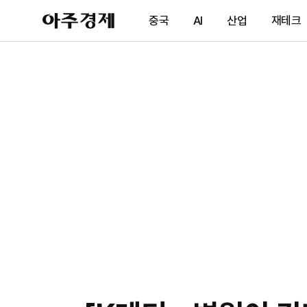
아
중국
AI
산업
재테크
주
경
제