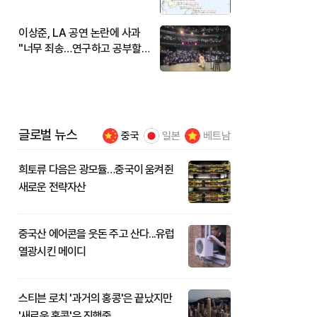
현재 위치와 이동경로는?
이상준, LA 공연 논란에 사과
"너무 죄송…연구하고 공부할
것"
글로벌 뉴스
중국
일본
베트남
희토류 다음은 광모듈…중국이 움켜쥔
새로운 전략자산
중국산 에어콘을 웃돈 주고 산다...유럽
열광시킨 메이디
스티븐 로치 '과거의 홍콩'은 끝났지만
'새로운 홍콩'은 진행중