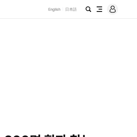
로
English
日本語
그
검
전
인
색
체
메
뉴