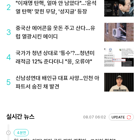
"이재명 탄핵, 얼마 안 남았다"...'윤석
2
열 탄핵' 맞힌 무당, '성지글' 등장
중국산 에어콘을 웃돈 주고 산다...유
3
럽 열광시킨 메이디
국가가 청년 상대로 '통수'?...청년미
4
래적금 12% 준다더니 "응, 오류야"
신남성연대 배인규 대표 사망…인천 아
5
파트서 숨진 채 발견
실시간 뉴스
08.07 06:02
UPDATE
4분전