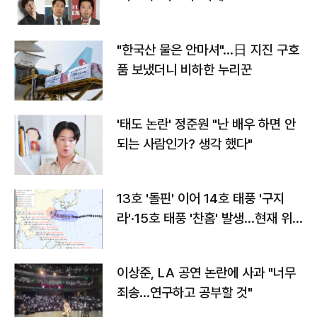
"한국산 물은 안마셔"…日 지진 구호
품 보냈더니 비하한 누리꾼
'태도 논란' 정준원 "난 배우 하면 안
되는 사람인가? 생각 했다"
13호 '돌핀' 이어 14호 태풍 '구지
라'·15호 태풍 '찬홈' 발생…현재 위
치와 이동경로는?
이상준, LA 공연 논란에 사과 "너무
죄송…연구하고 공부할 것"