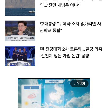
의…"전면 개방은 아냐"
李대통령 "쿠데타 소지 없애려면 사
관학교 통합"
與 전당대회 2차 토론회…'탈당 의혹
·신천지 당원 가입 논란' 공방
더보기
arrow_forward_ios