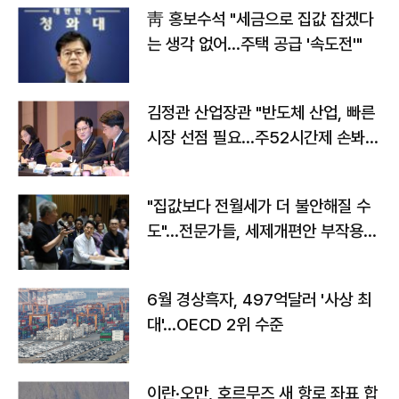
靑 홍보수석 "세금으로 집값 잡겠다
는 생각 없어…주택 공급 '속도전'"
김정관 산업장관 "반도체 산업, 빠른
시장 선점 필요…주52시간제 손봐
야"
"집값보다 전월세가 더 불안해질 수
도"…전문가들, 세제개편안 부작용
우려
6월 경상흑자, 497억달러 '사상 최
대'…OECD 2위 수준
이란·오만, 호르무즈 새 항로 좌표 합