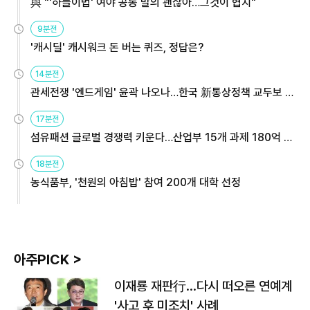
與 "'하늘이법' 여야 공동 발의 괜찮아…그것이 협치"
9분전
'캐시딜' 캐시워크 돈 버는 퀴즈, 정답은?
14분전
관세전쟁 '엔드게임' 윤곽 나오나…한국 新통상정책 교두보 활
용해야
17분전
섬유패션 글로벌 경쟁력 키운다…산업부 15개 과제 180억 지
원
18분전
농식품부, '천원의 아침밥' 참여 200개 대학 선정
아주PICK >
이재룡 재판行…다시 떠오른 연예계
'사고 후 미조치' 사례