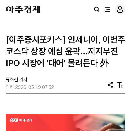
로
아
그
검
전
주
인
색
체
경
메
제
뉴
[아주증시포커스] 인제니아, 이번주
코스닥 상장 예심 윤곽…지지부진
IPO 시장에 '대어' 몰려든다 外
류소현 기자
공
텍
입력 2026-05-19 07:52
유
스
트
크
기