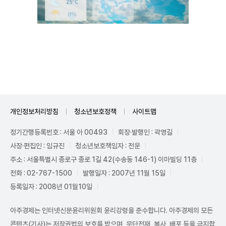
Unmute
개인정보처리방침
청소년보호정책
사이트맵
정기간행등록번호 : 서울 아 00493
회장·발행인 : 곽영길
사장·편집인 : 임규진
청소년보호책임자 : 전운
주소 : 서울특별시 종로구 종로 1길 42(수송동 146-1) 이마빌딩 11층
전화 : 02-767-1500
발행일자 : 2007년 11월 15일
등록일자 : 2008년 01월10일
아주경제는 인터넷신문윤리위원회 윤리강령을 준수합니다. 아주경제의 모든
콘텐츠(기사)는 저작권법의 보호를 받으며, 무단전재, 복사, 배포 등을 금지합