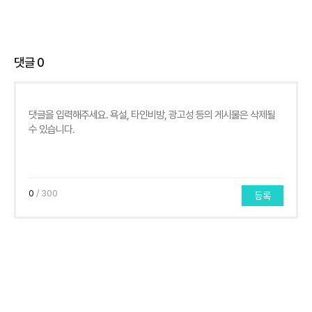
댓글
0
0
/ 300
등록