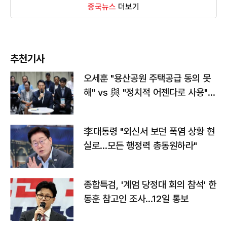
중국뉴스
더보기
추천기사
오세훈 "용산공원 주택공급 동의 못
해" vs 與 "정치적 어젠다로 사용"
맞불
李대통령 "외신서 보던 폭염 상황 현
실로…모든 행정력 총동원하라"
종합특검, '계엄 당정대 회의 참석' 한
동훈 참고인 조사...12일 통보