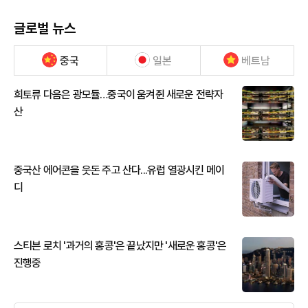
글로벌 뉴스
중국
일본
베트남
희토류 다음은 광모듈…중국이 움켜쥔 새로운 전략자
산
중국산 에어콘을 웃돈 주고 산다...유럽 열광시킨 메이
디
스티븐 로치 '과거의 홍콩'은 끝났지만 '새로운 홍콩'은
진행중