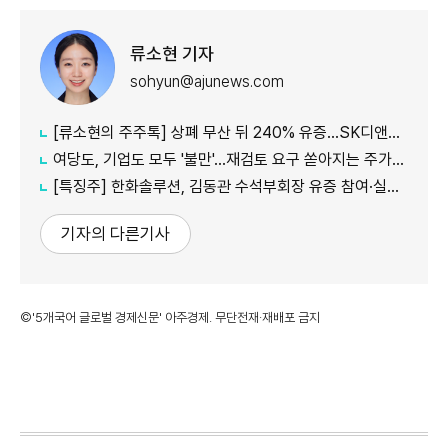
류소현 기자
sohyun@ajunews.com
[류소현의 주주톡] 상폐 무산 뒤 240% 유증…SK디앤디는 주주를 설득했나?
여당도, 기업도 모두 '불만'...재검토 요구 쏟아지는 주가누르기 방지 세제개편안
[특징주] 한화솔루션, 김동관 수석부회장 유증 참여·실적 개선 기대에 16% 강세
기자의 다른기사
©'5개국어 글로벌 경제신문' 아주경제. 무단전재·재배포 금지