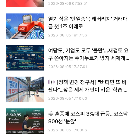
2026-08-06 07:53:51
열기 식은 '단일종목 레버리지' 거래대
금 첫 1조 아래로
2026-08-05 18:17:56
여당도, 기업도 모두 '불만'...재검토 요
구 쏟아지는 주가누르기 방지 세제개
편안
2026-08-05 17:37:01
[정책 변경 청구서] "버티면 또 바
뀐다"…잦은 세제 개편이 키운 '학습 효
과'
2026-08-05 17:10:00
美 훈풍에 코스피 3%대 급등…코스닥
800선 '눈앞'
2026-08-05 17:00:16