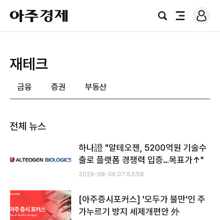
로
아
그
검
전
주
인
색
체
경
메
제
뉴
재테크
금융
증권
부동산
전체 뉴스
하나證 "알테오젠, 5200억원 기술수
출로 플랫폼 경쟁력 입증…목표가↑"
2026-08-06 07:53:58
[아주증시포커스] '모두가 불만'인 주
가누르기 방지 세제개편안 外