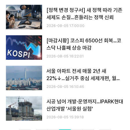
[정책 변경 청구서] 새 정책 따라 기존
세제도 손질…흔들리는 정책 신뢰
2026-08-05 17:00:00
[마감시황] 코스피 6500선 회복…코
스닥 나흘째 상승 마감
2026-08-05 16:22:01
서울 아파트 전세 매물 2년 새
22%↓…실거주 중심 세제개편, 월세
화 부추기나
2026-08-05 16:10:46
시공 넘어 개발·운영까지…IPARK현대
산업개발 '서울원 실험'
2026-08-05 15:39:18
전