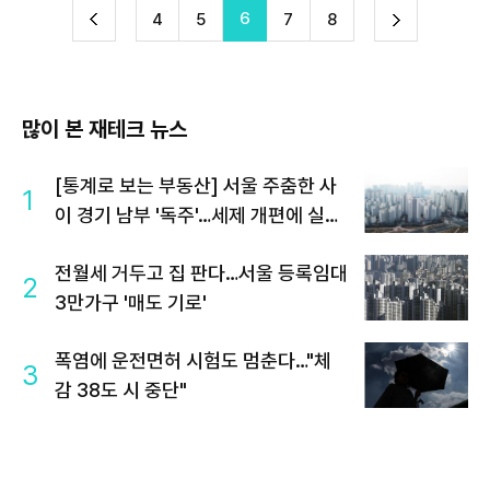
6
다
4
5
7
8
이
음
많이 본 재테크 뉴스
[통계로 보는 부동산] 서울 주춤한 사
1
이 경기 남부 '독주'…세제 개편에 실수
요 이동 빨라지나
전월세 거두고 집 판다…서울 등록임대
2
3만가구 '매도 기로'
폭염에 운전면허 시험도 멈춘다…"체
3
감 38도 시 중단"