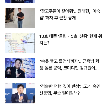
"광고주들이 찾아줘"…진태현, '이숙
캠' 하차 후 근황 공개
13호 태풍 '돌핀'·15호 '찬홈' 현재 위
치는?
"속옷 빨고 졸업식까지"…근육병 학
생 돌본 공익, 코미디언 김규원이었
다
"경솔한 언행 깊이 반성"…고개 숙인
신동엽, 무슨 일이길래?