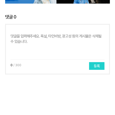
댓글
0
0
/ 300
등록