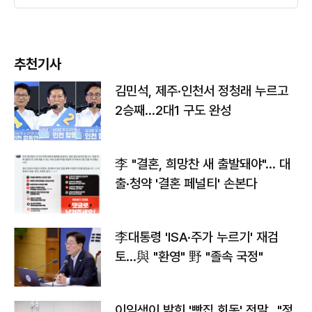
추천기사
김민석, 제주·인천서 정청래 누르고
2승째…2대1 구도 완성
李 "결혼, 희망찬 새 출발돼야"… 대
출·청약 '결혼 페널티' 손본다
李대통령 'ISA·주가 누르기' 재검
토…與 "환영" 野 "졸속 국정"
이임생이 밝힌 '빵집 회동' 전말…"정