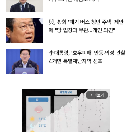
與, 황희 '폐기 버스 청년 주택' 제안
에 "당 입장과 무관…개인 의견"
李대통령, '호우피해' 안동·의성 관할
4개면 특별재난지역 선포
더보기
arrow_forward_ios