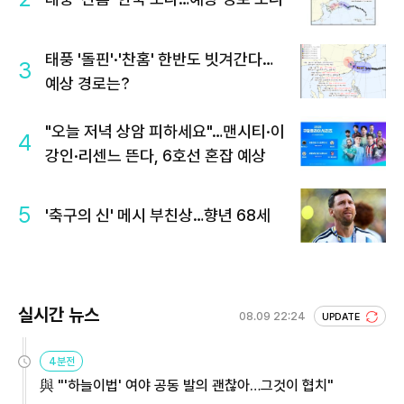
태풍 '돌핀'·'찬홈' 한반도 빗겨간다…
3
예상 경로는?
"오늘 저녁 상암 피하세요"…맨시티·이
4
강인·리센느 뜬다, 6호선 혼잡 예상
5
'축구의 신' 메시 부친상…향년 68세
실시간 뉴스
08.09 22:24
UPDATE
4분전
與 "'하늘이법' 여야 공동 발의 괜찮아…그것이 협치"