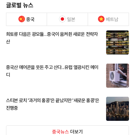
글로벌 뉴스
중국
일본
베트남
희토류 다음은 광모듈…중국이 움켜쥔 새로운 전략자
산
중국산 에어콘을 웃돈 주고 산다...유럽 열광시킨 메이
디
스티븐 로치 '과거의 홍콩'은 끝났지만 '새로운 홍콩'은
진행중
중국뉴스
더보기