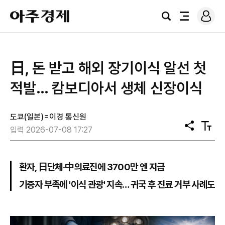
로
아
그
검
전
주
인
색
체
경
메
제
뉴
日, 돈 받고 해외 장기이식 알선 첫
적발… 캄보디아서 생체 신장이식
도쿄(일본)=이경 통신원
공
텍
입력 2026-07-08 17:27
유
스
트
크
기
환자, 日단체·中의료진에 3700만 엔 지급
기증자 부족에 '이식 관광' 지속… 귀국 후 진료 거부 사례도