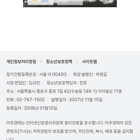
Unmute
개인정보처리방침
청소년보호정책
사이트맵
정기간행등록번호 : 서울 아 00493
회장·발행인 : 곽영길
사장·편집인 : 임규진
청소년보호책임자 : 전운
주소 : 서울특별시 종로구 종로 1길 42(수송동 146-1) 이마빌딩 11층
전화 : 02-767-1500
발행일자 : 2007년 11월 15일
등록일자 : 2008년 01월10일
아주경제는 인터넷신문윤리위원회 윤리강령을 준수합니다. 아주경제의 모든
콘텐츠(기사)는 저작권법의 보호를 받으며, 무단전재, 복사, 배포 등을 금지합
니다.