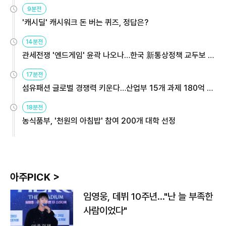
9분전
'캐시딜' 캐시워크 돈 버는 퀴즈, 정답은?
14분전
관세전쟁 '엔드게임' 윤곽 나오나…한국 新통상정책 교두보 활
용해야
17분전
섬유패션 글로벌 경쟁력 키운다…산업부 15개 과제 180억 지
원
18분전
농식품부, '천원의 아침밥' 참여 200개 대학 선정
아주PICK >
임영웅, 데뷔 10주년…"난 늘 부족한
사람이었다"