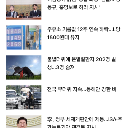
몽규, 홍명보로 하라 지시"
주유소 기름값 12주 연속 하락…L당
1800원대 유지
불볕더위에 온열질환자 202명 발
생…3명 숨져
전국 무더위 지속…동해안 강한 비
李, 정부 세제개편안에 제동…ISA·주
가누르기안 재검토 지시