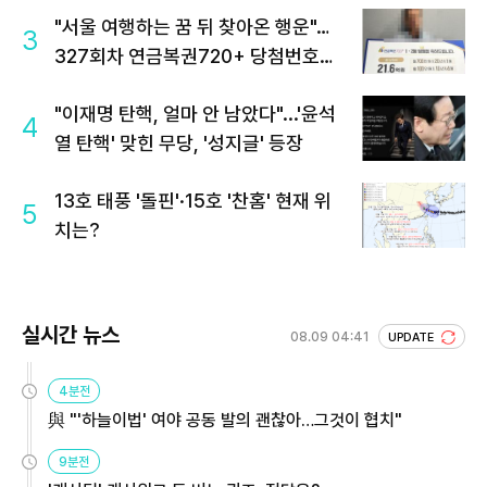
"서울 여행하는 꿈 뒤 찾아온 행운"…
3
327회차 연금복권720+ 당첨번호조
회 주목
"이재명 탄핵, 얼마 안 남았다"...'윤석
4
열 탄핵' 맞힌 무당, '성지글' 등장
13호 태풍 '돌핀'·15호 '찬홈' 현재 위
5
치는?
실시간 뉴스
08.09 04:41
UPDATE
4분전
與 "'하늘이법' 여야 공동 발의 괜찮아…그것이 협치"
9분전