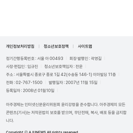
Mute
개인정보처리방침
청소년보호정책
사이트맵
정기간행등록번호 : 서울 아 00493
회장·발행인 : 곽영길
사장·편집인 : 임규진
청소년보호책임자 : 전운
주소 : 서울특별시 종로구 종로 1길 42(수송동 146-1) 이마빌딩 11층
전화 : 02-767-1500
발행일자 : 2007년 11월 15일
등록일자 : 2008년 01월10일
아주경제는 인터넷신문윤리위원회 윤리강령을 준수합니다. 아주경제의 모든
콘텐츠(기사)는 저작권법의 보호를 받으며, 무단전재, 복사, 배포 등을 금지합
니다.
Copyright ⓒ AJUNEWS All rights reserved.