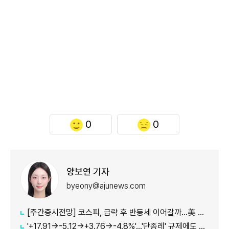
0
0
양보연 기자
byeony@ajunews.com
[주간증시전망] 코스피, 급락 후 반등세 이어갈까…美 CPI·외국인 수급 '촉각'
'+17.91→-5.12→+3.76→-4.8%'…'단종레' 규제에도 여전히 롤러코스터 타는 코스피