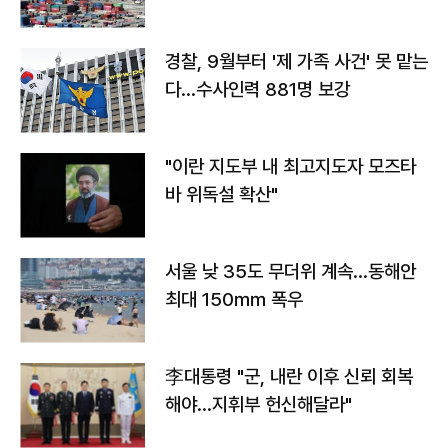
경찰, 9월부터 '제 가족 사건' 못 맡는
다…수사인력 881명 보강
"이란 지도부 내 최고지도자 모즈타
바 위독설 확산"
서울 낮 35도 무더위 계속…동해안
최대 150㎜ 폭우
李대통령 "군, 내란 이후 신뢰 회복
해야…지휘부 헌신해달라"