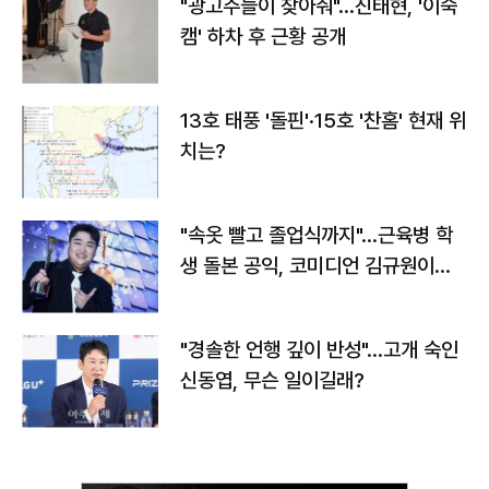
"광고주들이 찾아줘"…진태현, '이숙
캠' 하차 후 근황 공개
13호 태풍 '돌핀'·15호 '찬홈' 현재 위
치는?
"속옷 빨고 졸업식까지"…근육병 학
생 돌본 공익, 코미디언 김규원이었
다
"경솔한 언행 깊이 반성"…고개 숙인
신동엽, 무슨 일이길래?