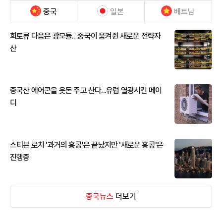
중국
일본
베트남
희토류 다음은 광모듈…중국이 움켜쥔 새로운 전략자
산
중국산 에어콘을 웃돈 주고 산다...유럽 열광시킨 메이
디
스티븐 로치 '과거의 홍콩'은 끝났지만 '새로운 홍콩'은
진행중
중국뉴스
더보기