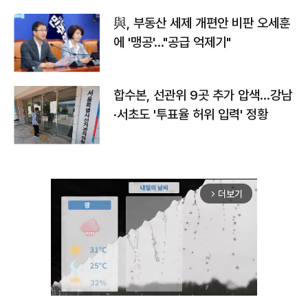
與, 부동산 세제 개편안 비판 오세훈
에 '맹공'…"공급 억제기"
합수본, 선관위 9곳 추가 압색…강남
·서초도 '투표율 허위 입력' 정황
더보기
arrow_forward_ios