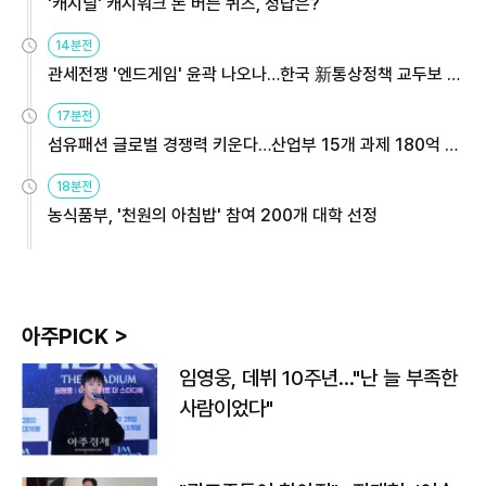
'캐시딜' 캐시워크 돈 버는 퀴즈, 정답은?
14분전
관세전쟁 '엔드게임' 윤곽 나오나…한국 新통상정책 교두보 활
용해야
17분전
섬유패션 글로벌 경쟁력 키운다…산업부 15개 과제 180억 지
원
18분전
농식품부, '천원의 아침밥' 참여 200개 대학 선정
아주PICK >
임영웅, 데뷔 10주년…"난 늘 부족한
사람이었다"