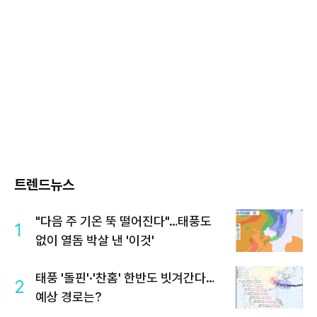
트렌드뉴스
"다음 주 기온 뚝 떨어진다"…태풍도
1
없이 열돔 박살 낸 '이것'
태풍 '돌핀'·'찬홈' 한반도 빗겨간다…
2
예상 경로는?