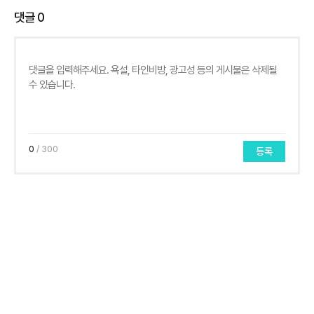
댓글
0
0
/ 300
등록