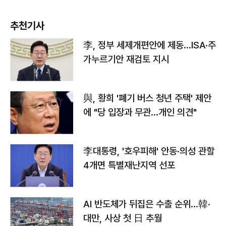
추천기사
李, 정부 세제개편안에 제동…ISA·주
가누르기안 재검토 지시
與, 황희 '폐기 버스 청년 주택' 제안
에 "당 입장과 무관…개인 의견"
李대통령, '호우피해' 안동·의성 관할
4개면 특별재난지역 선포
AI 반도체가 뒤집은 수출 순위…韓·
대만, 사상 첫 日 추월