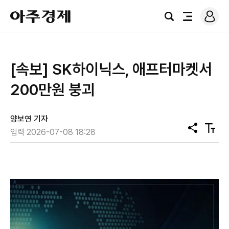
로
아
그
검
전
주
인
색
체
경
메
제
뉴
[속보] SK하이닉스, 애프터마켓서
200만원 붕괴
양보연 기자
공
텍
입력 2026-07-08 18:28
유
스
트
크
기