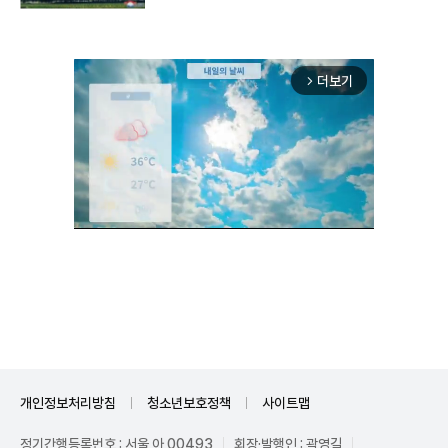
더보기
arrow_forward_ios
Unmute
개인정보처리방침
청소년보호정책
사이트맵
정기간행등록번호 : 서울 아 00493
회장·발행인 : 곽영길