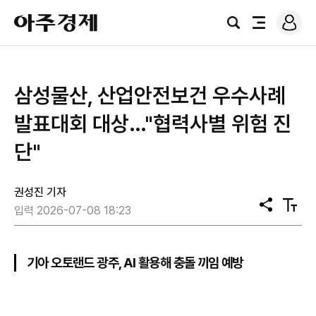
로
아
그
검
전
주
인
색
체
경
메
제
뉴
삼성물산, 산업안전보건 우수사례
발표대회 대상…"협력사별 위험 진
단"
권성진 기자
공
텍
입력 2026-07-08 18:23
유
스
트
크
기
기아 오토랜드 광주, AI 활용해 충돌 끼임 예방