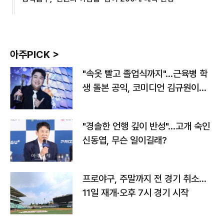
아주PICK >
"속옷 빨고 졸업식까지"…근육병 학
생 돌본 공익, 코미디언 김규원이었
다
"경솔한 언행 깊이 반성"…고개 숙인
신동엽, 무슨 일이길래?
프로야구, 주말까지 전 경기 취소…
11일 재개·오후 7시 경기 시작