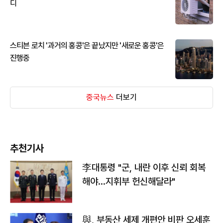
디
스티븐 로치 '과거의 홍콩'은 끝났지만 '새로운 홍콩'은
진행중
중국뉴스
더보기
추천기사
李대통령 "군, 내란 이후 신뢰 회복
해야…지휘부 헌신해달라"
與, 부동산 세제 개편안 비판 오세훈