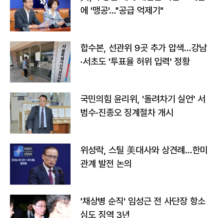
에 '맹공'…"공급 억제기"
합수본, 선관위 9곳 추가 압색…강남
·서초도 '투표율 허위 입력' 정황
국민의힘 윤리위, '돌려차기 실언' 서
범수·진종오 징계절차 개시
위성락, 스틸 美대사와 상견례…한미
관계 발전 논의
'채상병 순직' 임성근 전 사단장 항소
심도 징역 3년