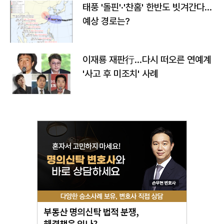
태풍 '돌핀'·'찬홈' 한반도 빗겨간다…
예상 경로는?
이재룡 재판行…다시 떠오른 연예계
'사고 후 미조치' 사례