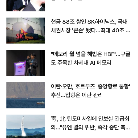
현금 88조 쌓인 SK하이닉스, 국내
채권시장 '큰손' 됐다…최대 40조 투
자
"메모리 월 넘을 해법은 HBF"…구글
도 주목한 차세대 AI 메모리
이란·오만, 호르무즈 '중앙항로 통항'
추진…입항은 이란 관리
靑, 北 탄도미사일에 안보실 긴급회
의…"유엔 결의 위반, 즉각 중단 촉
구"