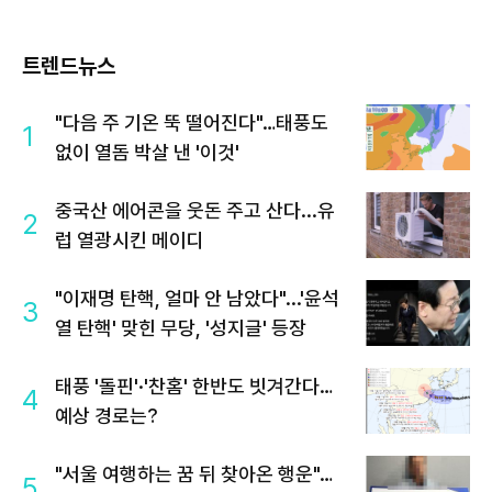
트렌드뉴스
"다음 주 기온 뚝 떨어진다"…태풍도
1
없이 열돔 박살 낸 '이것'
중국산 에어콘을 웃돈 주고 산다...유
2
럽 열광시킨 메이디
"이재명 탄핵, 얼마 안 남았다"...'윤석
3
열 탄핵' 맞힌 무당, '성지글' 등장
태풍 '돌핀'·'찬홈' 한반도 빗겨간다…
4
예상 경로는?
"서울 여행하는 꿈 뒤 찾아온 행운"…
5