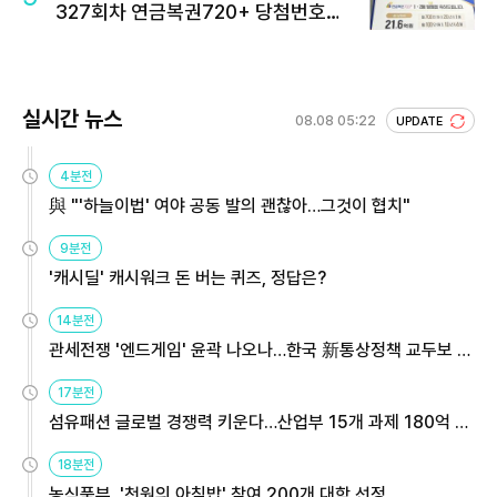
327회차 연금복권720+ 당첨번호조
회 주목
실시간 뉴스
08.08 05:22
UPDATE
4분전
與 "'하늘이법' 여야 공동 발의 괜찮아…그것이 협치"
9분전
'캐시딜' 캐시워크 돈 버는 퀴즈, 정답은?
14분전
관세전쟁 '엔드게임' 윤곽 나오나…한국 新통상정책 교두보 활
용해야
17분전
섬유패션 글로벌 경쟁력 키운다…산업부 15개 과제 180억 지
원
18분전
농식품부, '천원의 아침밥' 참여 200개 대학 선정