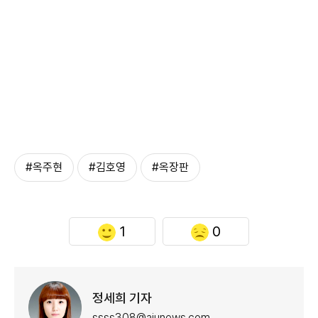
#옥주현
#김호영
#옥장판
1
0
정세희 기자
ssss308@ajunews.com