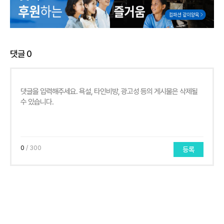
댓글
0
0
/ 300
등록