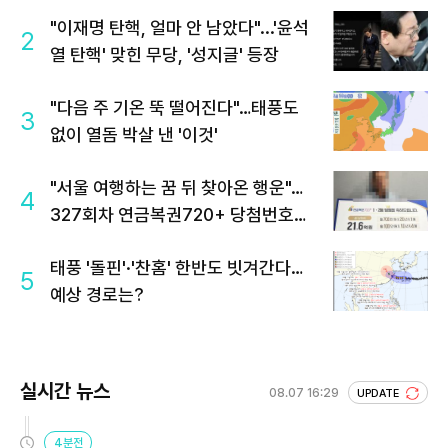
"이재명 탄핵, 얼마 안 남았다"...'윤석
2
열 탄핵' 맞힌 무당, '성지글' 등장
"다음 주 기온 뚝 떨어진다"…태풍도
3
없이 열돔 박살 낸 '이것'
"서울 여행하는 꿈 뒤 찾아온 행운"…
4
327회차 연금복권720+ 당첨번호조
회 주목
태풍 '돌핀'·'찬홈' 한반도 빗겨간다…
5
예상 경로는?
실시간 뉴스
08.07 16:29
UPDATE
4분전