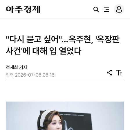
로
아
그
검
전
주
인
색
체
경
메
제
뉴
"다시 묻고 싶어"…옥주현, '옥장판
사건'에 대해 입 열었다
정세희 기자
공
텍
입력 2026-07-08 08:16
유
스
트
크
기