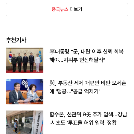
중국뉴스
더보기
추천기사
李대통령 "군, 내란 이후 신뢰 회복
해야…지휘부 헌신해달라"
與, 부동산 세제 개편안 비판 오세훈
에 '맹공'…"공급 억제기"
합수본, 선관위 9곳 추가 압색…강남
·서초도 '투표율 허위 입력' 정황