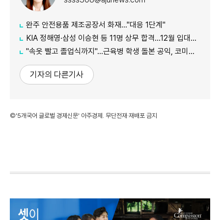
완주 안전용품 제조공장서 화재…"대응 1단계"
KIA 정해영·삼성 이승현 등 11명 상무 합격…12월 입대해 2028년 6월 전역
"속옷 빨고 졸업식까지"…근육병 학생 돌본 공익, 코미디언 김규원이었다
기자의 다른기사
©'5개국어 글로벌 경제신문' 아주경제. 무단전재·재배포 금지