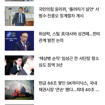
국민의힘 윤리위, '돌려차기 실언' 서
범수·진종오 징계절차 개시
위성락, 스틸 美대사와 상견례…한미
관계 발전 논의
'채상병 순직' 임성근 전 사단장 항소
심도 징역 3년
현금 88조 쌓인 SK하이닉스, 국내
채권시장 '큰손' 됐다…최대 40조 투
자