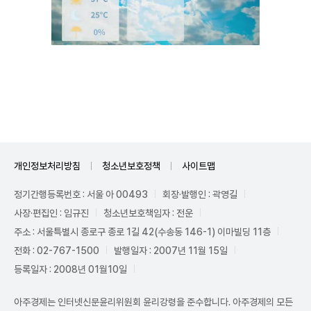
Unmute
개인정보처리방침
청소년보호정책
사이트맵
정기간행등록번호 : 서울 아 00493
회장·발행인 : 곽영길
사장·편집인 : 임규진
청소년보호책임자 : 전운
주소 : 서울특별시 종로구 종로 1길 42(수송동 146-1) 이마빌딩 11층
전화 : 02-767-1500
발행일자 : 2007년 11월 15일
등록일자 : 2008년 01월10일
아주경제는 인터넷신문윤리위원회 윤리강령을 준수합니다. 아주경제의 모든