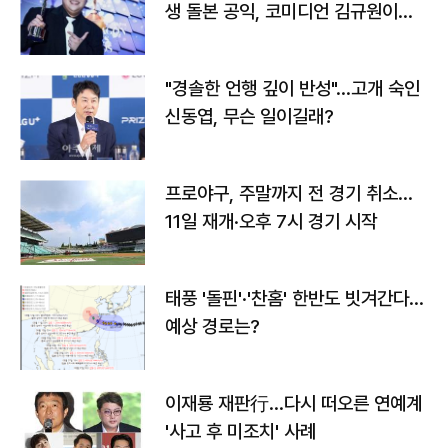
생 돌본 공익, 코미디언 김규원이었
다
"경솔한 언행 깊이 반성"…고개 숙인
신동엽, 무슨 일이길래?
프로야구, 주말까지 전 경기 취소…
11일 재개·오후 7시 경기 시작
태풍 '돌핀'·'찬홈' 한반도 빗겨간다…
예상 경로는?
이재룡 재판行…다시 떠오른 연예계
'사고 후 미조치' 사례