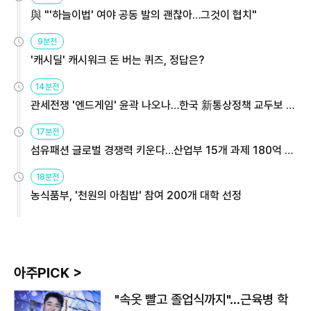
與 "'하늘이법' 여야 공동 발의 괜찮아…그것이 협치"
9분전
'캐시딜' 캐시워크 돈 버는 퀴즈, 정답은?
14분전
관세전쟁 '엔드게임' 윤곽 나오나…한국 新통상정책 교두보 활
용해야
17분전
섬유패션 글로벌 경쟁력 키운다…산업부 15개 과제 180억 지
원
18분전
농식품부, '천원의 아침밥' 참여 200개 대학 선정
아주PICK >
"속옷 빨고 졸업식까지"…근육병 학