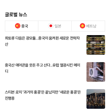
글로벌 뉴스
중국
일본
베트남
희토류 다음은 광모듈…중국이 움켜쥔 새로운 전략자
산
중국산 에어콘을 웃돈 주고 산다...유럽 열광시킨 메이
디
스티븐 로치 '과거의 홍콩'은 끝났지만 '새로운 홍콩'은
진행중