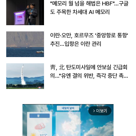
"메모리 월 넘을 해법은 HBF"…구글
도 주목한 차세대 AI 메모리
이란·오만, 호르무즈 '중앙항로 통항'
추진…입항은 이란 관리
靑, 北 탄도미사일에 안보실 긴급회
의…"유엔 결의 위반, 즉각 중단 촉
구"
더보기
arrow_forward_ios