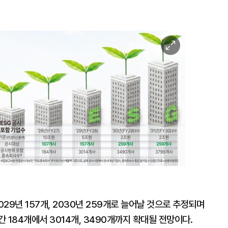
이
미
지
확
대
2029년 157개, 2030년 259개로 늘어날 것으로 추정되며
 184개에서 3014개, 3490개까지 확대될 전망이다.