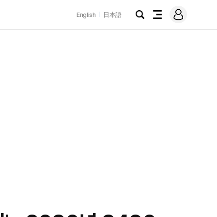
로
English
日本語
그
검
전
인
색
체
메
뉴