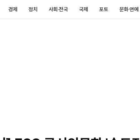
경제
정치
사회·전국
국제
포토
문화·연예