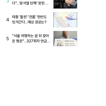
3
다"...'윤석열 탄핵' 맞힌 무
당, '성지글' 등장
태풍 '돌핀'·'찬홈' 한반도
4
빗겨간다…예상 경로는?
"서울 여행하는 꿈 뒤 찾아
5
온 행운"…327회차 연금
복권720+ 당첨번호조회
주목