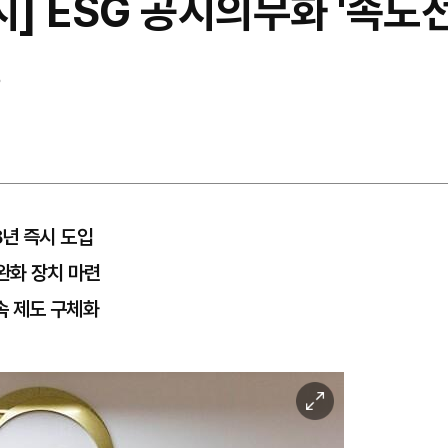
시] ESG 공시의무화 '속도전
행
년 즉시 도입
완화 장치 마련
속 제도 구체화
이
미