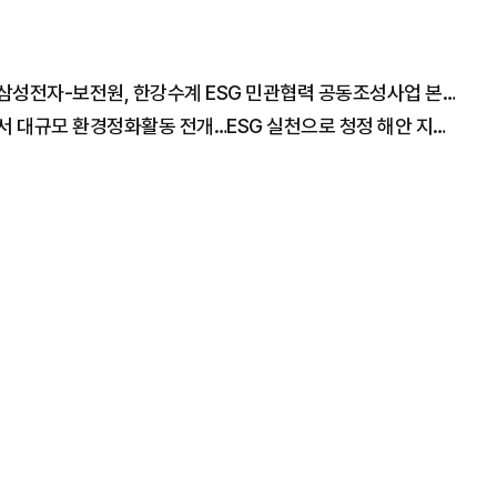
반도체 성장만큼 '물의 책임' 키웠다...한강청-삼성전자-보전원, 한강수계 ESG 민관협력 공동조성사업 본격 추진
삼척화력발전소 블루패밀리봉사단, 맹방해변서 대규모 환경정화활동 전개…ESG 실천으로 청정 해안 지킨다