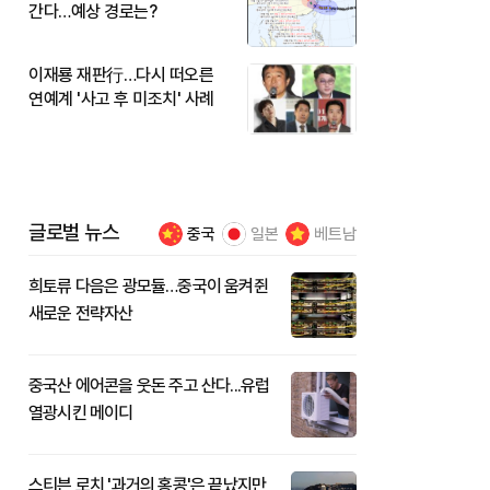
간다…예상 경로는?
이재룡 재판行…다시 떠오른
연예계 '사고 후 미조치' 사례
글로벌 뉴스
중국
일본
베트남
희토류 다음은 광모듈…중국이 움켜쥔
새로운 전략자산
중국산 에어콘을 웃돈 주고 산다...유럽
열광시킨 메이디
스티븐 로치 '과거의 홍콩'은 끝났지만