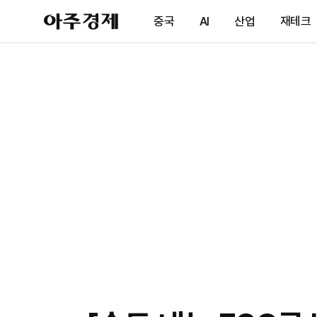
아
중국
AI
산업
재테크
주
경
제