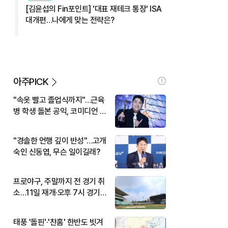
[김윤섭의 Fin포인트] '대표 재테크 통장' ISA
대개편…나에게 맞는 전략은?
아주PICK
"속옷 빨고 졸업식까지"…근육
병 학생 돌본 공익, 코미디언 김
규원이었다
"경솔한 언행 깊이 반성"…고개
숙인 신동엽, 무슨 일이길래?
프로야구, 주말까지 전 경기 취
소…11일 재개·오후 7시 경기
시작
태풍 '돌핀'·'찬홈' 한반도 빗겨