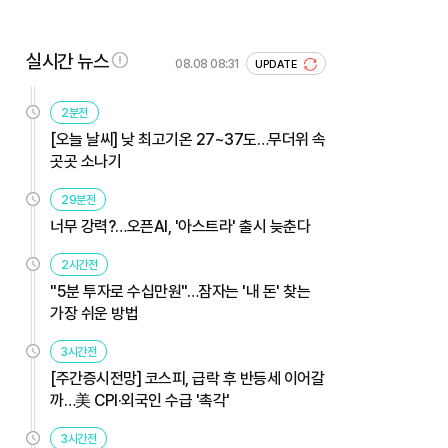
실시간 뉴스
08.08 08:31
UPDATE
2분전
[오늘 날씨] 낮 최고기온 27~37도…무더위 속
곳곳 소나기
29분전
너무 강력?…오픈AI, '아스트라' 출시 늦춘다
2시간전
"5분 투자로 수십만원"…잠자는 '내 돈' 찾는
가장 쉬운 방법
3시간전
[주간증시전망] 코스피, 급락 후 반등세 이어갈
까…美 CPI·외국인 수급 '촉각'
3시간전