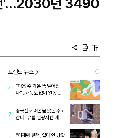
'…2030년 3490
공
프
텍
유
린
스
트
트
크
기
트렌드 뉴스
"다음 주 기온 뚝 떨어진
1
다"…태풍도 없이 열돔 박
살 낸 '이것'
중국산 에어콘을 웃돈 주고
2
산다...유럽 열광시킨 메이
디
"이재명 탄핵, 얼마 안 남았