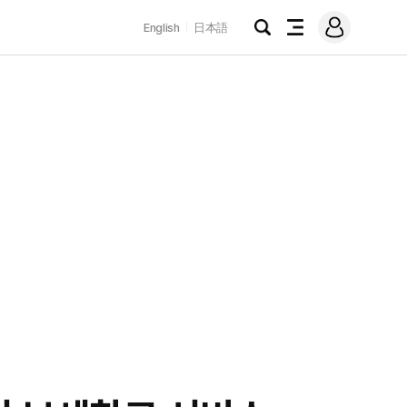
로
English
日本語
그
검
전
인
색
체
메
뉴