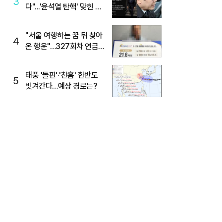
3
다"...'윤석열 탄핵' 맞힌 무
당, '성지글' 등장
"서울 여행하는 꿈 뒤 찾아
4
온 행운"…327회차 연금
복권720+ 당첨번호조회
주목
태풍 '돌핀'·'찬홈' 한반도
5
빗겨간다…예상 경로는?