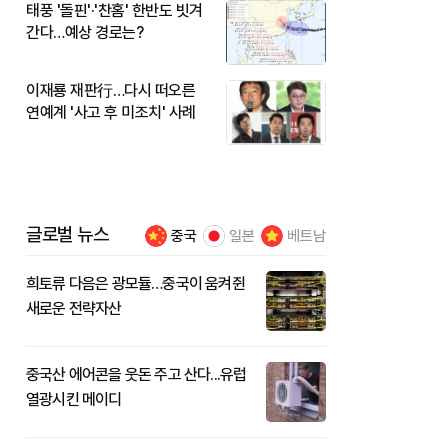
태풍 '돌핀'·'찬홈' 한반도 빗겨
간다…예상 경로는?
이재룡 재판行…다시 떠오른
연예계 '사고 후 미조치' 사례
글로벌 뉴스
중국
일본
베트남
희토류 다음은 광모듈…중국이 움켜쥔
새로운 전략자산
중국산 에어콘을 웃돈 주고 산다...유럽
열광시킨 메이디