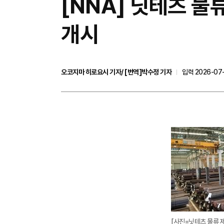
[NNA] 닛테츠 
개시
오코지마 히로요시 기자/ [번역]박수정 기자
입력 2026-07-
[사진=닛테츠 물류 