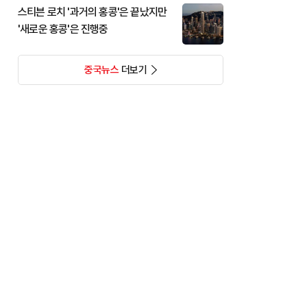
스티븐 로치 '과거의 홍콩'은 끝났지만
'새로운 홍콩'은 진행중
중국뉴스
더보기