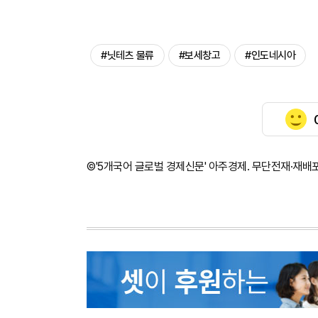
#닛테츠 물류
#보세창고
#인도네시아
©'5개국어 글로벌 경제신문' 아주경제. 무단전재·재배