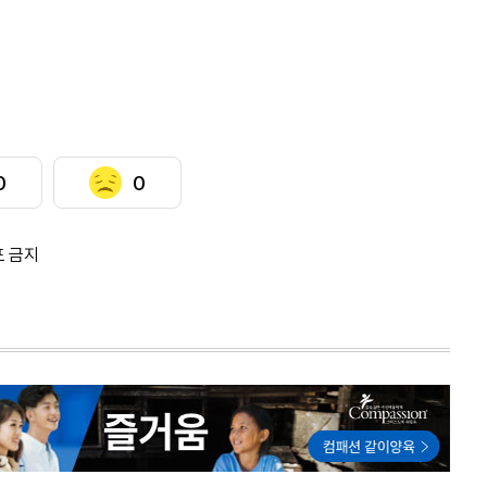
0
0
포 금지