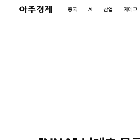
아
중국
AI
산업
재테크
주
경
제