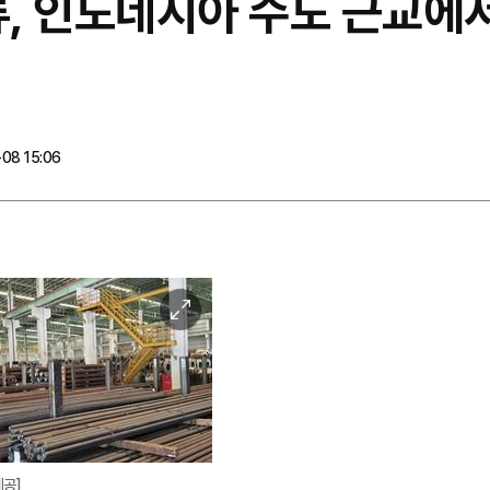
물류, 인도네시아 수도 근교에
08 15:06
이
미
지
확
대
제공]