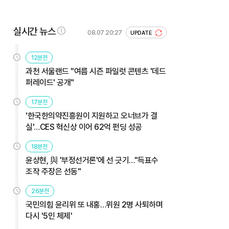
실시간 뉴스
08.07 20:27
UPDATE
12분전
과천 서울랜드 "여름 시즌 파일럿 콘텐츠 '데드
퍼레이드' 공개"
17분전
'한국한의약진흥원이 지원하고 오너브가 결
실'…CES 혁신상 이어 62억 펀딩 성공
18분전
윤상현, 與 '부정선거론'에 선 긋기…"득표수
조작 주장은 선동"
26분전
국민의힘 윤리위 또 내홍…위원 2명 사퇴하며
다시 '5인 체제'