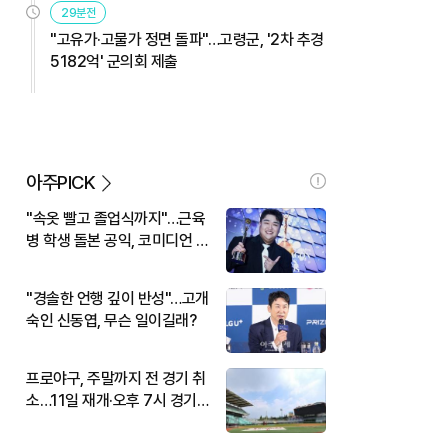
29분전
"고유가·고물가 정면 돌파"…고령군, '2차 추경
5182억' 군의회 제출
아주PICK
"속옷 빨고 졸업식까지"…근육
병 학생 돌본 공익, 코미디언 김
규원이었다
"경솔한 언행 깊이 반성"…고개
숙인 신동엽, 무슨 일이길래?
프로야구, 주말까지 전 경기 취
소…11일 재개·오후 7시 경기
시작