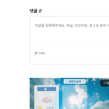
댓글
0
0
/ 300
더
arrow_forward_ios