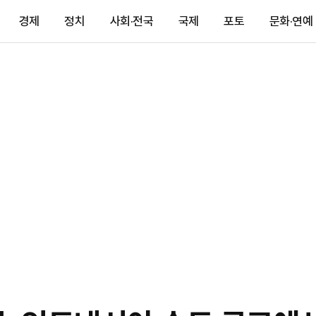
경제
정치
사회·전국
국제
포토
문화·연예