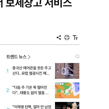
서 보세창고 서비스
공
프
텍
유
린
스
트
트
크
기
트렌드 뉴스
중국산 에어콘을 웃돈 주고
1
산다...유럽 열광시킨 메이
디
"다음 주 기온 뚝 떨어진
2
다"…태풍도 없이 열돔 박
살 낸 '이것'
"이재명 탄핵, 얼마 안 남았