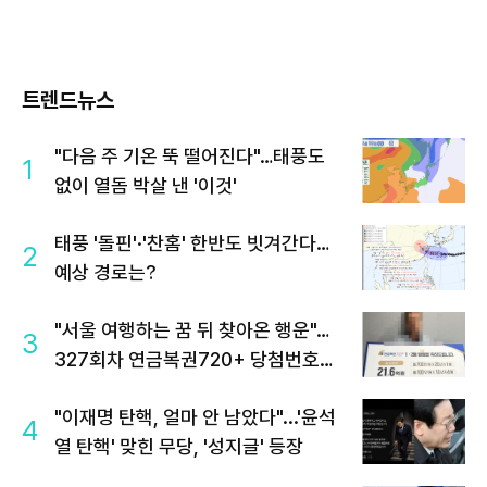
트렌드뉴스
"다음 주 기온 뚝 떨어진다"…태풍도
1
없이 열돔 박살 낸 '이것'
태풍 '돌핀'·'찬홈' 한반도 빗겨간다…
2
예상 경로는?
"서울 여행하는 꿈 뒤 찾아온 행운"…
3
327회차 연금복권720+ 당첨번호조
회 주목
"이재명 탄핵, 얼마 안 남았다"...'윤석
4
열 탄핵' 맞힌 무당, '성지글' 등장