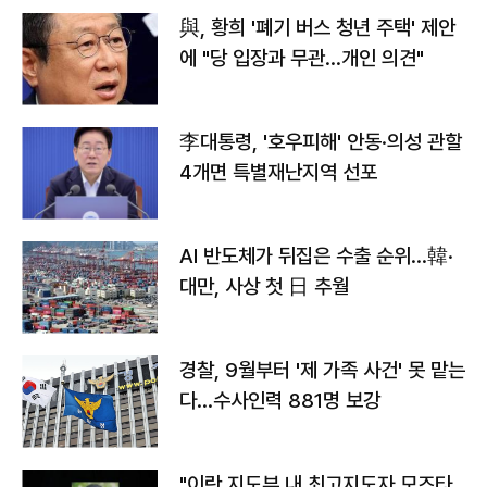
與, 황희 '폐기 버스 청년 주택' 제안
에 "당 입장과 무관…개인 의견"
李대통령, '호우피해' 안동·의성 관할
4개면 특별재난지역 선포
AI 반도체가 뒤집은 수출 순위…韓·
대만, 사상 첫 日 추월
경찰, 9월부터 '제 가족 사건' 못 맡는
다…수사인력 881명 보강
"이란 지도부 내 최고지도자 모즈타