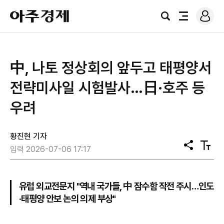
로
아
그
검
전
주
인
색
체
경
메
제
뉴
中, 나토 정상회의 앞두고 태평양서
전략미사일 시험발사…日·호주 등
우려
황진현 기자
공
텍
입력 2026-07-06 17:17
유
스
트
크
기
유럽 외교전문지 "역내 국가들, 中 잠수함 작전 주시…인도
·태평양 안보 논의 의제 부상"