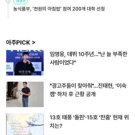
18분전
농식품부, '천원의 아침밥' 참여 200개 대학 선정
아주PICK >
임영웅, 데뷔 10주년…"난 늘 부족한
사람이었다"
"광고주들이 찾아줘"…진태현, '이숙
캠' 하차 후 근황 공개
13호 태풍 '돌핀'·15호 '찬홈' 현재 위
치는?