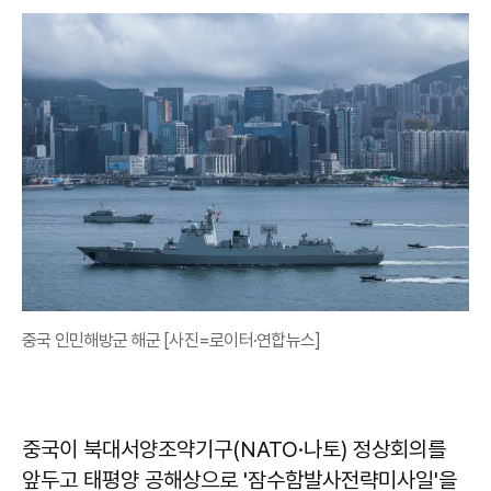
중국 인민해방군 해군 [사진=로이터·연합뉴스]
중국이 북대서양조약기구(NATO·나토) 정상회의를
앞두고 태평양 공해상으로 '잠수함발사전략미사일'을