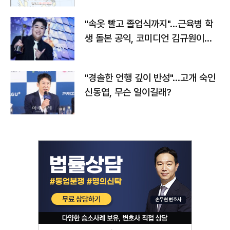
"속옷 빨고 졸업식까지"…근육병 학
생 돌본 공익, 코미디언 김규원이었
다
"경솔한 언행 깊이 반성"…고개 숙인
신동엽, 무슨 일이길래?