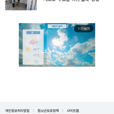
더보기
arrow_forward_ios
Unmute
개인정보처리방침
청소년보호정책
사이트맵