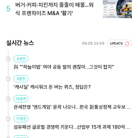
버거·커피·치킨까지 줄줄이 매물…외
5
식 프랜차이즈 M&A '활기'
실시간 뉴스
08.08 23:49
UPDATE
4분전
與 "'하늘이법' 여야 공동 발의 괜찮아…그것이 협치"
9분전
'캐시딜' 캐시워크 돈 버는 퀴즈, 정답은?
14분전
관세전쟁 '엔드게임' 윤곽 나오나…한국 新통상정책 교두보 활
용해야
17분전
섬유패션 글로벌 경쟁력 키운다…산업부 15개 과제 180억 지
원