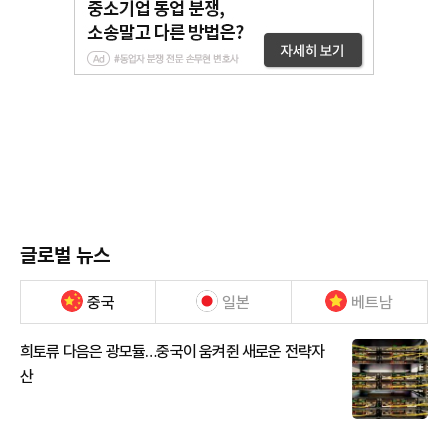
글로벌 뉴스
중국
일본
베트남
희토류 다음은 광모듈…중국이 움켜쥔 새로운 전략자
산