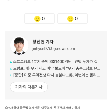
0
0
황진현 기자
jinhyun97@ajunews.com
소프트뱅크 1분기 순익 3조1400억원…인텔 투자가 실적 견인
트럼프, 美 무기 재고 바닥 보도에 "무기 충분…정보 유출자에 장기형"
[종합] 미중 무역전쟁 다시 불붙나…美, 이번에는 폴리실리콘 관세 15% 추진
기자의 다른기사
©'5개국어 글로벌 경제신문' 아주경제. 무단전재·재배포 금지