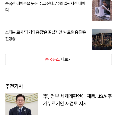
중국산 에어콘을 웃돈 주고 산다...유럽 열광시킨 메이
디
스티븐 로치 '과거의 홍콩'은 끝났지만 '새로운 홍콩'은
진행중
중국뉴스
더보기
추천기사
李, 정부 세제개편안에 제동…ISA·주
가누르기안 재검토 지시