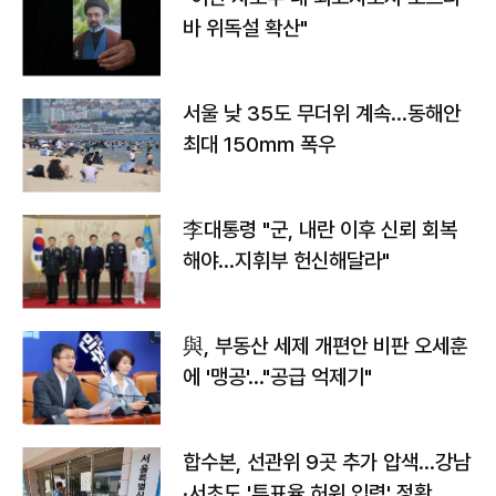
바 위독설 확산"
서울 낮 35도 무더위 계속…동해안
최대 150㎜ 폭우
李대통령 "군, 내란 이후 신뢰 회복
해야…지휘부 헌신해달라"
與, 부동산 세제 개편안 비판 오세훈
에 '맹공'…"공급 억제기"
합수본, 선관위 9곳 추가 압색…강남
·서초도 '투표율 허위 입력' 정황