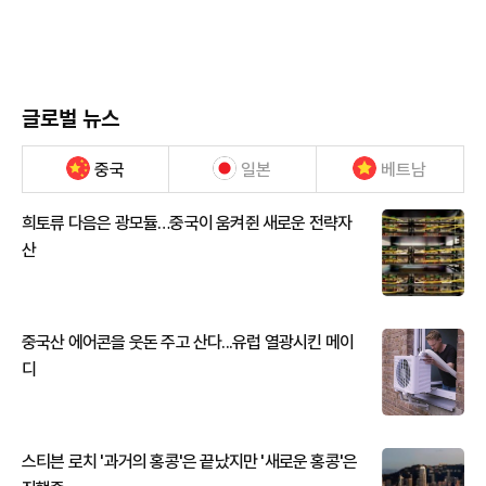
글로벌 뉴스
중국
일본
베트남
희토류 다음은 광모듈…중국이 움켜쥔 새로운 전략자
산
중국산 에어콘을 웃돈 주고 산다...유럽 열광시킨 메이
디
스티븐 로치 '과거의 홍콩'은 끝났지만 '새로운 홍콩'은