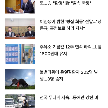
토…與 "환영" 野 "졸속 국정"
이임생이 밝힌 '빵집 회동' 전말…"정
몽규, 홍명보로 하라 지시"
주유소 기름값 12주 연속 하락…L당
1800원대 유지
불볕더위에 온열질환자 202명 발
생…3명 숨져
전국 무더위 지속…동해안 강한 비