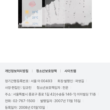
Unmute
개인정보처리방침
청소년보호정책
사이트맵
정기간행등록번호 : 서울 아 00493
회장·발행인 : 곽영길
사장·편집인 : 임규진
청소년보호책임자 : 전운
주소 : 서울특별시 종로구 종로 1길 42(수송동 146-1) 이마빌딩 11층
전화 : 02-767-1500
발행일자 : 2007년 11월 15일
등록일자 : 2008년 01월10일