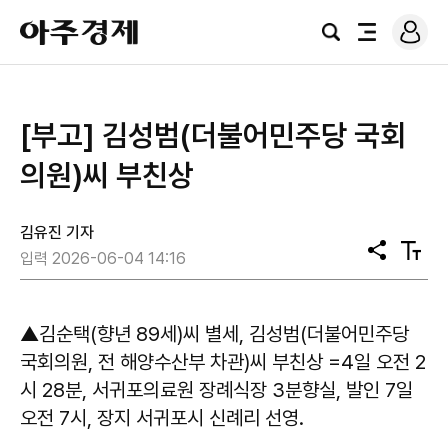
로
아
그
검
전
주
인
색
체
경
메
제
뉴
[부고] 김성범(더불어민주당 국회
의원)씨 부친상
김유진 기자
공
텍
입력 2026-06-04 14:16
유
스
트
크
기
▲김순택(향년 89세)씨 별세, 김성범(더불어민주당
국회의원, 전 해양수산부 차관)씨 부친상 =4일 오전 2
시 28분, 서귀포의료원 장례식장 3분향실, 발인 7일
오전 7시, 장지 서귀포시 신례리 선영.