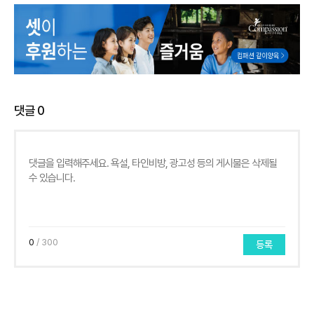
댓글
0
0
/ 300
등록