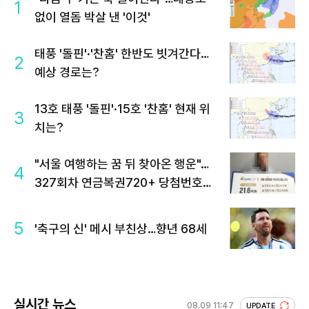
1
없이 열돔 박살 낸 '이것'
태풍 '돌핀'·'찬홈' 한반도 빗겨간다…
2
예상 경로는?
13호 태풍 '돌핀'·15호 '찬홈' 현재 위
3
치는?
"서울 여행하는 꿈 뒤 찾아온 행운"…
4
327회차 연금복권720+ 당첨번호조
회 주목
5
'축구의 신' 메시 부친상…향년 68세
실시간 뉴스
08.09 11:47
UPDATE