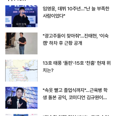
임영웅, 데뷔 10주년…"난 늘 부족한
사람이었다"
"광고주들이 찾아줘"…진태현, '이숙
캠' 하차 후 근황 공개
13호 태풍 '돌핀'·15호 '찬홈' 현재 위
치는?
"속옷 빨고 졸업식까지"…근육병 학
생 돌본 공익, 코미디언 김규원이었
다