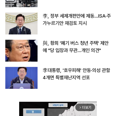
李, 정부 세제개편안에 제동…ISA·주
가누르기안 재검토 지시
與, 황희 '폐기 버스 청년 주택' 제안
에 "당 입장과 무관…개인 의견"
李대통령, '호우피해' 안동·의성 관할
4개면 특별재난지역 선포
더보기
arrow_forward_ios