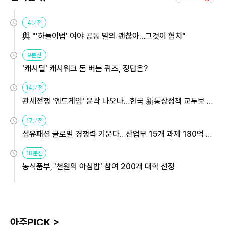
4분전
與 "'하늘이법' 여야 공동 발의 괜찮아…그것이 협치"
9분전
'캐시딜' 캐시워크 돈 버는 퀴즈, 정답은?
14분전
관세전쟁 '엔드게임' 윤곽 나오나…한국 新통상정책 교두보 활
용해야
17분전
섬유패션 글로벌 경쟁력 키운다…산업부 15개 과제 180억 지
원
18분전
농식품부, '천원의 아침밥' 참여 200개 대학 선정
아주PICK >