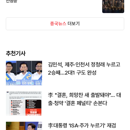
진행중
중국뉴스
더보기
추천기사
김민석, 제주·인천서 정청래 누르고
2승째…2대1 구도 완성
李 "결혼, 희망찬 새 출발돼야"… 대
출·청약 '결혼 페널티' 손본다
李대통령 'ISA·주가 누르기' 재검