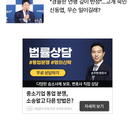
"경솔한 언행 깊이 반성"…고개 숙인
신동엽, 무슨 일이길래?