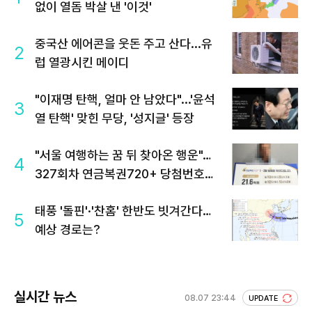
없이 열돔 박살 낸 '이것'
중국산 에어콘을 웃돈 주고 산다...유
2
럽 열광시킨 메이디
"이재명 탄핵, 얼마 안 남았다"...'윤석
3
열 탄핵' 맞힌 무당, '성지글' 등장
"서울 여행하는 꿈 뒤 찾아온 행운"…
4
327회차 연금복권720+ 당첨번호조
회 주목
태풍 '돌핀'·'찬홈' 한반도 빗겨간다…
5
예상 경로는?
실시간 뉴스
08.07 23:44
UPDATE