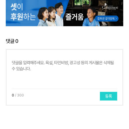
댓글
0
0
/ 300
등록