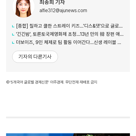
최송희 기자
alfie312@ajunews.com
[종합] 칠하고 쿨한 스트레이 키즈…'디스&댓'으로 글로벌 질주
'긴긴밤', 토론토국제영화제 초청…13년 만의 韓 장편 애니
더보이즈, 9인 체제로 팀 활동 이어간다…신생 레이블 계약 완료
기자의 다른기사
©'5개국어 글로벌 경제신문' 아주경제. 무단전재·재배포 금지