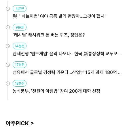
4분전
與 "'하늘이법' 여야 공동 발의 괜찮아…그것이 협치"
9분전
'캐시딜' 캐시워크 돈 버는 퀴즈, 정답은?
14분전
관세전쟁 '엔드게임' 윤곽 나오나…한국 新통상정책 교두보 활
용해야
17분전
섬유패션 글로벌 경쟁력 키운다…산업부 15개 과제 180억 지
원
18분전
농식품부, '천원의 아침밥' 참여 200개 대학 선정
아주PICK >