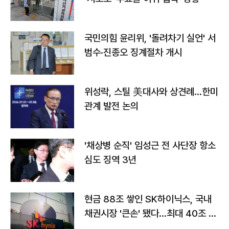
국민의힘 윤리위, '돌려차기 실언' 서
범수·진종오 징계절차 개시
위성락, 스틸 美대사와 상견례…한미
관계 발전 논의
'채상병 순직' 임성근 전 사단장 항소
심도 징역 3년
현금 88조 쌓인 SK하이닉스, 국내
채권시장 '큰손' 됐다…최대 40조 투
자