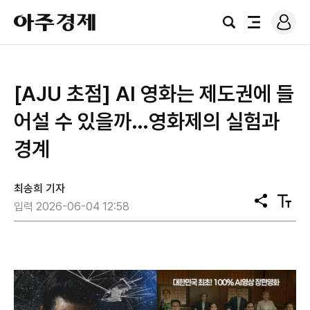
로
아
그
검
전
주
인
색
체
경
메
제
뉴
[AJU 초점] AI 영화는 제도권에 들
어설 수 있을까…영화제의 실험과
경계
최송희 기자
공
텍
입력 2026-06-04 12:58
유
스
트
크
기