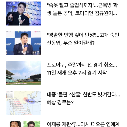
"속옷 빨고 졸업식까지"…근육병 학
생 돌본 공익, 코미디언 김규원이었
다
"경솔한 언행 깊이 반성"…고개 숙인
신동엽, 무슨 일이길래?
프로야구, 주말까지 전 경기 취소…
11일 재개·오후 7시 경기 시작
태풍 '돌핀'·'찬홈' 한반도 빗겨간다…
예상 경로는?
이재룡 재판行…다시 떠오른 연예계