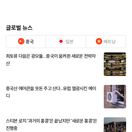
글로벌 뉴스
중국
일본
베트남
희토류 다음은 광모듈…중국이 움켜쥔 새로운 전략자
산
중국산 에어콘을 웃돈 주고 산다...유럽 열광시킨 메이
디
스티븐 로치 '과거의 홍콩'은 끝났지만 '새로운 홍콩'은
진행중