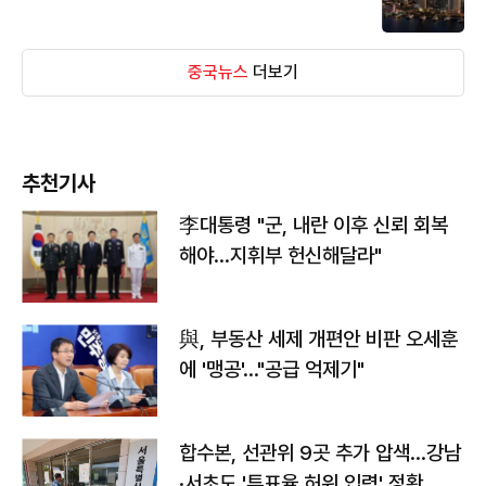
중국뉴스
더보기
추천기사
李대통령 "군, 내란 이후 신뢰 회복
해야…지휘부 헌신해달라"
與, 부동산 세제 개편안 비판 오세훈
에 '맹공'…"공급 억제기"
합수본, 선관위 9곳 추가 압색…강남
·서초도 '투표율 허위 입력' 정황