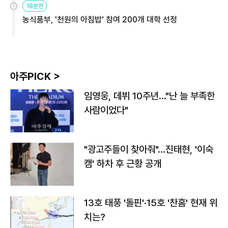
18분전
농식품부, '천원의 아침밥' 참여 200개 대학 선정
아주PICK >
임영웅, 데뷔 10주년…"난 늘 부족한
사람이었다"
"광고주들이 찾아줘"…진태현, '이숙
캠' 하차 후 근황 공개
13호 태풍 '돌핀'·15호 '찬홈' 현재 위
치는?