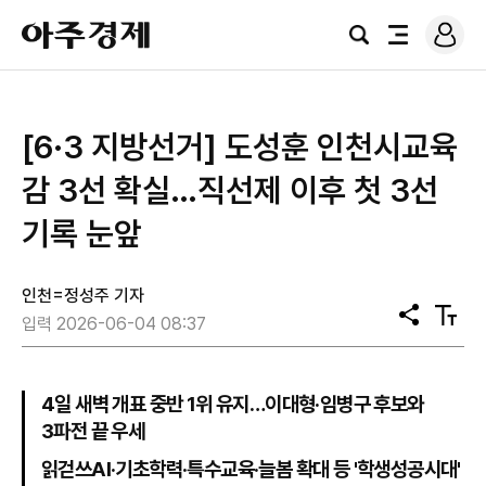
로
아
그
검
전
주
인
색
체
경
메
제
뉴
[6·3 지방선거] 도성훈 인천시교육
감 3선 확실…직선제 이후 첫 3선
기록 눈앞
인천=정성주 기자
공
텍
입력 2026-06-04 08:37
유
스
트
크
기
4일 새벽 개표 중반 1위 유지…이대형·임병구 후보와
3파전 끝 우세
읽걷쓰AI·기초학력·특수교육·늘봄 확대 등 '학생성공시대'