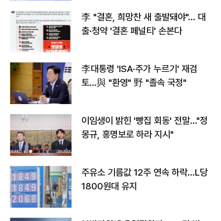
李 "결혼, 희망찬 새 출발돼야"… 대
출·청약 '결혼 페널티' 손본다
李대통령 'ISA·주가 누르기' 재검
토…與 "환영" 野 "졸속 국정"
이임생이 밝힌 '빵집 회동' 전말…"정
몽규, 홍명보로 하라 지시"
주유소 기름값 12주 연속 하락…L당
1800원대 유지