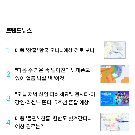
트렌드뉴스
1
태풍 '찬홈' 한국 오나…예상 경로 보니
"다음 주 기온 뚝 떨어진다"…태풍도
2
없이 열돔 박살 낸 '이것'
"오늘 저녁 상암 피하세요"…맨시티·이
3
강인·리센느 뜬다, 6호선 혼잡 예상
태풍 '돌핀'·'찬홈' 한반도 빗겨간다…
4
예상 경로는?