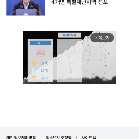
4개면 특별재난지역 선포
더보기
arrow_forward_ios
Unmute
개인정보처리방침
청소년보호정책
사이트맵