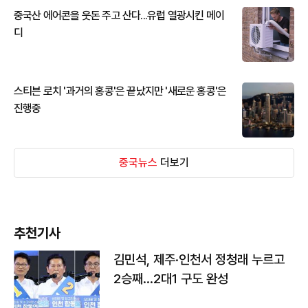
중국산 에어콘을 웃돈 주고 산다...유럽 열광시킨 메이
디
스티븐 로치 '과거의 홍콩'은 끝났지만 '새로운 홍콩'은
진행중
중국뉴스
더보기
추천기사
김민석, 제주·인천서 정청래 누르고
2승째…2대1 구도 완성