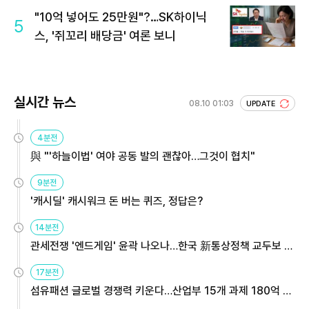
"10억 넣어도 25만원"?…SK하이닉
5
스, '쥐꼬리 배당금' 여론 보니
실시간 뉴스
08.10 01:03
UPDATE
4분전
與 "'하늘이법' 여야 공동 발의 괜찮아…그것이 협치"
9분전
'캐시딜' 캐시워크 돈 버는 퀴즈, 정답은?
14분전
관세전쟁 '엔드게임' 윤곽 나오나…한국 新통상정책 교두보 활
용해야
17분전
섬유패션 글로벌 경쟁력 키운다…산업부 15개 과제 180억 지
원