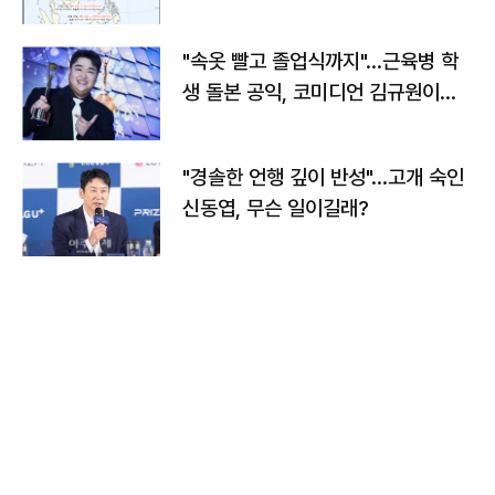
"속옷 빨고 졸업식까지"…근육병 학
생 돌본 공익, 코미디언 김규원이었
다
"경솔한 언행 깊이 반성"…고개 숙인
신동엽, 무슨 일이길래?