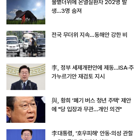
불볕더위에 온열질환자 202명 발
생…3명 숨져
전국 무더위 지속…동해안 강한 비
李, 정부 세제개편안에 제동…ISA·주
가누르기안 재검토 지시
與, 황희 '폐기 버스 청년 주택' 제안
에 "당 입장과 무관…개인 의견"
李대통령, '호우피해' 안동·의성 관할