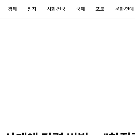
경제
정치
사회·전국
국제
포토
문화·연예