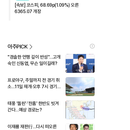
[속보] 코스피, 68.69p(1.09%) 오른
6365.07 개장
아주PICK
"경솔한 언행 깊이 반성"…고개
숙인 신동엽, 무슨 일이길래?
프로야구, 주말까지 전 경기 취
소…11일 재개·오후 7시 경기
시작
태풍 '돌핀'·'찬홈' 한반도 빗겨
간다…예상 경로는?
이재룡 재판行…다시 떠오른