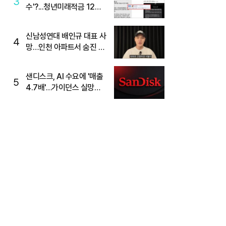
3
수'?...청년미래적금 12%
준다더니 "응, 오류야"
신남성연대 배인규 대표 사
4
망…인천 아파트서 숨진 채
발견
샌디스크, AI 수요에 '매출
5
4.7배'…가이던스 실망에
'주가는 하락'