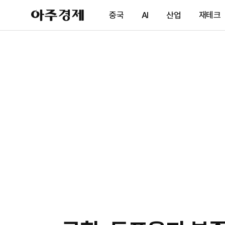
아
중국
AI
산업
재테크
주
경
제