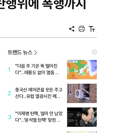
소란행위에 폭행까지
공
프
텍
유
린
스
트
트
크
기
트렌드 뉴스
"다음 주 기온 뚝 떨어진
1
다"…태풍도 없이 열돔 박
살 낸 '이것'
중국산 에어콘을 웃돈 주고
2
산다...유럽 열광시킨 메이
디
"이재명 탄핵, 얼마 안 남았
3
다"...'윤석열 탄핵' 맞힌 무
당, '성지글' 등장