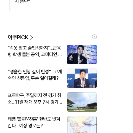
시 중단"
아주PICK
"속옷 빨고 졸업식까지"…근육
병 학생 돌본 공익, 코미디언 김
규원이었다
"경솔한 언행 깊이 반성"…고개
숙인 신동엽, 무슨 일이길래?
프로야구, 주말까지 전 경기 취
소…11일 재개·오후 7시 경기
시작
태풍 '돌핀'·'찬홈' 한반도 빗겨
간다…예상 경로는?