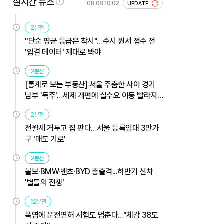
실시간 뉴스
08.08 10:02
UPDATE
2분전
"단순 평균 등급은 착시"…수시 원서 접수 전
'입결 데이터' 제대로 봐야
2분전
[통계로 보는 부동산] 서울 주춤한 사이 경기
남부 '독주'…세제 개편에 실수요 이동 빨라지
나
2분전
전월세 거두고 집 판다…서울 등록임대 3만가
구 '매도 기로'
2분전
볼보·BMW·벤츠·BYD 총출격...하반기 신차
'별들의 전쟁'
12분전
폭염에 운전면허 시험도 멈춘다…"체감 38도