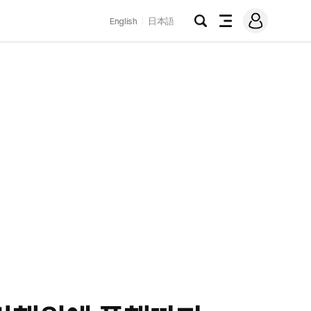
로
English
日本語
그
검
전
인
색
체
메
뉴