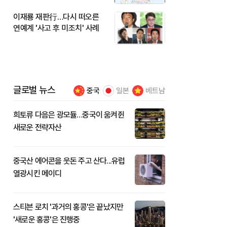
이재룡 재판行…다시 떠오른
연예계 '사고 후 미조치' 사례
글로벌 뉴스
중국
일본
베트남
희토류 다음은 광모듈…중국이 움켜쥔
새로운 전략자산
중국산 에어콘을 웃돈 주고 산다...유럽
열광시킨 메이디
스티븐 로치 '과거의 홍콩'은 끝났지만
'새로운 홍콩'은 진행중