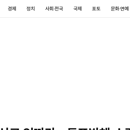
경제
정치
사회·전국
국제
포토
문화·연예