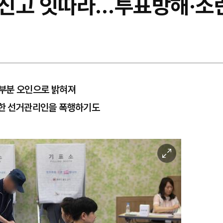
2 신고 잇따라…투표방해·
대부분 오인으로 밝혀져
내한 선거관리인을 폭행하기도
이
미
지
확
대