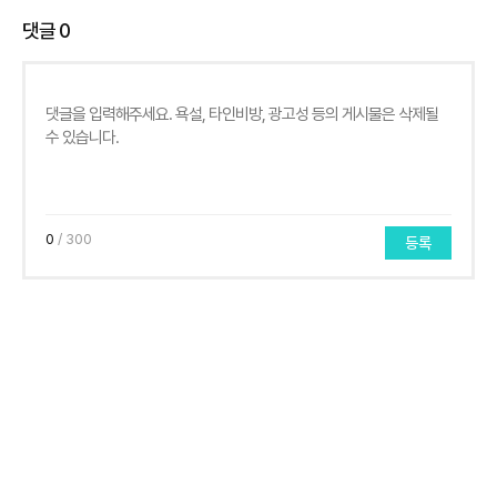
댓글
0
0
/ 300
등록