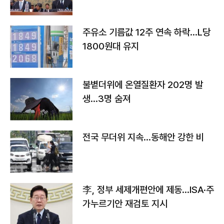
주유소 기름값 12주 연속 하락…L당
1800원대 유지
불볕더위에 온열질환자 202명 발
생…3명 숨져
전국 무더위 지속…동해안 강한 비
李, 정부 세제개편안에 제동…ISA·주
가누르기안 재검토 지시