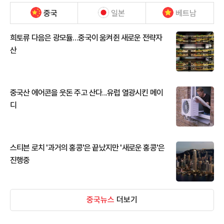
중국
일본
베트남
희토류 다음은 광모듈…중국이 움켜쥔 새로운 전략자
산
중국산 에어콘을 웃돈 주고 산다...유럽 열광시킨 메이
디
스티븐 로치 '과거의 홍콩'은 끝났지만 '새로운 홍콩'은
진행중
중국뉴스
더보기