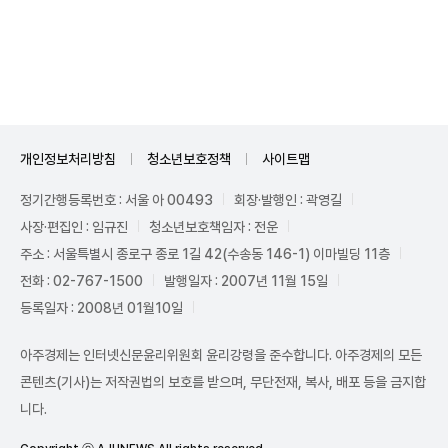
Unmute
개인정보처리방침
청소년보호정책
사이트맵
정기간행등록번호 : 서울 아 00493
회장·발행인 : 곽영길
사장·편집인 : 임규진
청소년보호책임자 : 전운
주소 : 서울특별시 종로구 종로 1길 42(수송동 146-1) 이마빌딩 11층
전화 : 02-767-1500
발행일자 : 2007년 11월 15일
등록일자 : 2008년 01월10일
아주경제는 인터넷신문윤리위원회 윤리강령을 준수합니다. 아주경제의 모든
콘텐츠(기사)는 저작권법의 보호를 받으며, 무단전재, 복사, 배포 등을 금지합
니다.