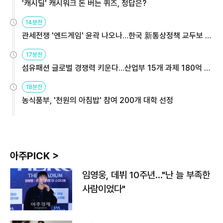
'캐시딜' 캐시워크 돈 버는 퀴즈, 정답은?
14분전
관세전쟁 '엔드게임' 윤곽 나오나…한국 新통상정책 교두보 활
용해야
17분전
섬유패션 글로벌 경쟁력 키운다…산업부 15개 과제 180억 지
원
18분전
농식품부, '천원의 아침밥' 참여 200개 대학 선정
아주PICK >
임영웅, 데뷔 10주년…"난 늘 부족한
사람이었다"