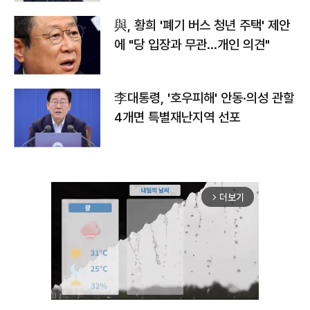
與, 황희 '폐기 버스 청년 주택' 제안
에 "당 입장과 무관…개인 의견"
李대통령, '호우피해' 안동·의성 관할
4개면 특별재난지역 선포
더보기
arrow_forward_ios