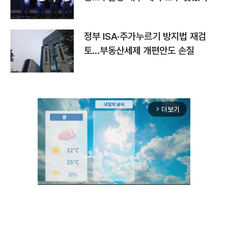
정부 ISA·주가누르기 방지법 재검
토…부동산세제 개편안도 손질
더보기
arrow_forward_ios
Unmute