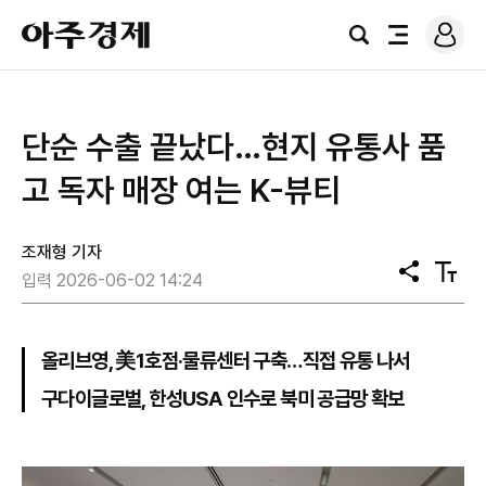
로
아
그
검
전
주
인
색
체
경
메
제
뉴
단순 수출 끝났다…현지 유통사 품
고 독자 매장 여는 K-뷰티
조재형 기자
공
텍
입력 2026-06-02 14:24
유
스
트
크
기
올리브영, 美1호점·물류센터 구축…직접 유통 나서
구다이글로벌, 한성USA 인수로 북미 공급망 확보