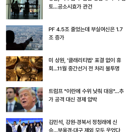
토…공소시효가 관건
PF 4.5조 줄었는데 부실여신은 1.7
조 증가
미 상원, '클래리티법' 표결 없이 휴
회…11월 중간선거 전 처리 불투명
트럼프 "이란에 수위 낮춰 대응"…추
가 공격 대신 경제 압박
김민석, 강원·경북서 정청래에 신
승…부울경·대구 제외 모두 웃었다