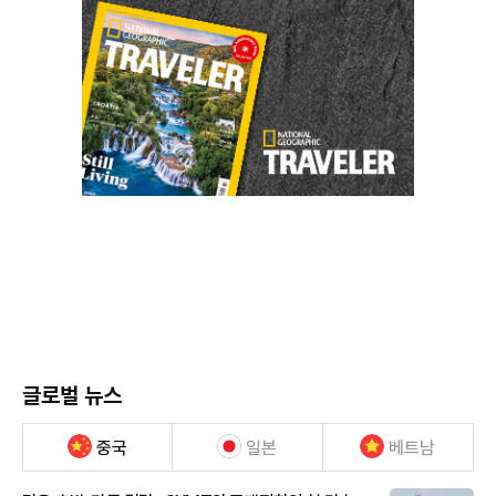
글로벌 뉴스
중국
일본
베트남