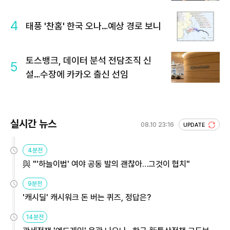
4
태풍 '찬홈' 한국 오나…예상 경로 보니
토스뱅크, 데이터 분석 전담조직 신
5
설…수장에 카카오 출신 선임
실시간 뉴스
08.10 23:16
UPDATE
4분전
與 "'하늘이법' 여야 공동 발의 괜찮아…그것이 협치"
9분전
'캐시딜' 캐시워크 돈 버는 퀴즈, 정답은?
14분전