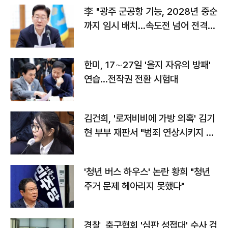
李 "광주 군공항 기능, 2028년 중순
까지 임시 배치…속도전 넘어 전격
전"
한미, 17∼27일 '을지 자유의 방패'
연습…전작권 전환 시험대
김건희, '로저비비에 가방 의혹' 김기
현 부부 재판서 "범죄 연상시키지 말
라"
'청년 버스 하우스' 논란 황희 "청년
주거 문제 헤아리지 못했다"
경찰, 축구협회 '심판 성접대' 수사 검