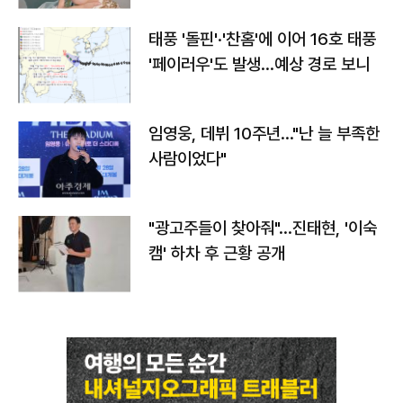
태풍 '돌핀'·'찬홈'에 이어 16호 태풍
'페이러우'도 발생…예상 경로 보니
임영웅, 데뷔 10주년…"난 늘 부족한
사람이었다"
"광고주들이 찾아줘"…진태현, '이숙
캠' 하차 후 근황 공개