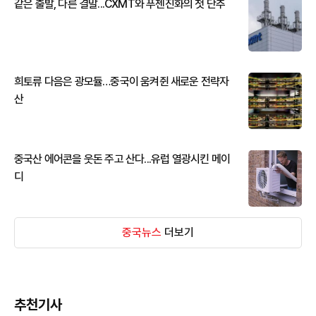
같은 출발, 다른 결말...CXMT와 푸젠진화의 첫 단추
희토류 다음은 광모듈…중국이 움켜쥔 새로운 전략자
산
중국산 에어콘을 웃돈 주고 산다...유럽 열광시킨 메이
디
중국뉴스
더보기
추천기사