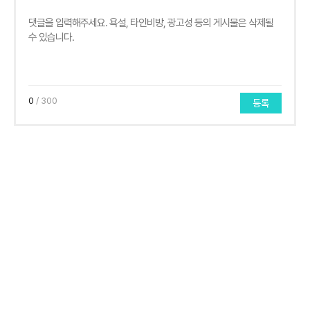
0
/ 300
등록