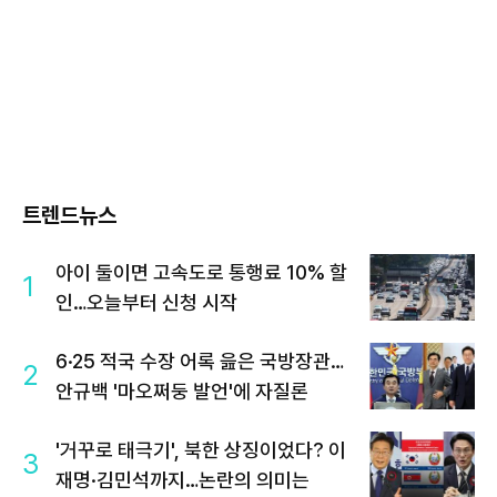
트렌드뉴스
아이 둘이면 고속도로 통행료 10% 할
1
인…오늘부터 신청 시작
6·25 적국 수장 어록 읊은 국방장관…
2
안규백 '마오쩌둥 발언'에 자질론
'거꾸로 태극기', 북한 상징이었다? 이
3
재명·김민석까지…논란의 의미는