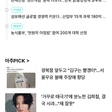
관세전쟁 '엔드게임' 윤곽 나오나…한국 新통상정책 교두보 활
용해야
17분전
섬유패션 글로벌 경쟁력 키운다…산업부 15개 과제 180억 지
원
18분전
농식품부, '천원의 아침밥' 참여 200개 대학 선정
아주PICK >
광복절 앞두고 "김구는 빨갱이"…서
울우유 불매 주장에 황당
'거꾸로 태극기'에 분노한 김희철, 결
국 사과…"제 잘못"