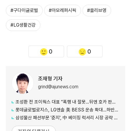
#구다이글로벌
#아모레퍼시픽
#올리브영
#LG생활건강
0
0
조재형 기자
grind@ajunews.com
조성환 전 조이웍스 대표 "폭행 내 잘못…뒤엔 호카 판권 노린 세력 있어"
롯데글로벌로지스, LG엔솔 美 BESS 운송 확대…하반기 물량 3배로
삼성물산 패션부문 '준지', 中 베이징 럭셔리 시장 공략 본격화