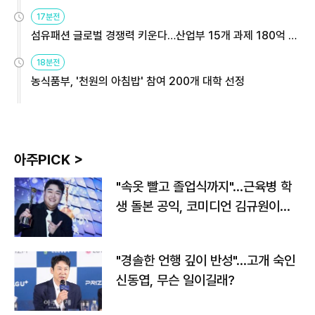
용해야
17분전
섬유패션 글로벌 경쟁력 키운다…산업부 15개 과제 180억 지
원
18분전
농식품부, '천원의 아침밥' 참여 200개 대학 선정
아주PICK >
"속옷 빨고 졸업식까지"…근육병 학
생 돌본 공익, 코미디언 김규원이었
다
"경솔한 언행 깊이 반성"…고개 숙인
신동엽, 무슨 일이길래?