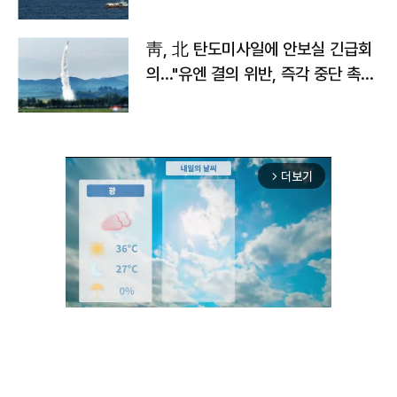
靑, 北 탄도미사일에 안보실 긴급회
의…"유엔 결의 위반, 즉각 중단 촉
구"
더보기
arrow_forward_ios
Mute