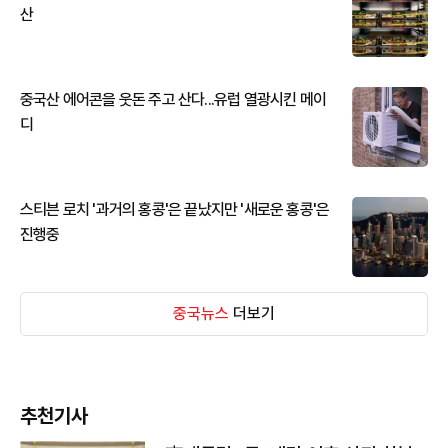
산
중국산 에어콘을 웃돈 주고 산다...유럽 열광시킨 메이
디
스티븐 로치 '과거의 홍콩'은 끝났지만 '새로운 홍콩'은
진행중
중국뉴스
더보기
추천기사