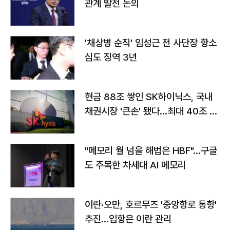
관계 발전 논의
'채상병 순직' 임성근 전 사단장 항소
심도 징역 3년
현금 88조 쌓인 SK하이닉스, 국내
채권시장 '큰손' 됐다…최대 40조 투
자
"메모리 월 넘을 해법은 HBF"…구글
도 주목한 차세대 AI 메모리
이란·오만, 호르무즈 '중앙항로 통항'
추진…입항은 이란 관리