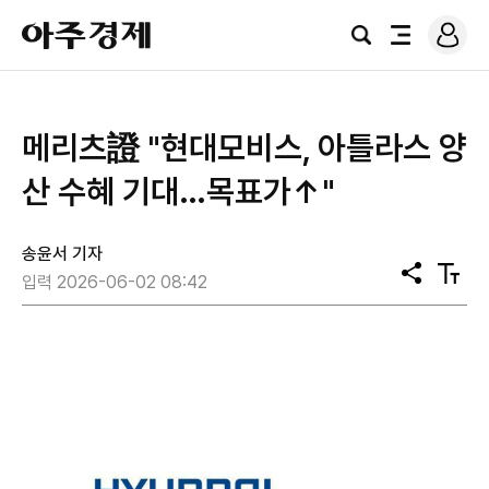
로
아
그
검
전
주
인
색
체
경
메
제
뉴
메리츠證 "현대모비스, 아틀라스 양
산 수혜 기대…목표가↑"
송윤서 기자
공
텍
입력 2026-06-02 08:42
유
스
트
크
기