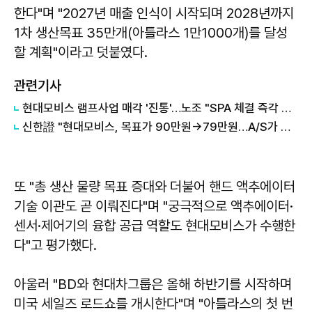
한다"며 "2027년 매출 인식이 시작되며 2028년까지
1차 생산목표 35만개(아틀라스 1만1000개)를 달성
할 계획"이라고 덧붙였다.
관련기사
현대모비스 램프사업 매각 '진통'…노조 "SPA 체결 즉각 중단"
신한證 "현대모비스, 목표가 90만원→79만원…A/S가 하방 지지"
또 "총 생산 물량 목표 증대와 더불어 핸드 액추에이터
기술 이관도 곧 이뤄진다"며 "궁극적으로 액추에이터·
센서·제어기의 융합 공급 역할도 현대모비스가 수행한
다"고 평가했다.
아울러 "BD와 현대차그룹은 올해 하반기를 시작하며
미국 세일즈 로드쇼를 개시한다"며 "아틀라스의 첫 번