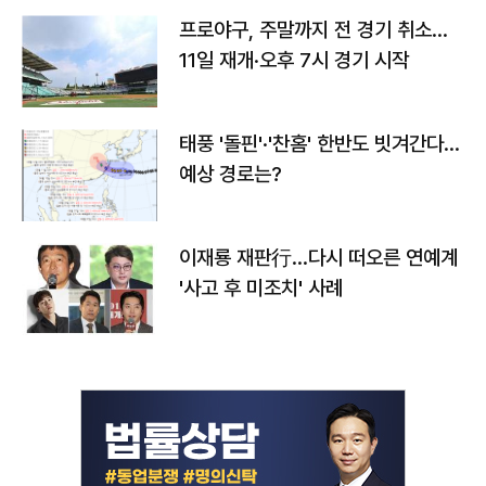
프로야구, 주말까지 전 경기 취소…
11일 재개·오후 7시 경기 시작
태풍 '돌핀'·'찬홈' 한반도 빗겨간다…
예상 경로는?
이재룡 재판行…다시 떠오른 연예계
'사고 후 미조치' 사례