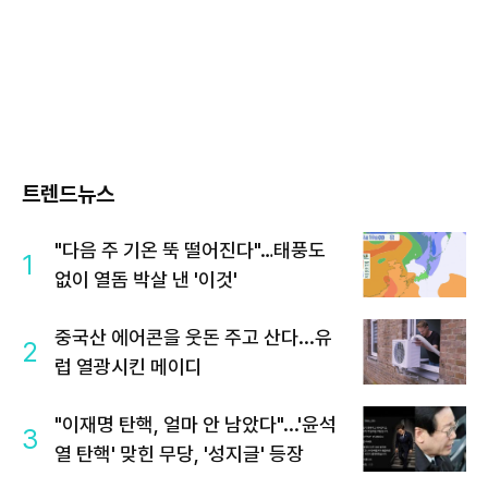
트렌드뉴스
"다음 주 기온 뚝 떨어진다"…태풍도
1
없이 열돔 박살 낸 '이것'
중국산 에어콘을 웃돈 주고 산다...유
2
럽 열광시킨 메이디
"이재명 탄핵, 얼마 안 남았다"...'윤석
3
열 탄핵' 맞힌 무당, '성지글' 등장