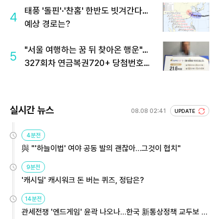
태풍 '돌핀'·'찬홈' 한반도 빗겨간다…
4
예상 경로는?
"서울 여행하는 꿈 뒤 찾아온 행운"…
5
327회차 연금복권720+ 당첨번호조
회 주목
실시간 뉴스
08.08 02:41
UPDATE
4분전
與 "'하늘이법' 여야 공동 발의 괜찮아…그것이 협치"
9분전
'캐시딜' 캐시워크 돈 버는 퀴즈, 정답은?
14분전
관세전쟁 '엔드게임' 윤곽 나오나…한국 新통상정책 교두보 활