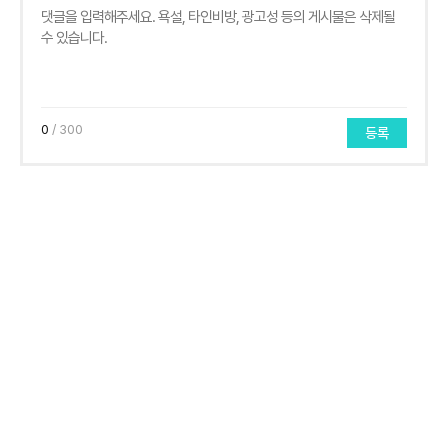
0
/ 300
등록