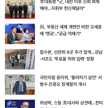
李대통령 "군, 내란 이후 신뢰 회복
해야…지휘부 헌신해달라"
與, 부동산 세제 개편안 비판 오세훈
에 '맹공'…"공급 억제기"
합수본, 선관위 9곳 추가 압색…강남
·서초도 '투표율 허위 입력' 정황
국민의힘 윤리위, '돌려차기 실언' 서
범수·진종오 징계절차 개시
위성락, 스틸 美대사와 상견례…한미