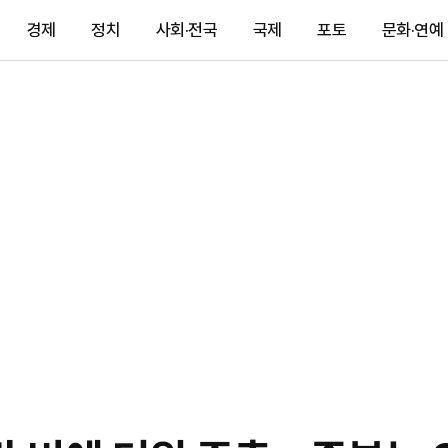
경제
정치
사회·전국
국제
포토
문화·연예