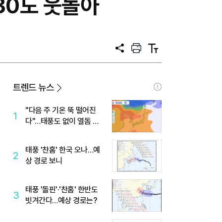
30도 웃돌아
공
프
텍
유
린
스
트
트
크
기
트렌드 뉴스
"다음 주 기온 뚝 떨어진
1
다"…태풍도 없이 열돔 박
살 낸 '이것'
태풍 '찬홈' 한국 오나…예
2
상 경로 보니
태풍 '돌핀'·'찬홈' 한반도
3
빗겨간다…예상 경로는?