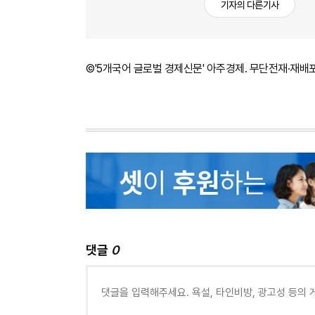
기자의 다른기사
©'5개국어 글로벌 경제신문' 아주경제. 무단전재·재배
댓글
0