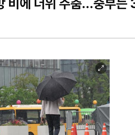
방 비에 더위 주춤…중부는 
이
미
지
확
대