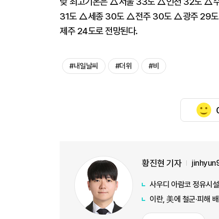
낮 최고기온은 △서울 33도 △인천 32도 △수
31도 △세종 30도 △전주 30도 △광주 29도
제주 24도로 전망된다.
#내일날씨
#더위
#비
황진현 기자
jinhyu
사우디 아람코 정유시설
이란, 美에 철군·피해 