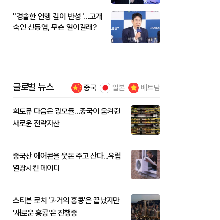
"경솔한 언행 깊이 반성"…고개
숙인 신동엽, 무슨 일이길래?
글로벌 뉴스
중국
일본
베트남
희토류 다음은 광모듈…중국이 움켜쥔
새로운 전략자산
중국산 에어콘을 웃돈 주고 산다...유럽
열광시킨 메이디
스티븐 로치 '과거의 홍콩'은 끝났지만
'새로운 홍콩'은 진행중