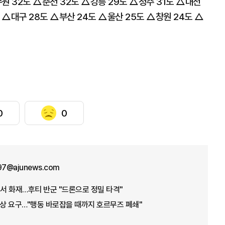
원 32도 △춘천 32도 △강릉 29도 △청주 31도 △대전
 △대구 28도 △부산 24도 △울산 25도 △창원 24도 △
0
0
n97@ajunews.com
서 화재…후티 반군 "드론으로 정밀 타격"
배상 요구…"행동 바로잡을 때까지 호르무즈 폐쇄"