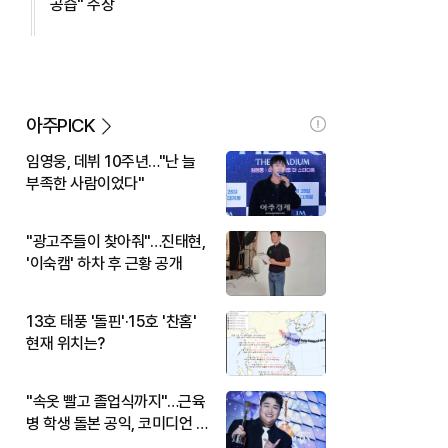
공습" 주장
아주PICK
임영웅, 데뷔 10주년…"난 늘
부족한 사람이었다"
"광고주들이 찾아줘"…진태현,
'이숙캠' 하차 후 근황 공개
13호 태풍 '돌핀'·15호 '찬홈'
현재 위치는?
"속옷 빨고 졸업식까지"…근육
병 학생 돌본 공익, 코미디언 김
규원이었다