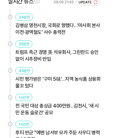
실시간 뉴스
08.09 21:43
UPDATE
24분전
김병삼 영천시장, 국회로 향했다…'마사회 본사
이전·광역철도' 사수 총력전
35분전
트럼프 측근 경영 美 석유회사, 그린란드 승인
없이 시추장비 반입
45분전
시민 평가받은 '구미 5味'…지역 농식품 상용화
물꼬 텄다
1시간전
전 국민 대상 총상금 400만원...김천시, '새 시
민 운동 슬로건' 공모
1시간전
후티 반군 "예멘 남서부 모카 주둔 사우디 병력