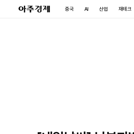
아
중국
AI
산업
재테크
주
경
제