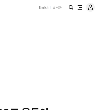
로
English
日本語
그
검
전
인
색
체
메
뉴