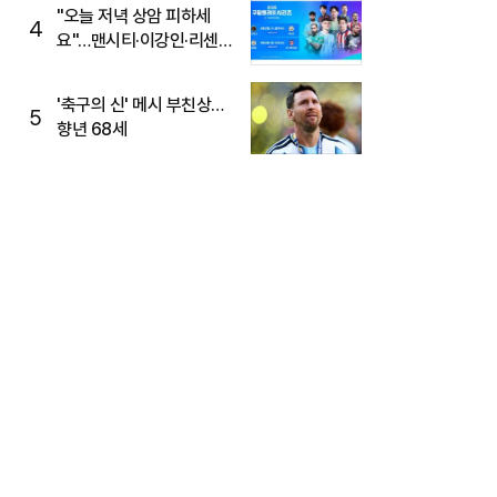
"오늘 저녁 상암 피하세
4
요"…맨시티·이강인·리센느
뜬다, 6호선 혼잡 예상
'축구의 신' 메시 부친상…
5
향년 68세