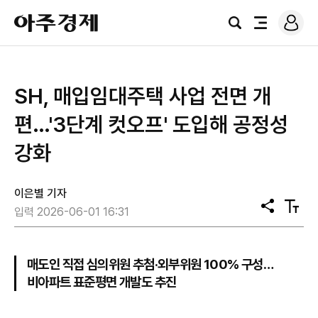
로
아
그
검
전
주
인
색
체
경
메
제
뉴
SH, 매입임대주택 사업 전면 개
편…'3단계 컷오프' 도입해 공정성
강화
이은별 기자
공
텍
입력 2026-06-01 16:31
유
스
트
크
기
매도인 직접 심의위원 추첨·외부위원 100% 구성…
비아파트 표준평면 개발도 추진