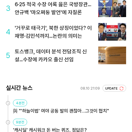
6·25 적국 수장 어록 읊은 국방장관…
3
안규백 '마오쩌둥 발언'에 자질론
'거꾸로 태극기', 북한 상징이었다? 이
4
재명·김민석까지…논란의 의미는
토스뱅크, 데이터 분석 전담조직 신
5
설…수장에 카카오 출신 선임
실시간 뉴스
08.10 21:09
UPDATE
4분전
與 "'하늘이법' 여야 공동 발의 괜찮아…그것이 협치"
9분전
'캐시딜' 캐시워크 돈 버는 퀴즈, 정답은?