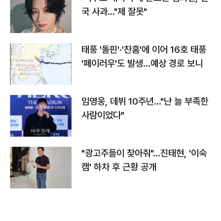
국 사과…"제 잘못"
태풍 '돌핀'·'찬홈'에 이어 16호 태풍
'페이러우'도 발생…예상 경로 보니
임영웅, 데뷔 10주년…"난 늘 부족한
사람이었다"
"광고주들이 찾아줘"…진태현, '이숙
캠' 하차 후 근황 공개