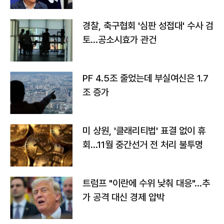
경찰, 축구협회 '심판 성접대' 수사 검
토…공소시효가 관건
PF 4.5조 줄었는데 부실여신은 1.7
조 증가
미 상원, '클래리티법' 표결 없이 휴
회…11월 중간선거 전 처리 불투명
트럼프 "이란에 수위 낮춰 대응"…추
가 공격 대신 경제 압박