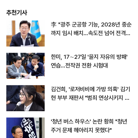
추천기사
李 "광주 군공항 기능, 2028년 중순
까지 임시 배치…속도전 넘어 전격
전"
한미, 17∼27일 '을지 자유의 방패'
연습…전작권 전환 시험대
김건희, '로저비비에 가방 의혹' 김기
현 부부 재판서 "범죄 연상시키지 말
라"
'청년 버스 하우스' 논란 황희 "청년
주거 문제 헤아리지 못했다"