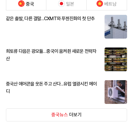
중국
일본
베트남
같은 출발, 다른 결말...CXMT와 푸젠진화의 첫 단추
희토류 다음은 광모듈…중국이 움켜쥔 새로운 전략자
산
중국산 에어콘을 웃돈 주고 산다...유럽 열광시킨 메이
디
중국뉴스
더보기