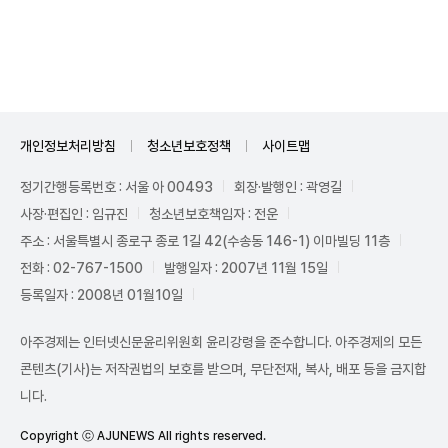
Unmute
개인정보처리방침
청소년보호정책
사이트맵
정기간행등록번호 : 서울 아 00493
회장·발행인 : 곽영길
사장·편집인 : 임규진
청소년보호책임자 : 전운
주소 : 서울특별시 종로구 종로 1길 42(수송동 146-1) 이마빌딩 11층
전화 : 02-767-1500
발행일자 : 2007년 11월 15일
등록일자 : 2008년 01월10일
아주경제는 인터넷신문윤리위원회 윤리강령을 준수합니다. 아주경제의 모든
콘텐츠(기사)는 저작권법의 보호를 받으며, 무단전재, 복사, 배포 등을 금지합
니다.
Copyright ⓒ AJUNEWS All rights reserved.