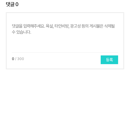
댓글
0
0
/ 300
등록