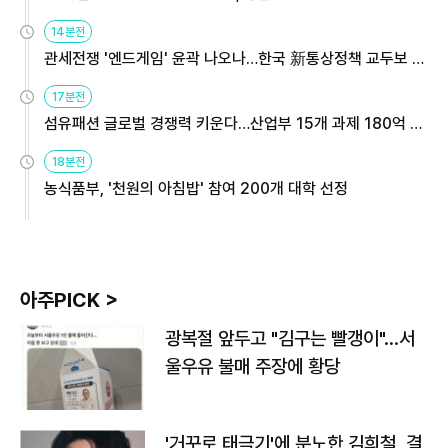
14분전
관세전쟁 '엔드게임' 윤곽 나오나…한국 新통상정책 교두보 활
용해야
17분전
섬유패션 글로벌 경쟁력 키운다…산업부 15개 과제 180억 지
원
18분전
농식품부, '천원의 아침밥' 참여 200개 대학 선정
아주PICK >
광복절 앞두고 "김구는 빨갱이"…서
울우유 불매 주장에 황당
'거꾸로 태극기'에 분노한 김희철, 결