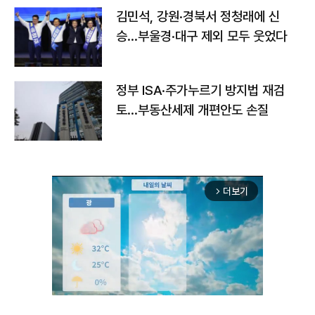
김민석, 강원·경북서 정청래에 신
승…부울경·대구 제외 모두 웃었다
정부 ISA·주가누르기 방지법 재검
토…부동산세제 개편안도 손질
더보기
arrow_forward_ios