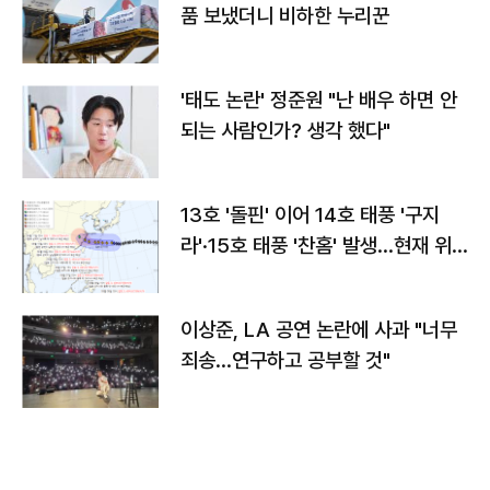
품 보냈더니 비하한 누리꾼
'태도 논란' 정준원 "난 배우 하면 안
되는 사람인가? 생각 했다"
13호 '돌핀' 이어 14호 태풍 '구지
라'·15호 태풍 '찬홈' 발생…현재 위
치와 이동경로는?
이상준, LA 공연 논란에 사과 "너무
죄송…연구하고 공부할 것"