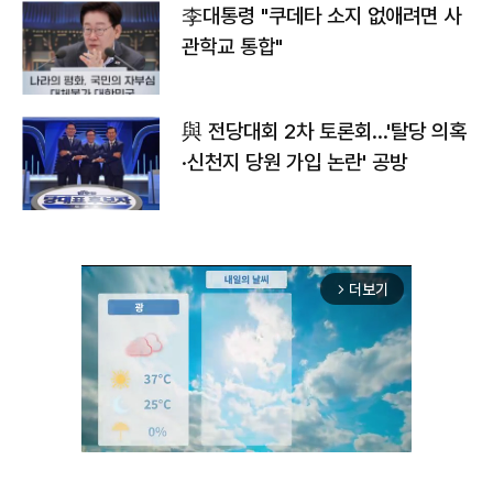
李대통령 "쿠데타 소지 없애려면 사
관학교 통합"
與 전당대회 2차 토론회…'탈당 의혹
·신천지 당원 가입 논란' 공방
더보기
arrow_forward_ios