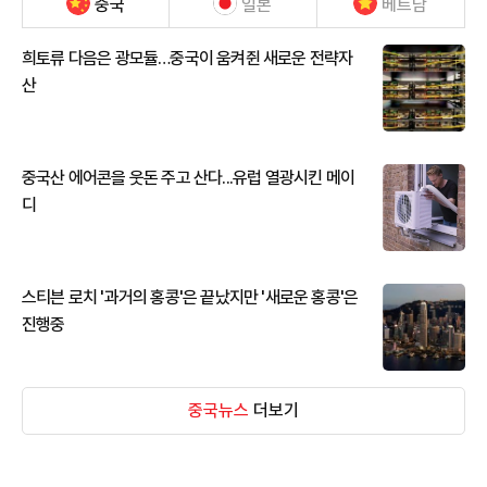
중국
일본
베트남
희토류 다음은 광모듈…중국이 움켜쥔 새로운 전략자
산
중국산 에어콘을 웃돈 주고 산다...유럽 열광시킨 메이
디
스티븐 로치 '과거의 홍콩'은 끝났지만 '새로운 홍콩'은
진행중
중국뉴스
더보기