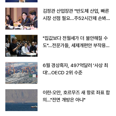
김정관 산업장관 "반도체 산업, 빠른
시장 선점 필요…주52시간제 손봐
야"
"집값보다 전월세가 더 불안해질 수
도"…전문가들, 세제개편안 부작용
우려
6월 경상흑자, 497억달러 '사상 최
대'…OECD 2위 수준
이란·오만, 호르무즈 새 항로 좌표 합
의…"전면 개방은 아냐"