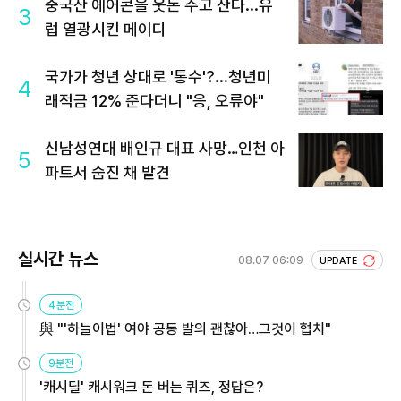
중국산 에어콘을 웃돈 주고 산다...유
3
럽 열광시킨 메이디
국가가 청년 상대로 '통수'?...청년미
4
래적금 12% 준다더니 "응, 오류야"
신남성연대 배인규 대표 사망…인천 아
5
파트서 숨진 채 발견
실시간 뉴스
08.07 06:09
UPDATE
4분전
與 "'하늘이법' 여야 공동 발의 괜찮아…그것이 협치"
9분전
'캐시딜' 캐시워크 돈 버는 퀴즈, 정답은?