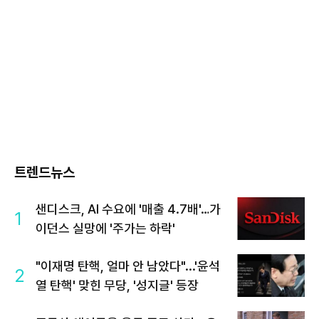
트렌드뉴스
샌디스크, AI 수요에 '매출 4.7배'…가
1
이던스 실망에 '주가는 하락'
"이재명 탄핵, 얼마 안 남았다"...'윤석
2
열 탄핵' 맞힌 무당, '성지글' 등장