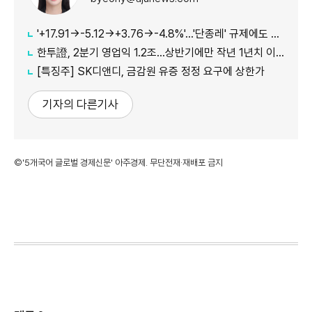
'+17.91→-5.12→+3.76→-4.8%'…'단종레' 규제에도 여전히 롤러코스터 타는 코스피
한투證, 2분기 영업익 1.2조…상반기에만 작년 1년치 이익만큼 벌었다
[특징주] SK디앤디, 금감원 유증 정정 요구에 상한가
기자의 다른기사
©'5개국어 글로벌 경제신문' 아주경제. 무단전재·재배포 금지