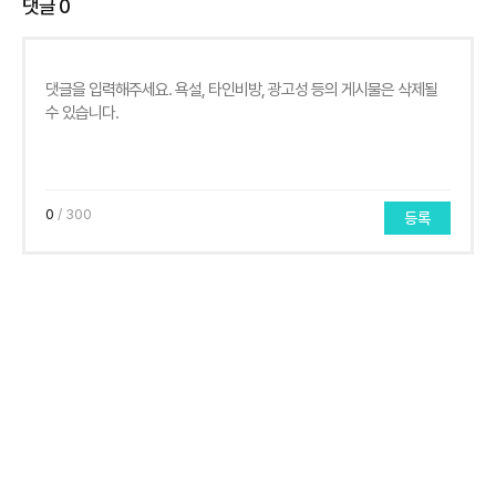
댓글
0
0
/ 300
등록