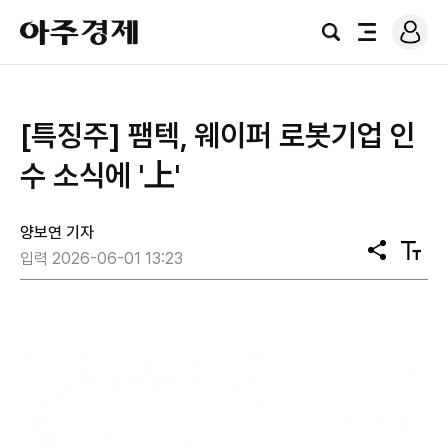
로
아
그
검
전
주
인
색
체
경
메
제
뉴
[특징주] 팸텍, 웨이퍼 로봇기업 인
수 소식에 '上'
양보연 기자
공
텍
입력 2026-06-01 13:23
유
스
트
크
기