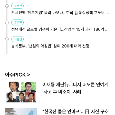
14분전
관세전쟁 '엔드게임' 윤곽 나오나…한국 新통상정책 교두보 활
용해야
17분전
섬유패션 글로벌 경쟁력 키운다…산업부 15개 과제 180억 지
원
18분전
농식품부, '천원의 아침밥' 참여 200개 대학 선정
아주PICK >
이재룡 재판行…다시 떠오른 연예계
'사고 후 미조치' 사례
"한국산 물은 안마셔"…日 지진 구호