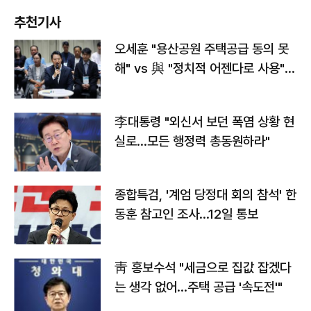
추천기사
오세훈 "용산공원 주택공급 동의 못
해" vs 與 "정치적 어젠다로 사용"
맞불
李대통령 "외신서 보던 폭염 상황 현
실로…모든 행정력 총동원하라"
종합특검, '계엄 당정대 회의 참석' 한
동훈 참고인 조사...12일 통보
靑 홍보수석 "세금으로 집값 잡겠다
는 생각 없어…주택 공급 '속도전'"