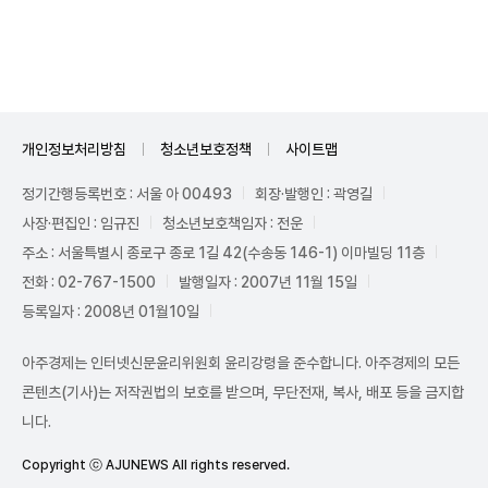
Unmute
개인정보처리방침
청소년보호정책
사이트맵
정기간행등록번호 : 서울 아 00493
회장·발행인 : 곽영길
사장·편집인 : 임규진
청소년보호책임자 : 전운
주소 : 서울특별시 종로구 종로 1길 42(수송동 146-1) 이마빌딩 11층
전화 : 02-767-1500
발행일자 : 2007년 11월 15일
등록일자 : 2008년 01월10일
아주경제는 인터넷신문윤리위원회 윤리강령을 준수합니다. 아주경제의 모든
콘텐츠(기사)는 저작권법의 보호를 받으며, 무단전재, 복사, 배포 등을 금지합
니다.
Copyright ⓒ AJUNEWS All rights reserved.