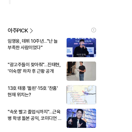
아주PICK
임영웅, 데뷔 10주년…"난 늘
부족한 사람이었다"
"광고주들이 찾아줘"…진태현,
'이숙캠' 하차 후 근황 공개
13호 태풍 '돌핀'·15호 '찬홈'
현재 위치는?
"속옷 빨고 졸업식까지"…근육
병 학생 돌본 공익, 코미디언 김
규원이었다