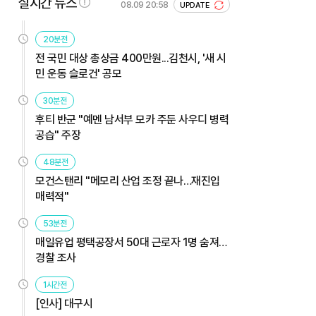
실시간 뉴스
08.09 20:58
UPDATE
20분전
전 국민 대상 총상금 400만원...김천시, '새 시
민 운동 슬로건' 공모
30분전
후티 반군 "예멘 남서부 모카 주둔 사우디 병력
공습" 주장
48분전
모건스탠리 "메모리 산업 조정 끝나…재진입
매력적"
53분전
매일유업 평택공장서 50대 근로자 1명 숨져…
경찰 조사
1시간전
[인사] 대구시