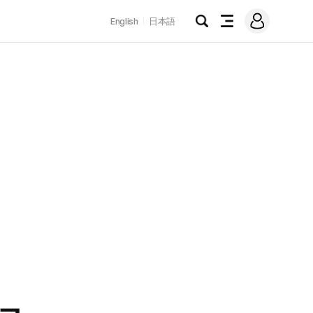
로
English
日本語
그
검
전
인
색
체
메
뉴