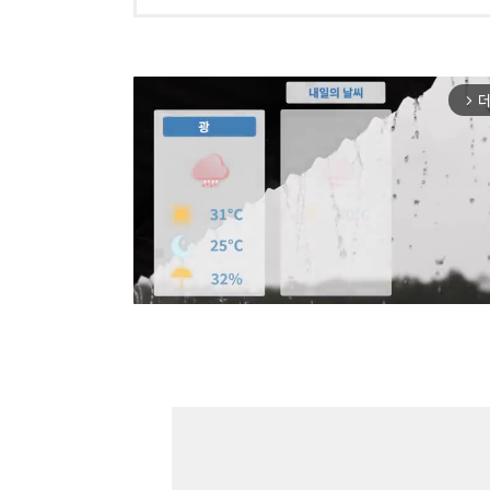
더
arrow_forward_ios
Mut