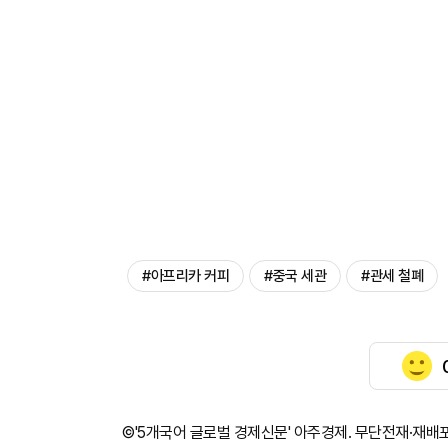
#아프리카 커피
#중국 세관
#관세 철폐
©'5개국어 글로벌 경제신문' 아주경제. 무단전재·재배