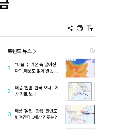
해금
공
프
텍
유
린
스
트
트
크
기
트렌드 뉴스
"다음 주 기온 뚝 떨어진
1
다"…태풍도 없이 열돔 박
살 낸 '이것'
태풍 '찬홈' 한국 오나…예
2
상 경로 보니
태풍 '돌핀'·'찬홈' 한반도
3
빗겨간다…예상 경로는?