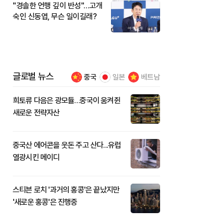
"경솔한 언행 깊이 반성"…고개
숙인 신동엽, 무슨 일이길래?
글로벌 뉴스
중국
일본
베트남
희토류 다음은 광모듈…중국이 움켜쥔
새로운 전략자산
중국산 에어콘을 웃돈 주고 산다...유럽
열광시킨 메이디
스티븐 로치 '과거의 홍콩'은 끝났지만
'새로운 홍콩'은 진행중