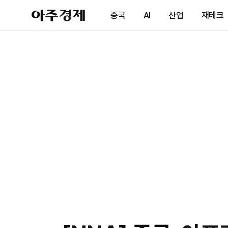
아
중국
AI
산업
재테크
주
경
제