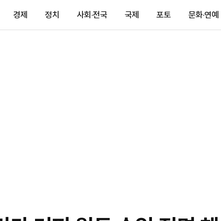
경제
정치
사회·전국
국제
포토
문화·연예