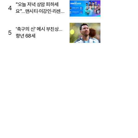
"오늘 저녁 상암 피하세
4
요"…맨시티·이강인·리센느
뜬다, 6호선 혼잡 예상
'축구의 신' 메시 부친상…
5
향년 68세