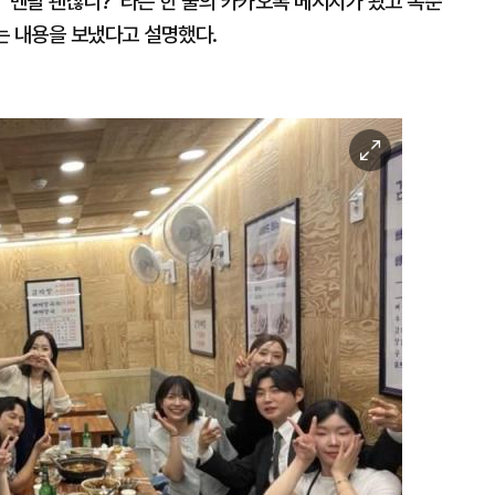
“멘탈 괜찮니?”라는 한 줄의 카카오톡 메시지가 왔고 옥순
는 내용을 보냈다고 설명했다.
이
미
지
확
대