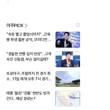
아주PICK
"속옷 빨고 졸업식까지"…근육
병 학생 돌본 공익, 코미디언 김
규원이었다
"경솔한 언행 깊이 반성"…고개
숙인 신동엽, 무슨 일이길래?
프로야구, 주말까지 전 경기 취
소…11일 재개·오후 7시 경기
시작
태풍 '돌핀'·'찬홈' 한반도 빗겨
간다…예상 경로는?