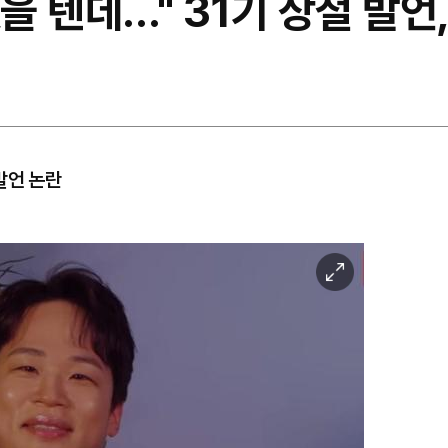
 텐데…" 31기 상철 발언,
발언 논란
이
미
지
확
대