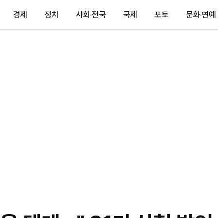
경제
정치
사회·전국
국제
포토
문화·연예