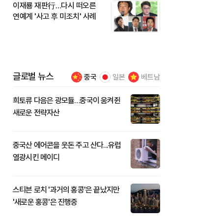
이재룡 재판行…다시 떠오른
연예계 '사고 후 미조치' 사례
글로벌 뉴스
중국
일본
베트남
희토류 다음은 광모듈…중국이 움켜쥔
새로운 전략자산
중국산 에어콘을 웃돈 주고 산다...유럽
열광시킨 메이디
스티븐 로치 '과거의 홍콩'은 끝났지만
'새로운 홍콩'은 진행중