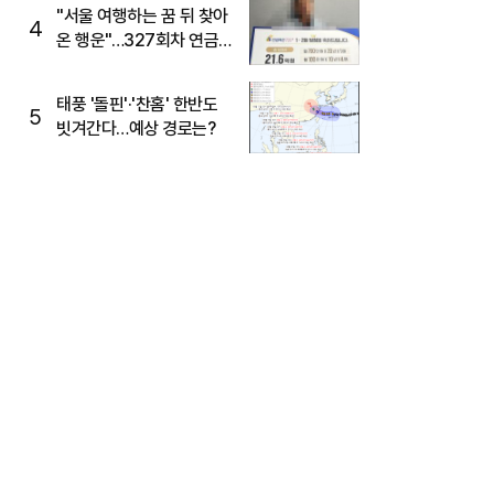
"서울 여행하는 꿈 뒤 찾아
4
온 행운"…327회차 연금
복권720+ 당첨번호조회
주목
태풍 '돌핀'·'찬홈' 한반도
5
빗겨간다…예상 경로는?