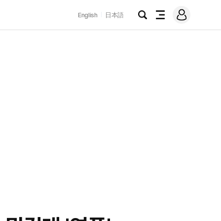
로
English
日本語
그
검
전
인
색
체
메
뉴