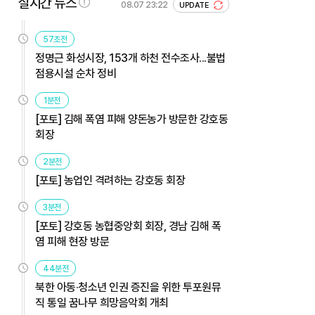
실시간 뉴스
08.07 23:22
UPDATE
57초전
정명근 화성시장, 153개 하천 전수조사...불법
점용시설 순차 정비
1분전
[포토] 김해 폭염 피해 양돈농가 방문한 강호동
회장
2분전
[포토] 농업인 격려하는 강호동 회장
3분전
[포토] 강호동 농협중앙회 회장, 경남 김해 폭
염 피해 현장 방문
44분전
북한 아동·청소년 인권 증진을 위한 투포원뮤
직 통일 꿈나무 희망음악회 개최