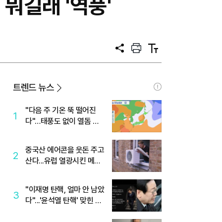
 뭐길래 '역풍'
공
프
텍
유
린
스
트
트
크
기
트렌드 뉴스
"다음 주 기온 뚝 떨어진
1
다"…태풍도 없이 열돔 박
살 낸 '이것'
중국산 에어콘을 웃돈 주고
2
산다...유럽 열광시킨 메이
디
"이재명 탄핵, 얼마 안 남았
3
다"...'윤석열 탄핵' 맞힌 무
당, '성지글' 등장