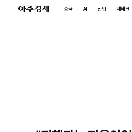
아
중국
AI
산업
재테크
주
경
제