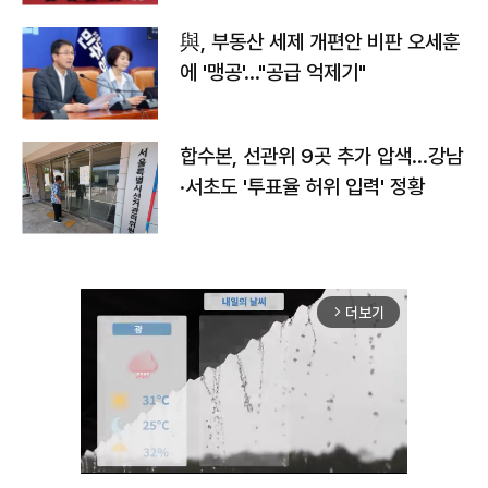
與, 부동산 세제 개편안 비판 오세훈
에 '맹공'…"공급 억제기"
합수본, 선관위 9곳 추가 압색…강남
·서초도 '투표율 허위 입력' 정황
더보기
arrow_forward_ios