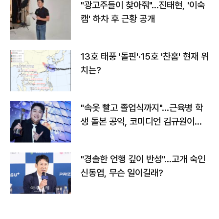
"광고주들이 찾아줘"…진태현, '이숙
캠' 하차 후 근황 공개
13호 태풍 '돌핀'·15호 '찬홈' 현재 위
치는?
"속옷 빨고 졸업식까지"…근육병 학
생 돌본 공익, 코미디언 김규원이었
다
"경솔한 언행 깊이 반성"…고개 숙인
신동엽, 무슨 일이길래?