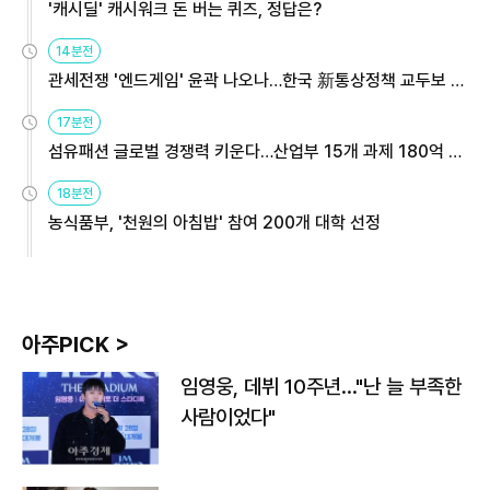
'캐시딜' 캐시워크 돈 버는 퀴즈, 정답은?
14분전
관세전쟁 '엔드게임' 윤곽 나오나…한국 新통상정책 교두보 활
용해야
17분전
섬유패션 글로벌 경쟁력 키운다…산업부 15개 과제 180억 지
원
18분전
농식품부, '천원의 아침밥' 참여 200개 대학 선정
아주PICK >
임영웅, 데뷔 10주년…"난 늘 부족한
사람이었다"