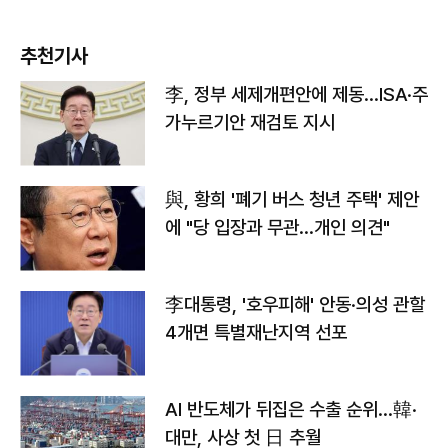
추천기사
李, 정부 세제개편안에 제동…ISA·주
가누르기안 재검토 지시
與, 황희 '폐기 버스 청년 주택' 제안
에 "당 입장과 무관…개인 의견"
李대통령, '호우피해' 안동·의성 관할
4개면 특별재난지역 선포
AI 반도체가 뒤집은 수출 순위…韓·
대만, 사상 첫 日 추월