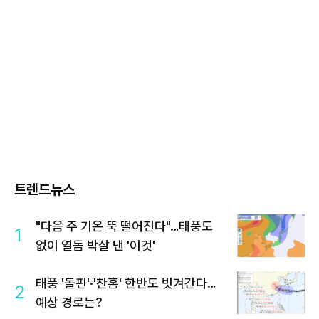
트렌드뉴스
"다음 주 기온 뚝 떨어진다"…태풍도
1
없이 열돔 박살 낸 '이것'
태풍 '돌핀'·'찬홈' 한반도 빗겨간다…
2
예상 경로는?