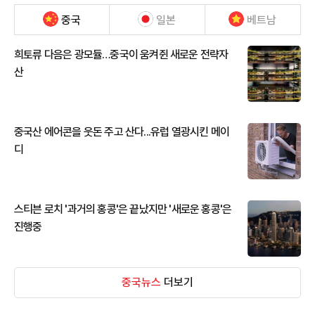
중국
일본
베트남
희토류 다음은 광모듈…중국이 움켜쥔 새로운 전략자
산
중국산 에어콘을 웃돈 주고 산다...유럽 열광시킨 메이
디
스티븐 로치 '과거의 홍콩'은 끝났지만 '새로운 홍콩'은
진행중
중국뉴스
더보기