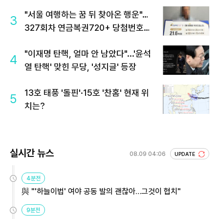
"서울 여행하는 꿈 뒤 찾아온 행운"…
3
327회차 연금복권720+ 당첨번호조
회 주목
"이재명 탄핵, 얼마 안 남았다"...'윤석
4
열 탄핵' 맞힌 무당, '성지글' 등장
13호 태풍 '돌핀'·15호 '찬홈' 현재 위
5
치는?
실시간 뉴스
08.09 04:06
UPDATE
4분전
與 "'하늘이법' 여야 공동 발의 괜찮아…그것이 협치"
9분전