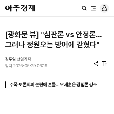
로
아
그
검
전
주
인
색
체
경
메
제
뉴
[광화문 뷰] "심판론 vs 안정론…
그러나 정원오는 방어에 갇혔다"
김두일 선임기자
공
텍
입력 2026-05-29 06:19
유
스
트
크
기
주폭·토론회피 논란에 흔들… 오세훈은 경험론 강조