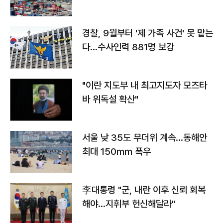
경찰, 9월부터 '제 가족 사건' 못 맡는
다…수사인력 881명 보강
"이란 지도부 내 최고지도자 모즈타
바 위독설 확산"
서울 낮 35도 무더위 계속…동해안
최대 150㎜ 폭우
李대통령 "군, 내란 이후 신뢰 회복
해야…지휘부 헌신해달라"