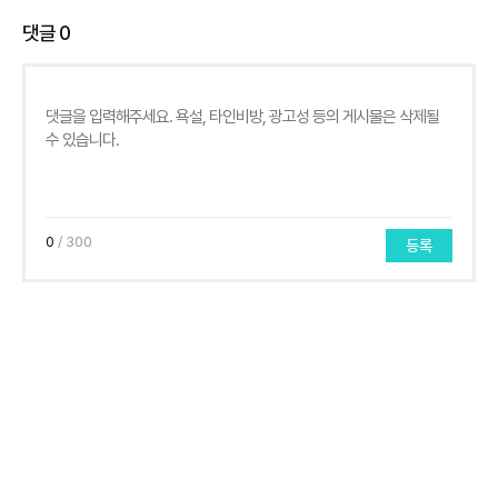
댓글
0
0
/ 300
등록