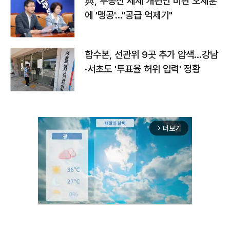
與, 부동산 세제 개편안 비판 오세훈
에 '맹공'…"공급 억제기"
합수본, 선관위 9곳 추가 압색…강남
·서초도 '투표율 허위 입력' 정황
더보기
arrow_forward_ios