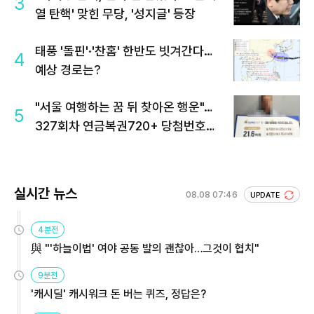
3
열 탄핵' 맞힌 무당, '성지글' 등장
태풍 '돌핀'·'찬홈' 한반도 빗겨간다…
4
예상 경로는?
"서울 여행하는 꿈 뒤 찾아온 행운"…
5
327회차 연금복권720+ 당첨번호조
회 주목
실시간 뉴스
08.08 07:46
UPDATE
4분전
與 "'하늘이법' 여야 공동 발의 괜찮아…그것이 협치"
9분전
'캐시딜' 캐시워크 돈 버는 퀴즈, 정답은?