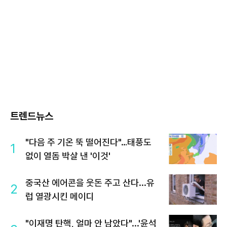
트렌드뉴스
"다음 주 기온 뚝 떨어진다"…태풍도
1
없이 열돔 박살 낸 '이것'
중국산 에어콘을 웃돈 주고 산다...유
2
럽 열광시킨 메이디
"이재명 탄핵, 얼마 안 남았다"...'윤석