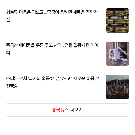
희토류 다음은 광모듈…중국이 움켜쥔 새로운 전략자
산
중국산 에어콘을 웃돈 주고 산다...유럽 열광시킨 메이
디
스티븐 로치 '과거의 홍콩'은 끝났지만 '새로운 홍콩'은
진행중
중국뉴스
더보기