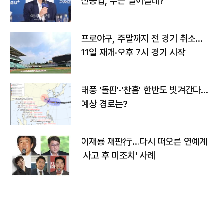
신동엽, 무슨 일이길래?
프로야구, 주말까지 전 경기 취소…
11일 재개·오후 7시 경기 시작
태풍 '돌핀'·'찬홈' 한반도 빗겨간다…
예상 경로는?
이재룡 재판行…다시 떠오른 연예계
'사고 후 미조치' 사례