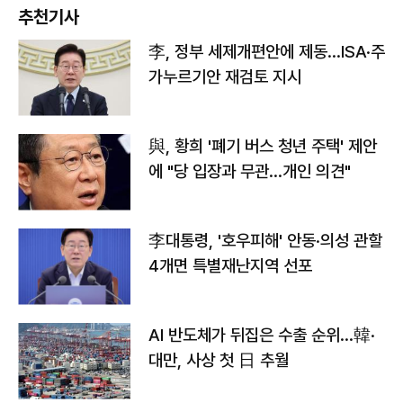
추천기사
李, 정부 세제개편안에 제동…ISA·주
가누르기안 재검토 지시
與, 황희 '폐기 버스 청년 주택' 제안
에 "당 입장과 무관…개인 의견"
李대통령, '호우피해' 안동·의성 관할
4개면 특별재난지역 선포
AI 반도체가 뒤집은 수출 순위…韓·
대만, 사상 첫 日 추월