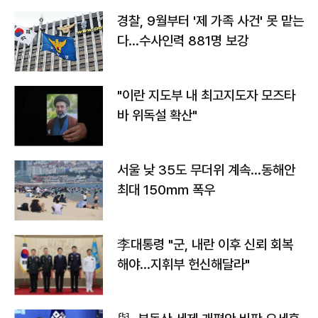
경찰, 9월부터 '제 가족 사건' 못 맡는
다…수사인력 881명 보강
"이란 지도부 내 최고지도자 모즈타
바 위독설 확산"
서울 낮 35도 무더위 계속…동해안
최대 150㎜ 폭우
李대통령 "군, 내란 이후 신뢰 회복
해야…지휘부 헌신해달라"