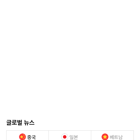
글로벌 뉴스
중국
일본
베트남