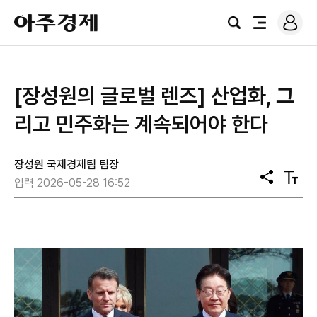
로
아
그
검
전
주
인
색
체
경
메
제
뉴
[장성원의 글로벌 렌즈] 산업화, 그
리고 민주화는 계속되어야 한다
장성원 국제경제팀 팀장
공
텍
입력 2026-05-28 16:52
유
스
트
크
기