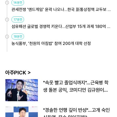
14분전
관세전쟁 '엔드게임' 윤곽 나오나…한국 新통상정책 교두보 활
용해야
17분전
섬유패션 글로벌 경쟁력 키운다…산업부 15개 과제 180억 지
원
18분전
농식품부, '천원의 아침밥' 참여 200개 대학 선정
아주PICK >
"속옷 빨고 졸업식까지"…근육병 학
생 돌본 공익, 코미디언 김규원이었
다
"경솔한 언행 깊이 반성"…고개 숙인