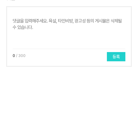
0
/ 300
등록