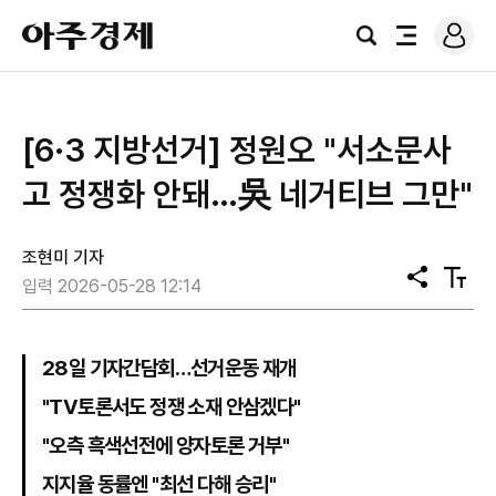
로
아
그
검
전
주
인
색
체
경
메
제
뉴
[6·3 지방선거] 정원오 "서소문사
고 정쟁화 안돼…吳 네거티브 그만"
조현미 기자
공
텍
입력 2026-05-28 12:14
유
스
트
크
기
28일 기자간담회…선거운동 재개
"TV토론서도 정쟁 소재 안삼겠다"
"오측 흑색선전에 양자토론 거부"
지지율 동률엔 "최선 다해 승리"