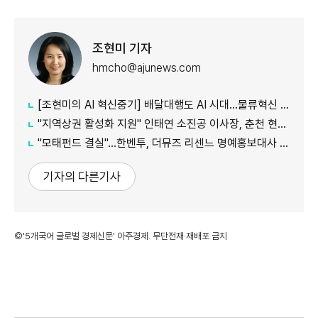
조현미 기자
hmcho@ajunews.com
[조현미의 AI 혁신중기] 배달대행도 AI 시대…물류혁신 선도하는 부릉
"지역상권 활성화 지원" 인태연 소진공 이사장, 춘천 현장방문
"모태펀드 결실"…한벤투, 더뮤즈 리센느 명예홍보대사 임명
기자의 다른기사
©'5개국어 글로벌 경제신문' 아주경제. 무단전재·재배포 금지