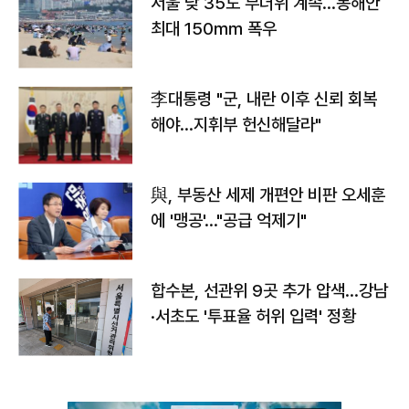
서울 낮 35도 무더위 계속…동해안
최대 150㎜ 폭우
李대통령 "군, 내란 이후 신뢰 회복
해야…지휘부 헌신해달라"
與, 부동산 세제 개편안 비판 오세훈
에 '맹공'…"공급 억제기"
합수본, 선관위 9곳 추가 압색…강남
·서초도 '투표율 허위 입력' 정황