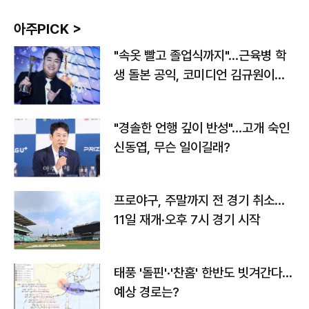
아주PICK >
"속옷 빨고 졸업식까지"…근육병 학
생 돌본 공익, 코미디언 김규원이었
다
"경솔한 언행 깊이 반성"…고개 숙인
신동엽, 무슨 일이길래?
프로야구, 주말까지 전 경기 취소…
11일 재개·오후 7시 경기 시작
태풍 '돌핀'·'찬홈' 한반도 빗겨간다…
예상 경로는?