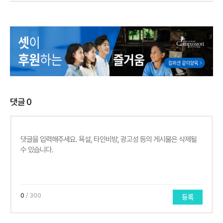
댓글
0
0
/ 300
등록