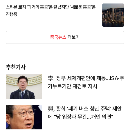
스티븐 로치 '과거의 홍콩'은 끝났지만 '새로운 홍콩'은
진행중
중국뉴스
더보기
추천기사
李, 정부 세제개편안에 제동…ISA·주
가누르기안 재검토 지시
與, 황희 '폐기 버스 청년 주택' 제안
에 "당 입장과 무관…개인 의견"