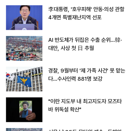
李대통령, '호우피해' 안동·의성 관할
4개면 특별재난지역 선포
AI 반도체가 뒤집은 수출 순위…韓·
대만, 사상 첫 日 추월
경찰, 9월부터 '제 가족 사건' 못 맡는
다…수사인력 881명 보강
"이란 지도부 내 최고지도자 모즈타
바 위독설 확산"