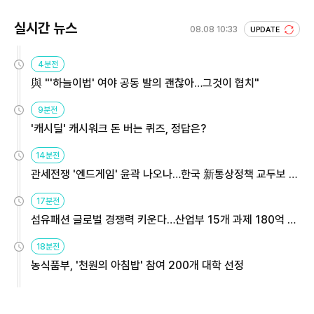
실시간 뉴스
08.08 10:33
UPDATE
4분전
與 "'하늘이법' 여야 공동 발의 괜찮아…그것이 협치"
9분전
'캐시딜' 캐시워크 돈 버는 퀴즈, 정답은?
14분전
관세전쟁 '엔드게임' 윤곽 나오나…한국 新통상정책 교두보 활
용해야
17분전
섬유패션 글로벌 경쟁력 키운다…산업부 15개 과제 180억 지
원
18분전
농식품부, '천원의 아침밥' 참여 200개 대학 선정