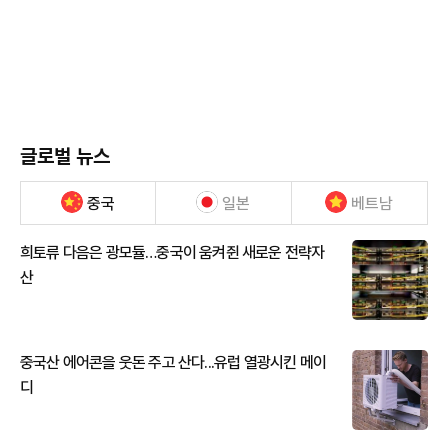
글로벌 뉴스
중국
일본
베트남
희토류 다음은 광모듈…중국이 움켜쥔 새로운 전략자
산
중국산 에어콘을 웃돈 주고 산다...유럽 열광시킨 메이
디