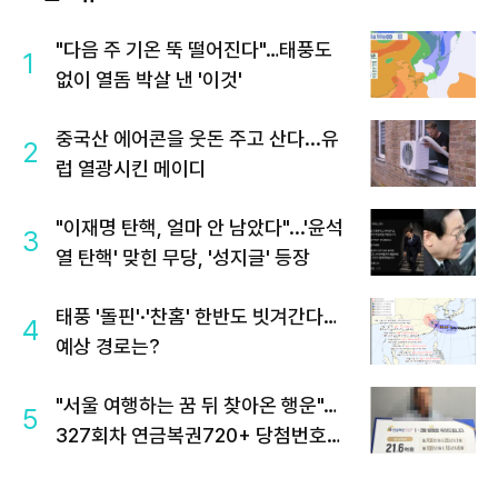
"다음 주 기온 뚝 떨어진다"…태풍도
1
없이 열돔 박살 낸 '이것'
중국산 에어콘을 웃돈 주고 산다...유
2
럽 열광시킨 메이디
"이재명 탄핵, 얼마 안 남았다"...'윤석
3
열 탄핵' 맞힌 무당, '성지글' 등장
태풍 '돌핀'·'찬홈' 한반도 빗겨간다…
4
예상 경로는?
"서울 여행하는 꿈 뒤 찾아온 행운"…
5
327회차 연금복권720+ 당첨번호조
회 주목