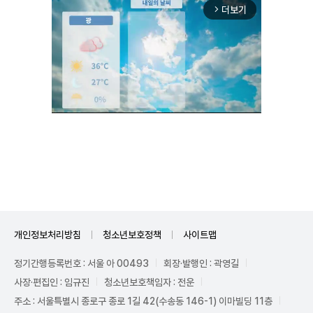
더보기
arrow_forward_ios
Unmute
개인정보처리방침
청소년보호정책
사이트맵
정기간행등록번호 : 서울 아 00493
회장·발행인 : 곽영길
사장·편집인 : 임규진
청소년보호책임자 : 전운
주소 : 서울특별시 종로구 종로 1길 42(수송동 146-1) 이마빌딩 11층