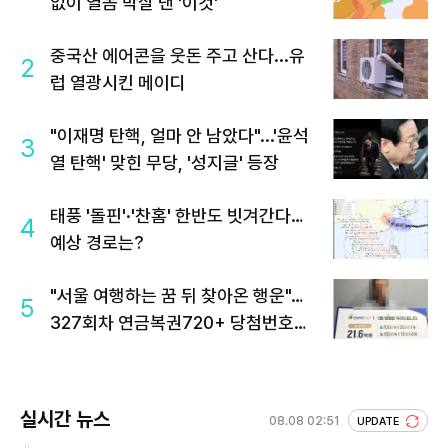
없이 열돔 박살 낸 '이것'
중국산 에어콘을 웃돈 주고 산다...유
2
럽 열광시킨 메이디
"이재명 탄핵, 얼마 안 남았다"...'윤석
3
열 탄핵' 맞힌 무당, '성지글' 등장
태풍 '돌핀'·'찬홈' 한반도 빗겨간다…
4
예상 경로는?
"서울 여행하는 꿈 뒤 찾아온 행운"…
5
327회차 연금복권720+ 당첨번호조
회 주목
실시간 뉴스
08.08 02:51
UPDATE