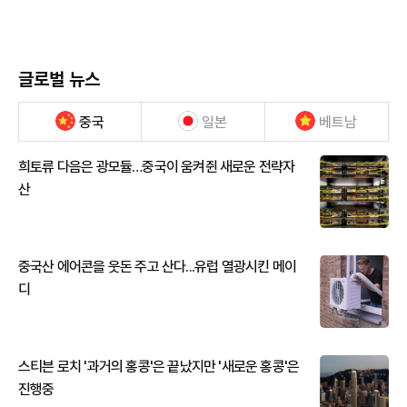
글로벌 뉴스
중국
일본
베트남
희토류 다음은 광모듈…중국이 움켜쥔 새로운 전략자
산
중국산 에어콘을 웃돈 주고 산다...유럽 열광시킨 메이
디
스티븐 로치 '과거의 홍콩'은 끝났지만 '새로운 홍콩'은
진행중