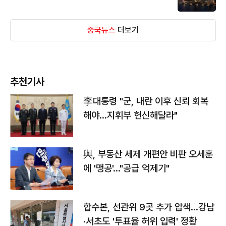
중국뉴스
더보기
추천기사
李대통령 "군, 내란 이후 신뢰 회복
해야…지휘부 헌신해달라"
與, 부동산 세제 개편안 비판 오세훈
에 '맹공'…"공급 억제기"
합수본, 선관위 9곳 추가 압색…강남
·서초도 '투표율 허위 입력' 정황