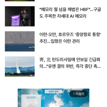
"메모리 월 넘을 해법은 HBF"…구글
도 주목한 차세대 AI 메모리
이란·오만, 호르무즈 '중앙항로 통항'
추진…입항은 이란 관리
靑, 北 탄도미사일에 안보실 긴급회
의…"유엔 결의 위반, 즉각 중단 촉
구"
더보기
arrow_forward_ios