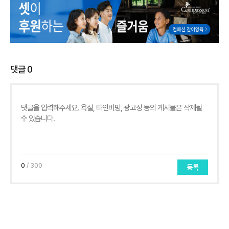
댓글
0
0
/ 300
등록