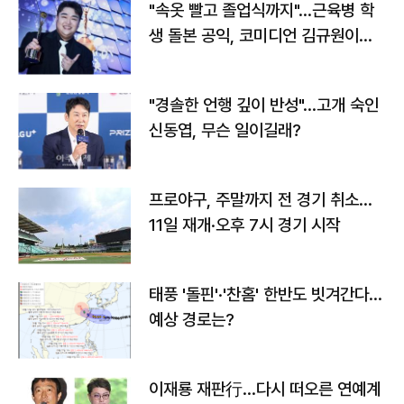
"속옷 빨고 졸업식까지"…근육병 학
생 돌본 공익, 코미디언 김규원이었
다
"경솔한 언행 깊이 반성"…고개 숙인
신동엽, 무슨 일이길래?
프로야구, 주말까지 전 경기 취소…
11일 재개·오후 7시 경기 시작
태풍 '돌핀'·'찬홈' 한반도 빗겨간다…
예상 경로는?
이재룡 재판行…다시 떠오른 연예계