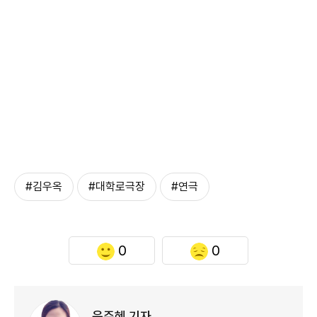
#김우옥
#대학로극장
#연극
0
0
윤주혜 기자