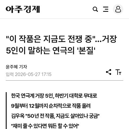
로
아
그
검
전
주
인
색
체
경
메
제
뉴
"이 작품은 지금도 전쟁 중"…거장
5인이 말하는 연극의 '본질'
윤주혜 기자
공
텍
입력 2026-05-27 17:15
유
스
트
크
기
한국 연극계 거장 5인, 하반기 대학로 무대로
9월부터 12월까지 순차적으로 작품 올려
김우옥 "50년 전 작품, 지금도 살아있나 궁금"
"재미 줄 수 있다면 뭐든 할 수 있어"