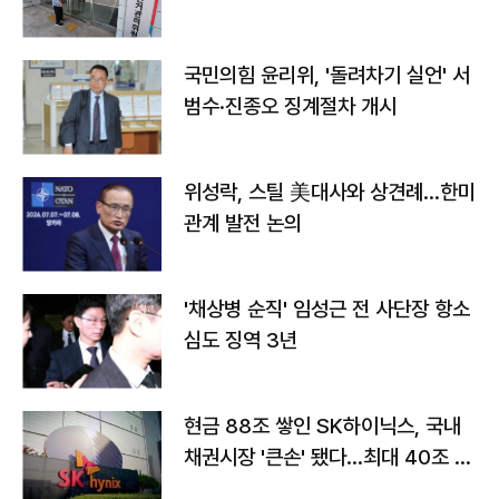
국민의힘 윤리위, '돌려차기 실언' 서
범수·진종오 징계절차 개시
위성락, 스틸 美대사와 상견례…한미
관계 발전 논의
'채상병 순직' 임성근 전 사단장 항소
심도 징역 3년
현금 88조 쌓인 SK하이닉스, 국내
채권시장 '큰손' 됐다…최대 40조 투
자