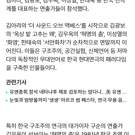
김아라, 김광보, 김우옥, 이성열, 한태숙 등 한국 연극
계를 대표하는 연출가들이 참석했다.
김아라의 '더 사운드 오브 맥베스'를 시작으로 김광보
의 '옥상 밭 고추는 왜', 김우옥의 '혁명의 춤', 이성열의
'화염', 한태숙의 '서안화차'가 순차적으로 연말까지 이
어진다. 이들은 구조주의, 공간실험, 신체언어 등 저마
다의 독창적인 무대언어로 한국 현대연극의 패러다임
을 구축한 인물들이다.
관련기사
유엔총회 참석 네타냐후 체포 검토하는 맘다니…美 유엔 대사 "정치적 연극" 비판
눈빛과 땀방울까지 '생생' 아르코 썸 페스타, 연극·무용·음악 잇다
특히 한국 구조주의 연극의 대가이자 구순의 연출가
김우옥이 선보이는 '혁명의 춤'은 1981년 한국 초연 이