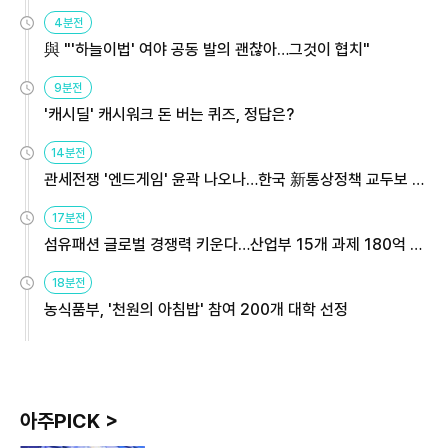
4분전
與 "'하늘이법' 여야 공동 발의 괜찮아…그것이 협치"
9분전
'캐시딜' 캐시워크 돈 버는 퀴즈, 정답은?
14분전
관세전쟁 '엔드게임' 윤곽 나오나…한국 新통상정책 교두보 활
용해야
17분전
섬유패션 글로벌 경쟁력 키운다…산업부 15개 과제 180억 지
원
18분전
농식품부, '천원의 아침밥' 참여 200개 대학 선정
아주PICK >