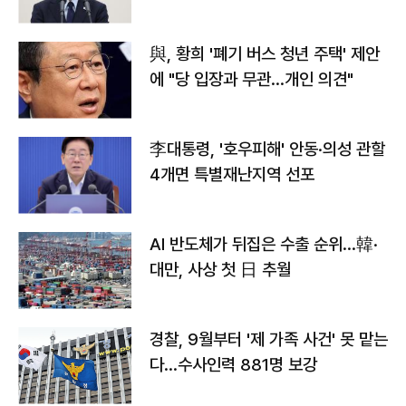
與, 황희 '폐기 버스 청년 주택' 제안
에 "당 입장과 무관…개인 의견"
李대통령, '호우피해' 안동·의성 관할
4개면 특별재난지역 선포
AI 반도체가 뒤집은 수출 순위…韓·
대만, 사상 첫 日 추월
경찰, 9월부터 '제 가족 사건' 못 맡는
다…수사인력 881명 보강