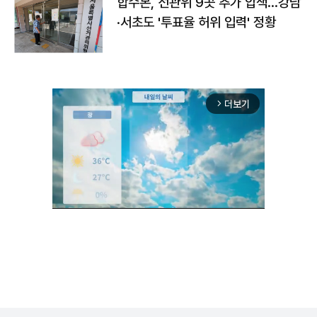
합수본, 선관위 9곳 추가 압색…강남
·서초도 '투표율 허위 입력' 정황
더보기
arrow_forward_ios
Unmute