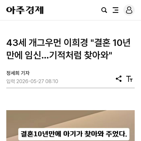
로
아
그
검
전
주
인
색
체
경
메
제
뉴
43세 개그우먼 이희경 "결혼 10년
만에 임신…기적처럼 찾아와"
정세희 기자
공
텍
입력 2026-05-27 08:10
유
스
트
크
기