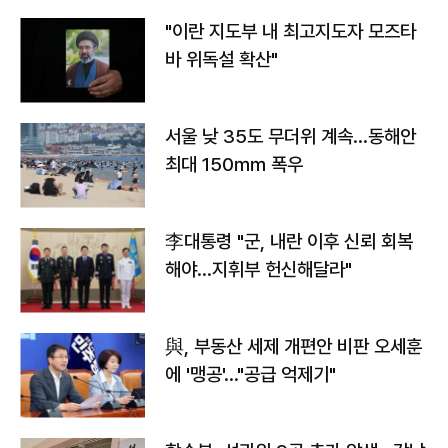
"이란 지도부 내 최고지도자 모즈타
바 위독설 확산"
서울 낮 35도 무더위 계속…동해안
최대 150㎜ 폭우
李대통령 "군, 내란 이후 신뢰 회복
해야…지휘부 헌신해달라"
與, 부동산 세제 개편안 비판 오세훈
에 '맹공'…"공급 억제기"