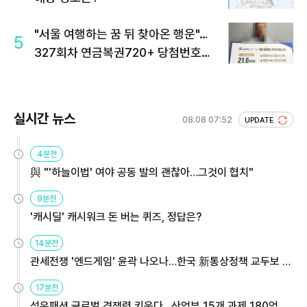
"서울 여행하는 꿈 뒤 찾아온 행운"…
5
327회차 연금복권720+ 당첨번호조
회 주목
실시간 뉴스
08.08 07:52
UPDATE
4분전
與 "'하늘이법' 여야 공동 발의 괜찮아…그것이 협치"
9분전
'캐시딜' 캐시워크 돈 버는 퀴즈, 정답은?
14분전
관세전쟁 '엔드게임' 윤곽 나오나…한국 新통상정책 교두보 활
용해야
17분전
섬유패션 글로벌 경쟁력 키운다…산업부 15개 과제 180억 지