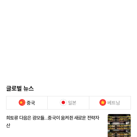
글로벌 뉴스
중국
일본
베트남
희토류 다음은 광모듈…중국이 움켜쥔 새로운 전략자
산