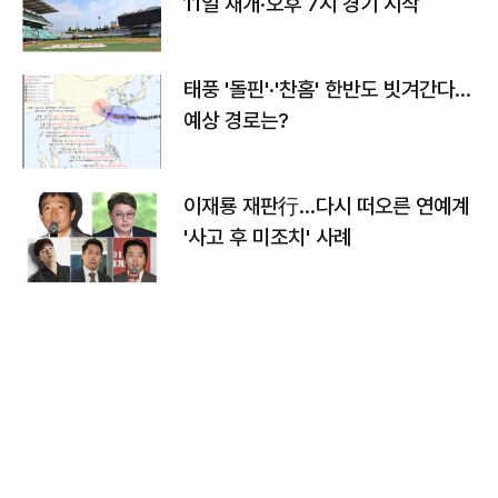
11일 재개·오후 7시 경기 시작
태풍 '돌핀'·'찬홈' 한반도 빗겨간다…
예상 경로는?
이재룡 재판行…다시 떠오른 연예계
'사고 후 미조치' 사례