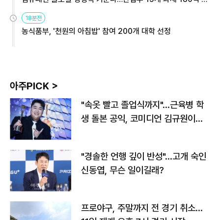
원
18분전
농식품부, '천원의 아침밥' 참여 200개 대학 선정
아주PICK >
"속옷 빨고 졸업식까지"…근육병 학
생 돌본 공익, 코미디언 김규원이었
다
"경솔한 언행 깊이 반성"…고개 숙인
신동엽, 무슨 일이길래?
프로야구, 주말까지 전 경기 취소…