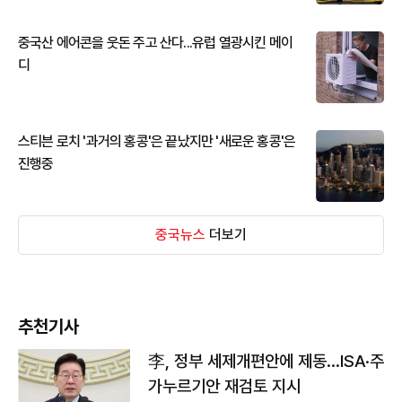
중국산 에어콘을 웃돈 주고 산다...유럽 열광시킨 메이
디
스티븐 로치 '과거의 홍콩'은 끝났지만 '새로운 홍콩'은
진행중
중국뉴스
더보기
추천기사
李, 정부 세제개편안에 제동…ISA·주
가누르기안 재검토 지시