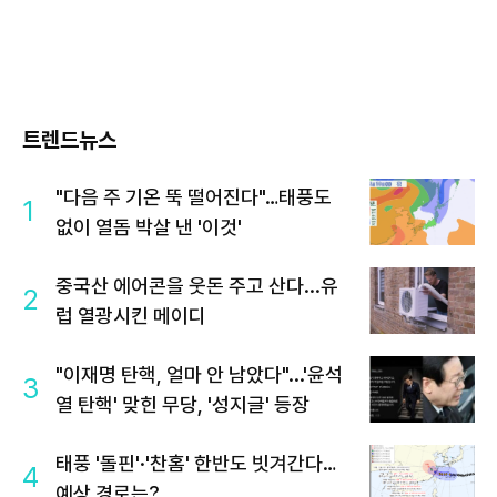
트렌드뉴스
"다음 주 기온 뚝 떨어진다"…태풍도
1
없이 열돔 박살 낸 '이것'
중국산 에어콘을 웃돈 주고 산다...유
2
럽 열광시킨 메이디
"이재명 탄핵, 얼마 안 남았다"...'윤석
3
열 탄핵' 맞힌 무당, '성지글' 등장
태풍 '돌핀'·'찬홈' 한반도 빗겨간다…
4
예상 경로는?