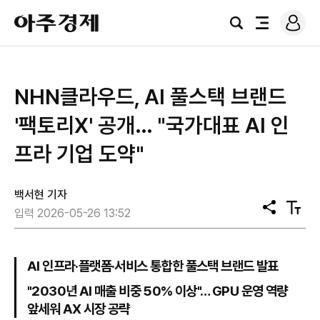
로
아
그
검
전
주
인
색
체
경
메
제
뉴
NHN클라우드, AI 풀스택 브랜드
'팩토리X' 공개… "국가대표 AI 인
프라 기업 도약"
백서현 기자
공
텍
입력 2026-05-26 13:52
유
스
트
크
기
AI 인프라·플랫폼·서비스 통합한 풀스택 브랜드 발표
"2030년 AI 매출 비중 50% 이상"… GPU 운영 역량
앞세워 AX 시장 공략