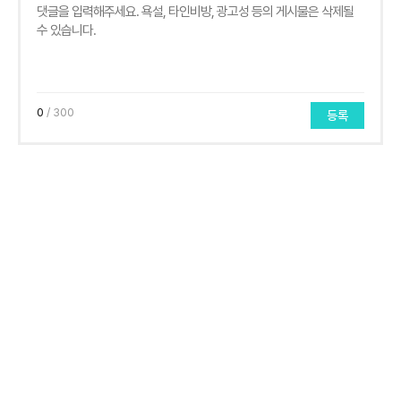
0
/ 300
등록