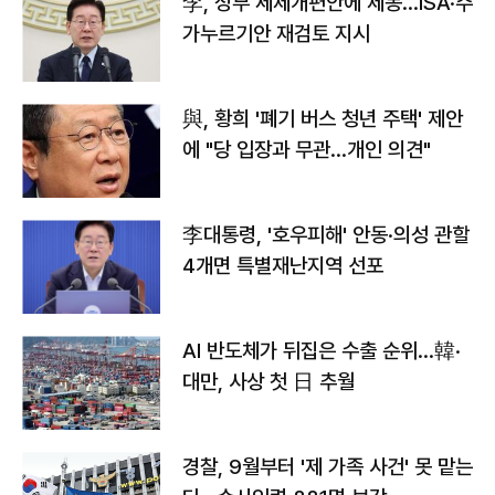
李, 정부 세제개편안에 제동…ISA·주
가누르기안 재검토 지시
與, 황희 '폐기 버스 청년 주택' 제안
에 "당 입장과 무관…개인 의견"
李대통령, '호우피해' 안동·의성 관할
4개면 특별재난지역 선포
AI 반도체가 뒤집은 수출 순위…韓·
대만, 사상 첫 日 추월
경찰, 9월부터 '제 가족 사건' 못 맡는