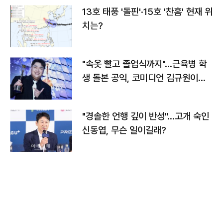
13호 태풍 '돌핀'·15호 '찬홈' 현재 위
치는?
"속옷 빨고 졸업식까지"…근육병 학
생 돌본 공익, 코미디언 김규원이었
다
"경솔한 언행 깊이 반성"…고개 숙인
신동엽, 무슨 일이길래?