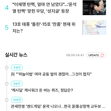
"이재명 탄핵, 얼마 안 남았다"...'윤석
4
열 탄핵' 맞힌 무당, '성지글' 등장
13호 태풍 '돌핀'·15호 '찬홈' 현재 위
5
치는?
실시간 뉴스
08.09 04:41
UPDATE
4분전
與 "'하늘이법' 여야 공동 발의 괜찮아…그것이 협치"
9분전
'캐시딜' 캐시워크 돈 버는 퀴즈, 정답은?
14분전
관세전쟁 '엔드게임' 윤곽 나오나…한국 新통상정책 교두보 활