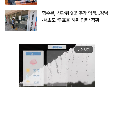
합수본, 선관위 9곳 추가 압색…강남
·서초도 '투표율 허위 입력' 정황
더보기
arrow_forward_ios
Mute