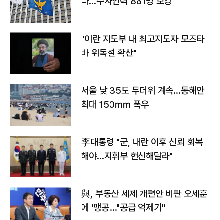
다…수사인력 881명 보강
"이란 지도부 내 최고지도자 모즈타
바 위독설 확산"
서울 낮 35도 무더위 계속…동해안
최대 150㎜ 폭우
李대통령 "군, 내란 이후 신뢰 회복
해야…지휘부 헌신해달라"
與, 부동산 세제 개편안 비판 오세훈
에 '맹공'…"공급 억제기"