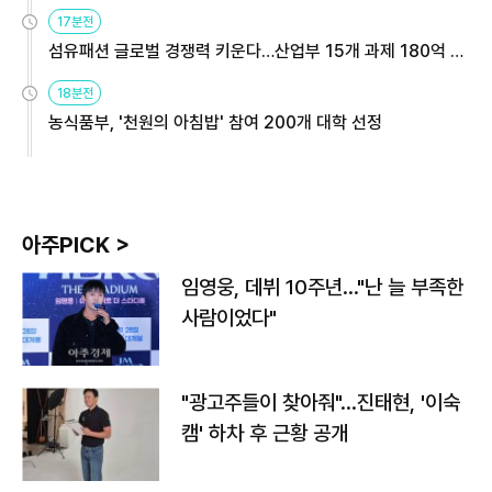
용해야
17분전
섬유패션 글로벌 경쟁력 키운다…산업부 15개 과제 180억 지
원
18분전
농식품부, '천원의 아침밥' 참여 200개 대학 선정
아주PICK >
임영웅, 데뷔 10주년…"난 늘 부족한
사람이었다"
"광고주들이 찾아줘"…진태현, '이숙
캠' 하차 후 근황 공개