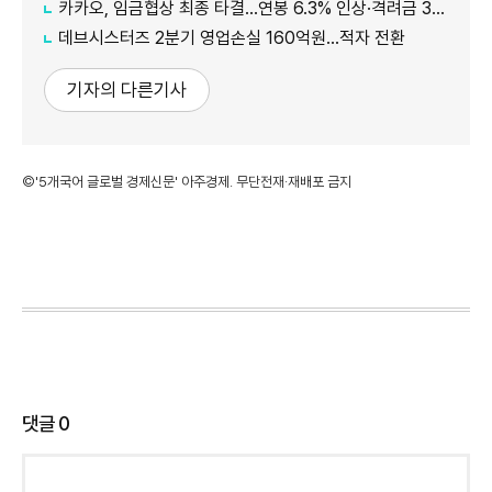
카카오, 임금협상 최종 타결…연봉 6.3% 인상·격려금 300만원
데브시스터즈 2분기 영업손실 160억원…적자 전환
기자의 다른기사
©'5개국어 글로벌 경제신문' 아주경제. 무단전재·재배포 금지
댓글
0