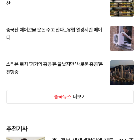
산
중국산 에어콘을 웃돈 주고 산다...유럽 열광시킨 메이
디
스티븐 로치 '과거의 홍콩'은 끝났지만 '새로운 홍콩'은
진행중
중국뉴스
더보기
추천기사