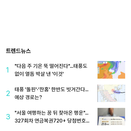
트렌드뉴스
"다음 주 기온 뚝 떨어진다"…태풍도
1
없이 열돔 박살 낸 '이것'
태풍 '돌핀'·'찬홈' 한반도 빗겨간다…
2
예상 경로는?
"서울 여행하는 꿈 뒤 찾아온 행운"…
3
327회차 연금복권720+ 당첨번호조
회 주목