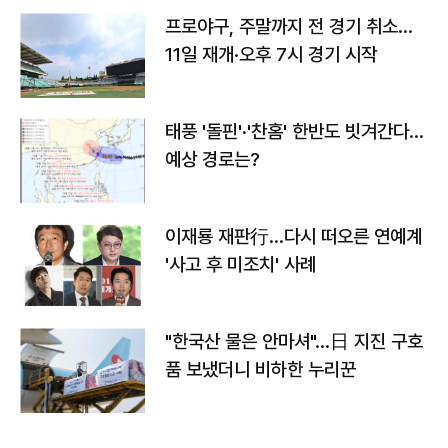
프로야구, 주말까지 전 경기 취소…
11일 재개·오후 7시 경기 시작
태풍 '돌핀'·'찬홈' 한반도 빗겨간다…
예상 경로는?
이재룡 재판行…다시 떠오른 연예계
'사고 후 미조치' 사례
"한국산 물은 안마셔"…日 지진 구호
품 보냈더니 비하한 누리꾼