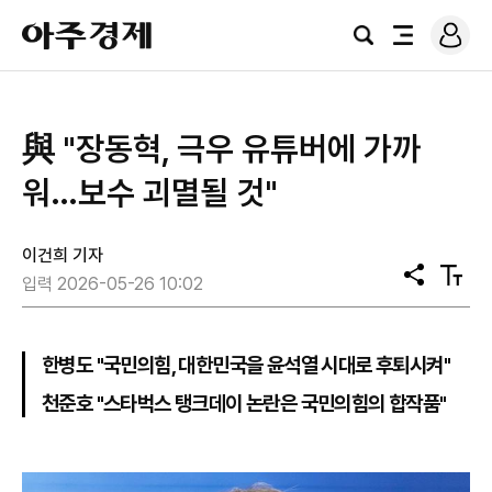
로
아
그
검
전
주
인
색
체
경
메
제
뉴
與 "장동혁, 극우 유튜버에 가까
워…보수 괴멸될 것"
이건희 기자
공
텍
입력 2026-05-26 10:02
유
스
트
크
기
한병도 "국민의힘, 대한민국을 윤석열 시대로 후퇴시켜"
천준호 "스타벅스 탱크데이 논란은 국민의힘의 합작품"