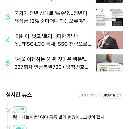
국가가 청년 상대로 '통수'?...청년미
3
래적금 12% 준다더니 "응, 오류야"
'티웨이' 벗고 '트리니티항공' 새
4
옷…"FSC·LCC 틈새, SSC 전략으로
공략"
"서울 여행하는 꿈 뒤 찾아온 행운"…
5
327회차 연금복권720+ 당첨번호조
회 주목
실시간 뉴스
08.07 11:58
UPDATE
4분전
與 "'하늘이법' 여야 공동 발의 괜찮아…그것이 협치"
9분전