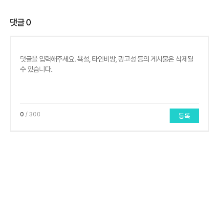
댓글
0
0
/ 300
등록