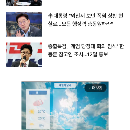
맞불
李대통령 "외신서 보던 폭염 상황 현
실로…모든 행정력 총동원하라"
종합특검, '계엄 당정대 회의 참석' 한
동훈 참고인 조사...12일 통보
더보기
arrow_forward_ios