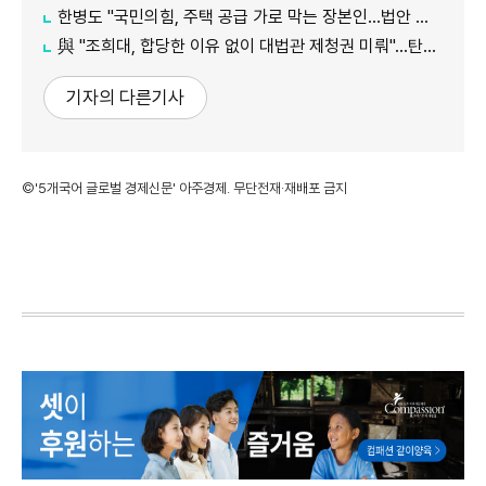
한병도 "국민의힘, 주택 공급 가로 막는 장본인…법안 처리 협조하라"
與 "조희대, 합당한 이유 없이 대법관 제청권 미뤄"…탄핵은 '신중'
기자의 다른기사
©'5개국어 글로벌 경제신문' 아주경제. 무단전재·재배포 금지