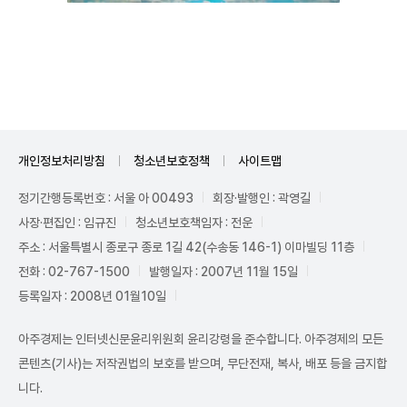
Unmute
개인정보처리방침
청소년보호정책
사이트맵
정기간행등록번호 : 서울 아 00493
회장·발행인 : 곽영길
사장·편집인 : 임규진
청소년보호책임자 : 전운
주소 : 서울특별시 종로구 종로 1길 42(수송동 146-1) 이마빌딩 11층
전화 : 02-767-1500
발행일자 : 2007년 11월 15일
등록일자 : 2008년 01월10일
아주경제는 인터넷신문윤리위원회 윤리강령을 준수합니다. 아주경제의 모든
콘텐츠(기사)는 저작권법의 보호를 받으며, 무단전재, 복사, 배포 등을 금지합
니다.