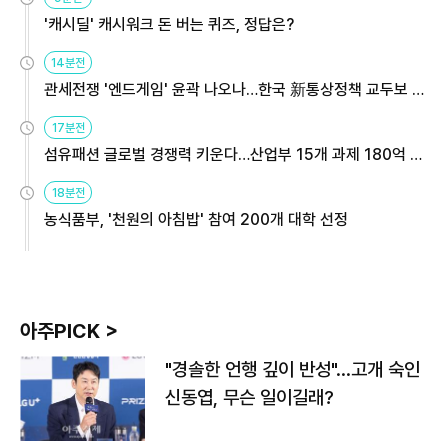
'캐시딜' 캐시워크 돈 버는 퀴즈, 정답은?
14분전
관세전쟁 '엔드게임' 윤곽 나오나…한국 新통상정책 교두보 활
용해야
17분전
섬유패션 글로벌 경쟁력 키운다…산업부 15개 과제 180억 지
원
18분전
농식품부, '천원의 아침밥' 참여 200개 대학 선정
아주PICK >
"경솔한 언행 깊이 반성"…고개 숙인
신동엽, 무슨 일이길래?