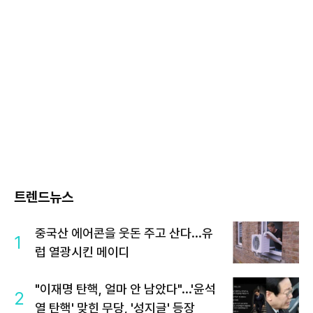
트렌드뉴스
중국산 에어콘을 웃돈 주고 산다...유
1
럽 열광시킨 메이디
"이재명 탄핵, 얼마 안 남았다"...'윤석
2
열 탄핵' 맞힌 무당, '성지글' 등장