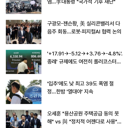
염…李대통령 "국가적 기후 재난"
구광모-젠슨황, 美 실리콘밸리서 다
음주 회동…로봇·피지컬AI 협력 논의
'+17.91→-5.12→+3.76→-4.8%'…'
종레' 규제에도 여전히 롤러코스터
타는 코스피
'입추'에도 낮 최고 39도 폭염 절
정…한밤 '열대야' 지속
오세훈 "용산공원 주택공급 동의 못
해" vs 與 "정치적 어젠다로 사용"