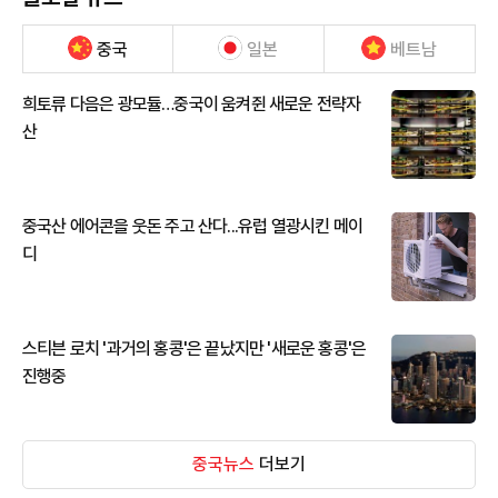
중국
일본
베트남
희토류 다음은 광모듈…중국이 움켜쥔 새로운 전략자
산
중국산 에어콘을 웃돈 주고 산다...유럽 열광시킨 메이
디
스티븐 로치 '과거의 홍콩'은 끝났지만 '새로운 홍콩'은
진행중
중국뉴스
더보기