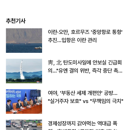
추천기사
이란·오만, 호르무즈 '중앙항로 통항'
추진…입항은 이란 관리
靑, 北 탄도미사일에 안보실 긴급회
의…"유엔 결의 위반, 즉각 중단 촉
구"
여야, '부동산 세제 개편안' 공방…
"실거주자 보호" vs "무책임의 극치"
경제성장까지 갉아먹는 역대급 폭