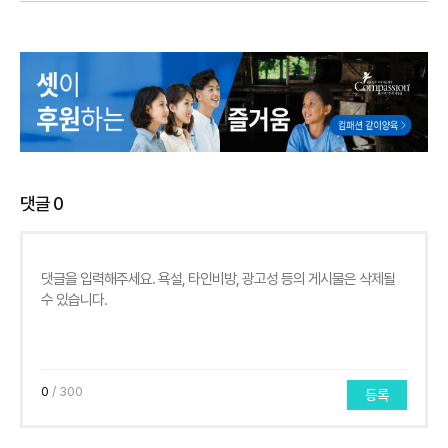
댓글
0
0
/ 300
등록