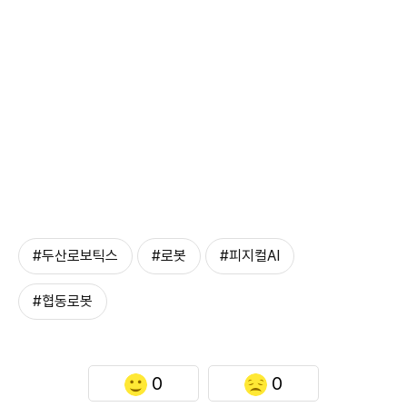
#두산로보틱스
#로봇
#피지컬AI
#협동로봇
0
0