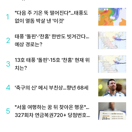
"다음 주 기온 뚝 떨어진다"…태풍도
1
없이 열돔 박살 낸 '이것'
태풍 '돌핀'·'찬홈' 한반도 빗겨간다…
2
예상 경로는?
13호 태풍 '돌핀'·15호 '찬홈' 현재 위
3
치는?
4
'축구의 신' 메시 부친상…향년 68세
"서울 여행하는 꿈 뒤 찾아온 행운"…
5
327회차 연금복권720+ 당첨번호조
회 주목