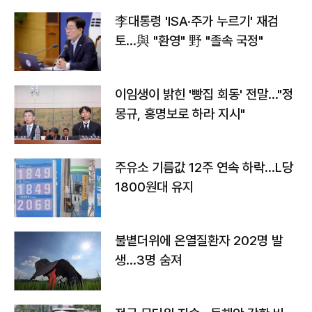
李대통령 'ISA·주가 누르기' 재검
토…與 "환영" 野 "졸속 국정"
이임생이 밝힌 '빵집 회동' 전말…"정
몽규, 홍명보로 하라 지시"
주유소 기름값 12주 연속 하락…L당
1800원대 유지
불볕더위에 온열질환자 202명 발
생…3명 숨져