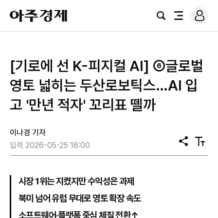
로
아
그
검
전
주
인
색
체
경
메
제
뉴
[기로에 선 K-피지컬 AI] ⑥글로벌
영토 넓히는 두산로보틱스…AI 입
고 '만년 적자' 꼬리표 뗄까
이나경 기자
공
텍
입력 2026-05-25 18:00
유
스
트
크
기
시장 1위는 지켰지만 수익성은 과제
북미 넘어 유럽 무대로 영토 확장 속도
소프트웨어·플랫폼 중심 체질 전환↑