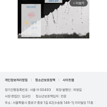
더보기
arrow_forward_ios
Unmute
개인정보처리방침
청소년보호정책
사이트맵
정기간행등록번호 : 서울 아 00493
회장·발행인 : 곽영길
사장·편집인 : 임규진
청소년보호책임자 : 전운
주소 : 서울특별시 종로구 종로 1길 42(수송동 146-1) 이마빌딩 11층