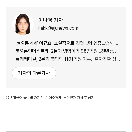
이나경 기자
nakk@ajunews.com
'코오롱 4세' 이규호, 호실적으로 경영능력 입증…승계 기반 강화
코오롱인더스트리, 2분기 영업이익 987억원...전년比 118% 증가
롯데케미칼, 2분기 영업익 1101억원 기록...흑자전환 성공
기자의 다른기사
©'5개국어 글로벌 경제신문' 아주경제. 무단전재·재배포 금지