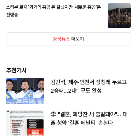
스티븐 로치 '과거의 홍콩'은 끝났지만 '새로운 홍콩'은
진행중
중국뉴스
더보기
추천기사
김민석, 제주·인천서 정청래 누르고
2승째…2대1 구도 완성
李 "결혼, 희망찬 새 출발돼야"… 대
출·청약 '결혼 페널티' 손본다