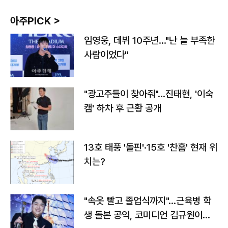
아주PICK >
임영웅, 데뷔 10주년…"난 늘 부족한
사람이었다"
"광고주들이 찾아줘"…진태현, '이숙
캠' 하차 후 근황 공개
13호 태풍 '돌핀'·15호 '찬홈' 현재 위
치는?
"속옷 빨고 졸업식까지"…근육병 학
생 돌본 공익, 코미디언 김규원이었