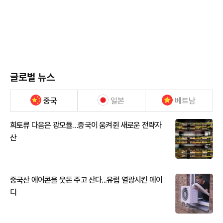
글로벌 뉴스
중국
일본
베트남
희토류 다음은 광모듈…중국이 움켜쥔 새로운 전략자
산
중국산 에어콘을 웃돈 주고 산다...유럽 열광시킨 메이
디