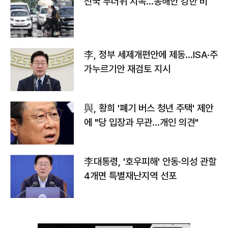
전국 무더위 지속…동해안 강한 비
李, 정부 세제개편안에 제동…ISA·주
가누르기안 재검토 지시
與, 황희 '폐기 버스 청년 주택' 제안
에 "당 입장과 무관…개인 의견"
李대통령, '호우피해' 안동·의성 관할
4개면 특별재난지역 선포