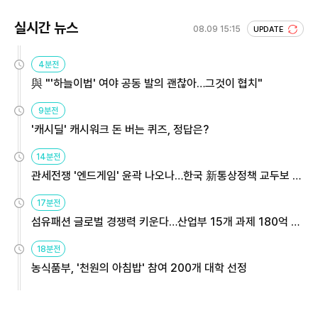
실시간 뉴스
08.09 15:15
UPDATE
4분전
與 "'하늘이법' 여야 공동 발의 괜찮아…그것이 협치"
9분전
'캐시딜' 캐시워크 돈 버는 퀴즈, 정답은?
14분전
관세전쟁 '엔드게임' 윤곽 나오나…한국 新통상정책 교두보 활
용해야
17분전
섬유패션 글로벌 경쟁력 키운다…산업부 15개 과제 180억 지
원
18분전
농식품부, '천원의 아침밥' 참여 200개 대학 선정