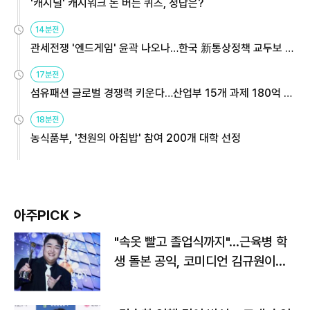
'캐시딜' 캐시워크 돈 버는 퀴즈, 정답은?
14분전
관세전쟁 '엔드게임' 윤곽 나오나…한국 新통상정책 교두보 활
용해야
17분전
섬유패션 글로벌 경쟁력 키운다…산업부 15개 과제 180억 지
원
18분전
농식품부, '천원의 아침밥' 참여 200개 대학 선정
아주PICK >
"속옷 빨고 졸업식까지"…근육병 학
생 돌본 공익, 코미디언 김규원이었
다