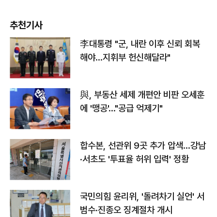
추천기사
李대통령 "군, 내란 이후 신뢰 회복
해야…지휘부 헌신해달라"
與, 부동산 세제 개편안 비판 오세훈
에 '맹공'…"공급 억제기"
합수본, 선관위 9곳 추가 압색…강남
·서초도 '투표율 허위 입력' 정황
국민의힘 윤리위, '돌려차기 실언' 서
범수·진종오 징계절차 개시