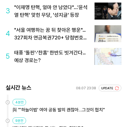
"이재명 탄핵, 얼마 안 남았다"...'윤석
3
열 탄핵' 맞힌 무당, '성지글' 등장
"서울 여행하는 꿈 뒤 찾아온 행운"…
4
327회차 연금복권720+ 당첨번호조
회 주목
태풍 '돌핀'·'찬홈' 한반도 빗겨간다…
5
예상 경로는?
실시간 뉴스
08.07 23:38
UPDATE
4분전
與 "'하늘이법' 여야 공동 발의 괜찮아…그것이 협치"
9분전