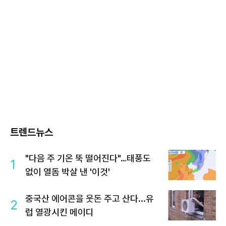
트렌드뉴스
"다음 주 기온 뚝 떨어진다"…태풍도
1
없이 열돔 박살 낸 '이것'
중국산 에어콘을 웃돈 주고 산다...유
2
럽 열광시킨 메이디