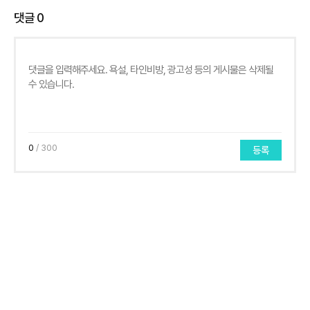
댓글
0
0
/ 300
등록