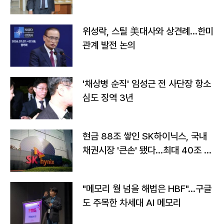
위성락, 스틸 美대사와 상견례…한미
관계 발전 논의
'채상병 순직' 임성근 전 사단장 항소
심도 징역 3년
현금 88조 쌓인 SK하이닉스, 국내
채권시장 '큰손' 됐다…최대 40조 투
자
"메모리 월 넘을 해법은 HBF"…구글
도 주목한 차세대 AI 메모리