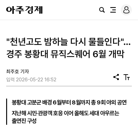
로
아
그
검
전
주
인
색
체
경
메
제
뉴
"천년고도 밤하늘 다시 물들인다"…
경주 봉황대 뮤직스퀘어 6월 개막
최주호 기자
공
텍
입력 2026-05-22 16:52
유
스
트
크
기
봉황대 고분군 배경 6월부터 8월까지 총 9회 야외 공연
지난해 시민·관광객 호응 이어 올해도 세대 아우르는
출연진 구성