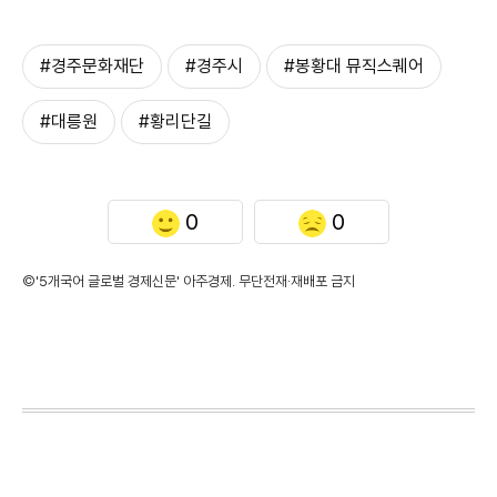
#경주문화재단
#경주시
#봉황대 뮤직스퀘어
#대릉원
#황리단길
0
0
©'5개국어 글로벌 경제신문' 아주경제. 무단전재·재배포 금지