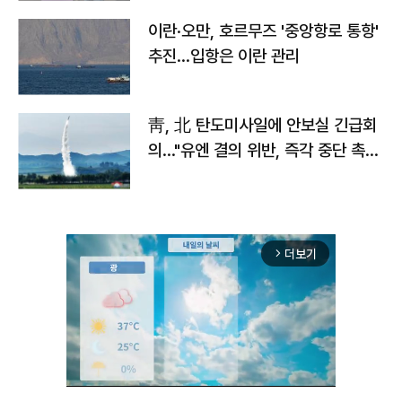
이란·오만, 호르무즈 '중앙항로 통항'
추진…입항은 이란 관리
靑, 北 탄도미사일에 안보실 긴급회
의…"유엔 결의 위반, 즉각 중단 촉
구"
더보기
arrow_forward_ios