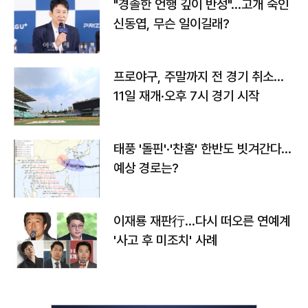
"경솔한 언행 깊이 반성"…고개 숙인
신동엽, 무슨 일이길래?
프로야구, 주말까지 전 경기 취소…
11일 재개·오후 7시 경기 시작
태풍 '돌핀'·'찬홈' 한반도 빗겨간다…
예상 경로는?
이재룡 재판行…다시 떠오른 연예계
'사고 후 미조치' 사례