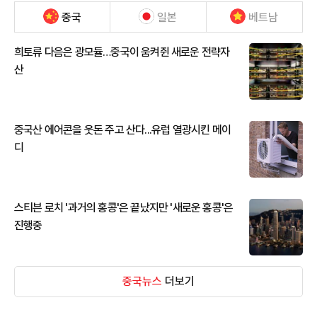
중국
일본
베트남
희토류 다음은 광모듈…중국이 움켜쥔 새로운 전략자
산
중국산 에어콘을 웃돈 주고 산다...유럽 열광시킨 메이
디
스티븐 로치 '과거의 홍콩'은 끝났지만 '새로운 홍콩'은
진행중
중국뉴스
더보기