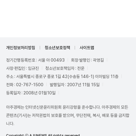
Unmute
개인정보처리방침
청소년보호정책
사이트맵
정기간행등록번호 : 서울 아 00493
회장·발행인 : 곽영길
사장·편집인 : 임규진
청소년보호책임자 : 전운
주소 : 서울특별시 종로구 종로 1길 42(수송동 146-1) 이마빌딩 11층
전화 : 02-767-1500
발행일자 : 2007년 11월 15일
등록일자 : 2008년 01월10일
아주경제는 인터넷신문윤리위원회 윤리강령을 준수합니다. 아주경제의 모든
콘텐츠(기사)는 저작권법의 보호를 받으며, 무단전재, 복사, 배포 등을 금지합
니다.
Copyright ⓒ AJUNEWS All rights reserved.