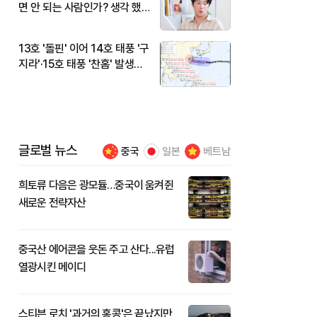
면 안 되는 사람인가? 생각 했
다"
13호 '돌핀' 이어 14호 태풍 '구
지라'·15호 태풍 '찬홈' 발생…
현재 위치와 이동경로는?
글로벌 뉴스
중국
일본
베트남
희토류 다음은 광모듈…중국이 움켜쥔
새로운 전략자산
중국산 에어콘을 웃돈 주고 산다...유럽
열광시킨 메이디
스티븐 로치 '과거의 홍콩'은 끝났지만