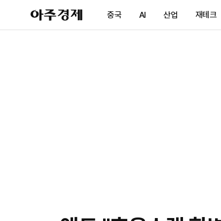
아
중국
AI
산업
재테크
주
경
제