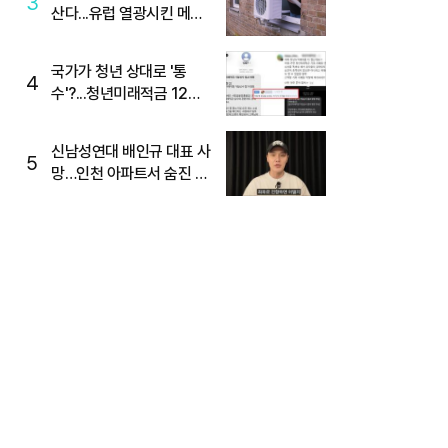
3
산다...유럽 열광시킨 메이
디
국가가 청년 상대로 '통
4
수'?...청년미래적금 12%
준다더니 "응, 오류야"
신남성연대 배인규 대표 사
5
망…인천 아파트서 숨진 채
발견