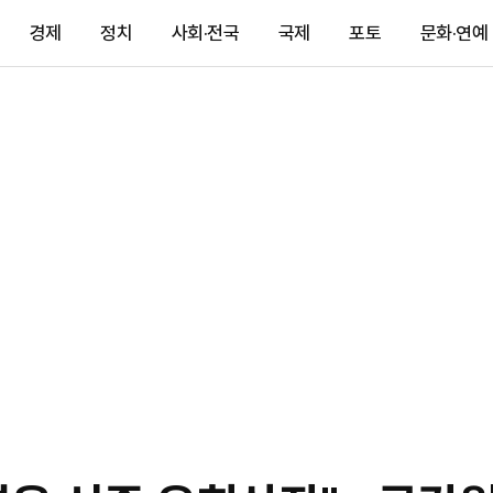
경제
정치
사회·전국
국제
포토
문화·연예