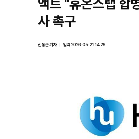
액트 "휴온스랩 합
사 촉구
신동근 기자
입력 2026-05-21 14:26