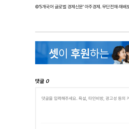
©'5개국어 글로벌 경제신문' 아주경제. 무단전재·재배
댓글
0