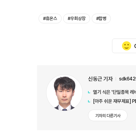
#휴온스
#우회상장
#합병
신동근 기자
sdk642
열기 식은 '단일종목 레
[아주 쉬운 재무제표] 
기자의 다른기사