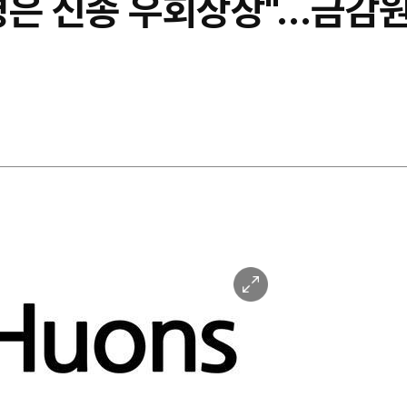
병은 신종 우회상장"…금감원
이
미
지
확
대