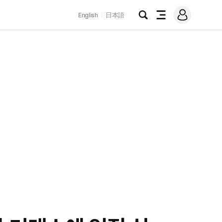
로
English
日本語
그
검
전
인
색
체
메
뉴