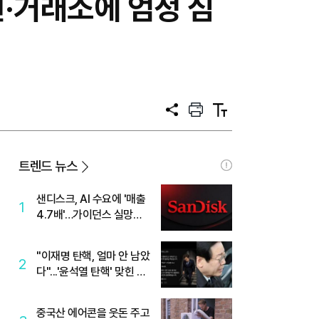
·거래소에 엄정 심
공
프
텍
유
린
스
트
트
크
기
트렌드 뉴스
샌디스크, AI 수요에 '매출
1
4.7배'…가이던스 실망에
'주가는 하락'
"이재명 탄핵, 얼마 안 남았
2
다"...'윤석열 탄핵' 맞힌 무
당, '성지글' 등장
중국산 에어콘을 웃돈 주고