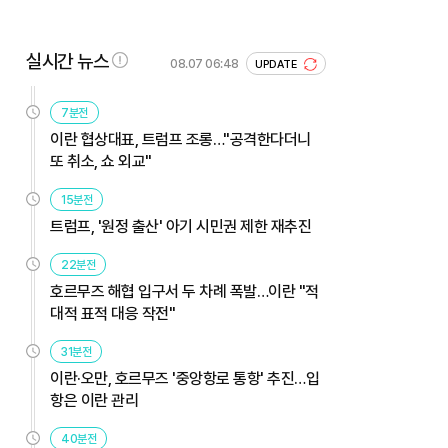
실시간 뉴스
08.07 06:48
UPDATE
7분전
이란 협상대표, 트럼프 조롱…"공격한다더니
또 취소, 쇼 외교"
15분전
트럼프, '원정 출산' 아기 시민권 제한 재추진
22분전
호르무즈 해협 입구서 두 차례 폭발…이란 "적
대적 표적 대응 작전"
31분전
이란·오만, 호르무즈 '중앙항로 통항' 추진…입
항은 이란 관리
40분전