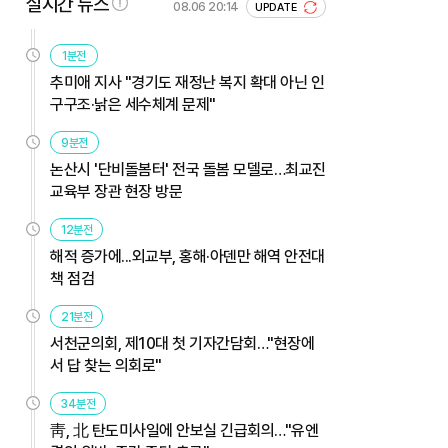
실시간 뉴스
08.06 20:14
UPDATE
1분전
추미애 지사 "경기도 재정난 복지 확대 아닌 인
구구조·낡은 세수체계 문제"
9분전
논산시 '단비돌봄터' 전국 돌봄 모델로…최교진
교육부 장관 현장 방문
12분전
해적 증가에...외교부, 홍해·아덴만 해역 안전대
책 점검
21분전
서천군의회, 제10대 첫 기자간담회…"현장에
서 답 찾는 의회로"
34분전
靑, 北 탄도미사일에 안보실 긴급회의…"유엔