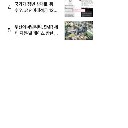
국가가 청년 상대로 '통
4
수'?...청년미래적금 12%
준다더니 "응, 오류야"
두산에너빌리티, SMR 세
5
제 지원·빌 게이츠 방한 기
대에 5%대 강세