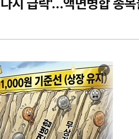
다시 급락'…액면병합 종목들
이
미
지
확
대