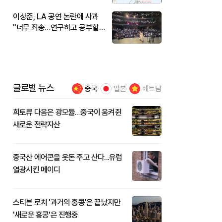
이상준, LA 공연 논란에 사과
"너무 죄송…연구하고 공부할
것"
글로벌 뉴스
중국
일본
베트남
희토류 다음은 광모듈…중국이 움켜쥔
새로운 전략자산
중국산 에어콘을 웃돈 주고 산다...유럽
열광시킨 메이디
스티븐 로치 '과거의 홍콩'은 끝났지만
'새로운 홍콩'은 진행중