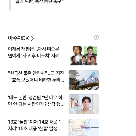
결의 위반, 즉각 중단 촉구"
아주PICK
이재룡 재판行…다시 떠오른
연예계 '사고 후 미조치' 사례
"한국산 물은 안마셔"…日 지진
구호품 보냈더니 비하한 누리
꾼
'태도 논란' 정준원 "난 배우 하
면 안 되는 사람인가? 생각 했
다"
13호 '돌핀' 이어 14호 태풍 '구
지라'·15호 태풍 '찬홈' 발생…
현재 위치와 이동경로는?