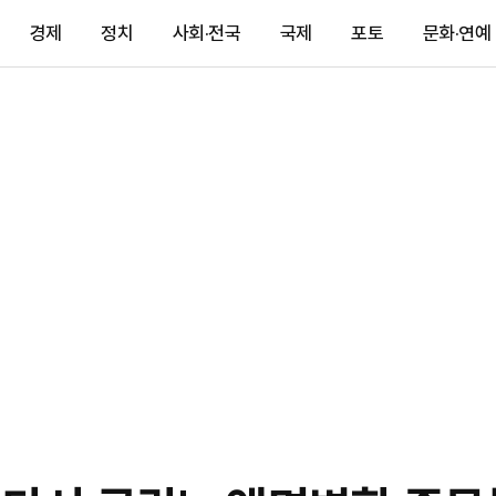
경제
정치
사회·전국
국제
포토
문화·연예