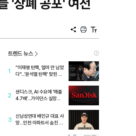
 '상폐 공포' 여전
공
프
텍
유
린
스
트
트
크
기
트렌드 뉴스
"이재명 탄핵, 얼마 안 남았
1
다"...'윤석열 탄핵' 맞힌 무
당, '성지글' 등장
샌디스크, AI 수요에 '매출
2
4.7배'…가이던스 실망에
'주가는 하락'
신남성연대 배인규 대표 사
3
망…인천 아파트서 숨진 채
발견