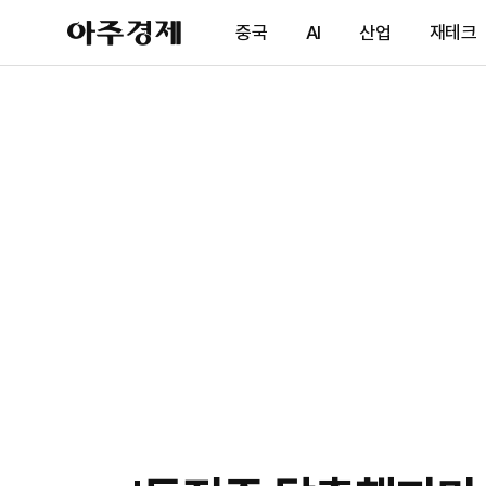
아
중국
AI
산업
재테크
주
경
제