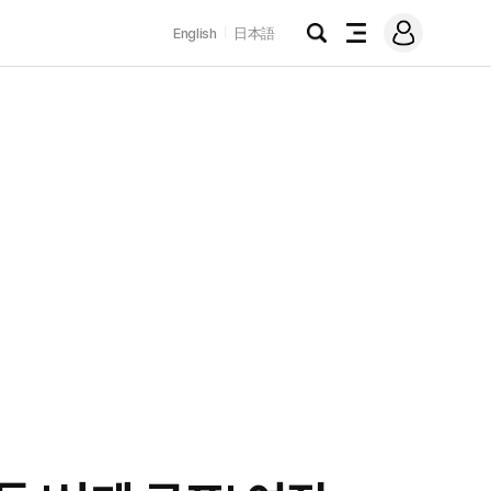
로
English
日本語
그
검
전
인
색
체
메
뉴