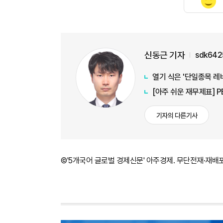
신동근 기자
sdk642
열기 식은 '단일종목 레
[아주 쉬운 재무제표] 
기자의 다른기사
©'5개국어 글로벌 경제신문' 아주경제. 무단전재·재배