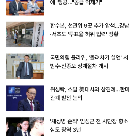
에 '맹공'…"공급 억제기"
합수본, 선관위 9곳 추가 압색…강남
·서초도 '투표율 허위 입력' 정황
국민의힘 윤리위, '돌려차기 실언' 서
범수·진종오 징계절차 개시
위성락, 스틸 美대사와 상견례…한미
관계 발전 논의
'채상병 순직' 임성근 전 사단장 항소
심도 징역 3년