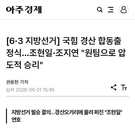
로
아
그
검
전
주
인
색
체
경
메
제
뉴
[6·3 지방선거] 국힘 경산 합동출
정식…조현일·조지연 "원팀으로 압
도적 승리"
권용현 기자
공
텍
입력 2026-05-21 15:45
유
스
트
크
기
지방선거 필승 결의…경산오거리에 울려 퍼진 "조현일"
연호