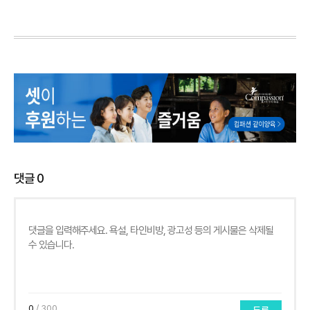
댓글
0
0
/ 300