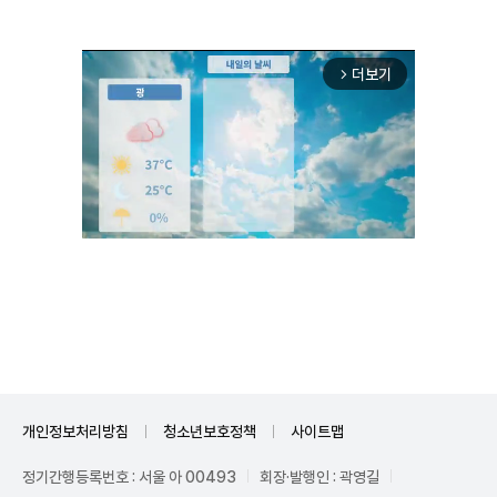
더보기
arrow_forward_ios
Unmute
개인정보처리방침
청소년보호정책
사이트맵
정기간행등록번호 : 서울 아 00493
회장·발행인 : 곽영길