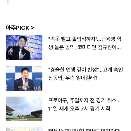
아주PICK >
"속옷 빨고 졸업식까지"…근육병 학
생 돌본 공익, 코미디언 김규원이었
다
"경솔한 언행 깊이 반성"…고개 숙인
신동엽, 무슨 일이길래?
프로야구, 주말까지 전 경기 취소…
11일 재개·오후 7시 경기 시작