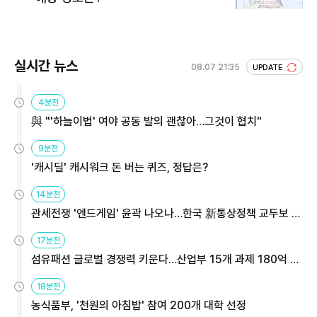
실시간 뉴스
08.07 21:35
UPDATE
4분전
與 "'하늘이법' 여야 공동 발의 괜찮아…그것이 협치"
9분전
'캐시딜' 캐시워크 돈 버는 퀴즈, 정답은?
14분전
관세전쟁 '엔드게임' 윤곽 나오나…한국 新통상정책 교두보 활
용해야
17분전
섬유패션 글로벌 경쟁력 키운다…산업부 15개 과제 180억 지
원
18분전
농식품부, '천원의 아침밥' 참여 200개 대학 선정