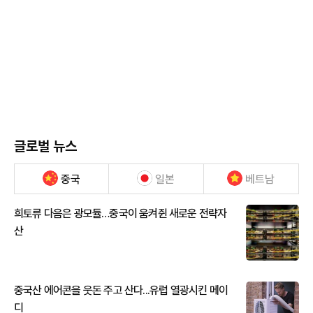
글로벌 뉴스
중국
일본
베트남
희토류 다음은 광모듈…중국이 움켜쥔 새로운 전략자
산
중국산 에어콘을 웃돈 주고 산다...유럽 열광시킨 메이
디