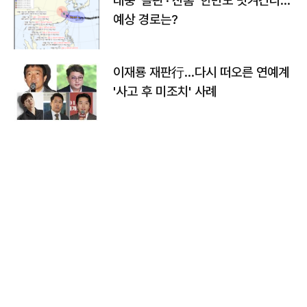
태풍 '돌핀'·'찬홈' 한반도 빗겨간다…
예상 경로는?
이재룡 재판行…다시 떠오른 연예계
'사고 후 미조치' 사례