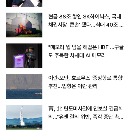
현금 88조 쌓인 SK하이닉스, 국내
채권시장 '큰손' 됐다…최대 40조 투
자
"메모리 월 넘을 해법은 HBF"…구글
도 주목한 차세대 AI 메모리
이란·오만, 호르무즈 '중앙항로 통항'
추진…입항은 이란 관리
靑, 北 탄도미사일에 안보실 긴급회
의…"유엔 결의 위반, 즉각 중단 촉
구"