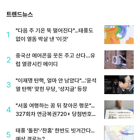
트렌드뉴스
"다음 주 기온 뚝 떨어진다"…태풍도
1
없이 열돔 박살 낸 '이것'
중국산 에어콘을 웃돈 주고 산다...유
2
럽 열광시킨 메이디
"이재명 탄핵, 얼마 안 남았다"...'윤석
3
열 탄핵' 맞힌 무당, '성지글' 등장
"서울 여행하는 꿈 뒤 찾아온 행운"…
4
327회차 연금복권720+ 당첨번호조
회 주목
태풍 '돌핀'·'찬홈' 한반도 빗겨간다…
5
예상 경로는?