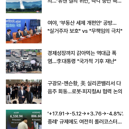
의…"유엔 결의 위반, 즉각 중단 촉
구"
여야, '부동산 세제 개편안' 공방…
"실거주자 보호" vs "무책임의 극치"
경제성장까지 갉아먹는 역대급 폭
염…李대통령 "국가적 기후 재난"
구광모-젠슨황, 美 실리콘밸리서 다
음주 회동…로봇·피지컬AI 협력 논의
'+17.91→-5.12→+3.76→-4.8%'…'
종레' 규제에도 여전히 롤러코스터