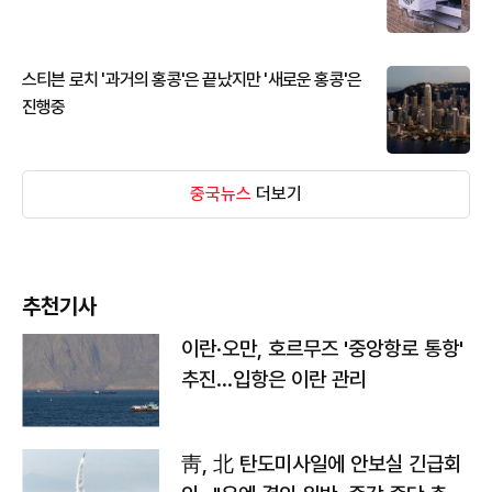
스티븐 로치 '과거의 홍콩'은 끝났지만 '새로운 홍콩'은
진행중
중국뉴스
더보기
추천기사
이란·오만, 호르무즈 '중앙항로 통항'
추진…입항은 이란 관리
靑, 北 탄도미사일에 안보실 긴급회