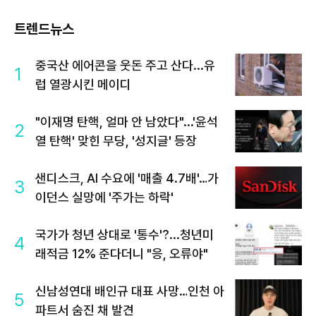
트렌드뉴스
중국산 에어콘을 웃돈 주고 산다...유
1
럽 열광시킨 메이디
"이재명 탄핵, 얼마 안 남았다"...'윤석
2
열 탄핵' 맞힌 무당, '성지글' 등장
샌디스크, AI 수요에 '매출 4.7배'…가
3
이던스 실망에 '주가는 하락'
국가가 청년 상대로 '통수'?...청년미
4
래적금 12% 준다더니 "응, 오류야"
신남성연대 배인규 대표 사망…인천 아
5
파트서 숨진 채 발견