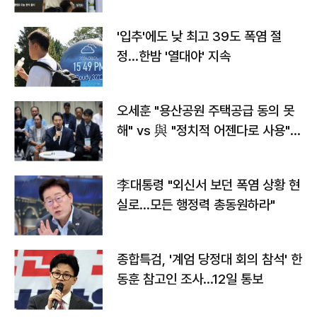
타는 코스피
'입추'에도 낮 최고 39도 폭염 절
정…한밤 '열대야' 지속
오세훈 "용산공원 주택공급 동의 못
해" vs 與 "정치적 어젠다로 사용"
맞불
李대통령 "외신서 보던 폭염 상황 현
실로…모든 행정력 총동원하라"
종합특검, '계엄 당정대 회의 참석' 한
동훈 참고인 조사...12일 통보