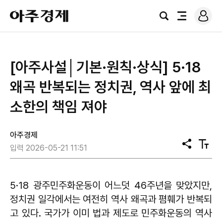
로
아
그
검
전
주
인
색
체
경
메
제
뉴
[아주사설│기본·원칙·상식] 5·18
왜곡 반복되는 정치권, 역사 앞에 최
소한의 책임 져야
아주경제
공
텍
입력 2026-05-21 11:51
유
스
트
크
기
5·18 광주민주화운동이 어느덧 46주년을 맞았지만,
정치권 일각에서는 여전히 역사 왜곡과 폄훼가 반복되
고 있다. 국가가 이미 법과 제도로 민주화운동의 역사