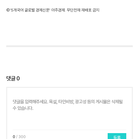
©'5개국어 글로벌 경제신문' 아주경제. 무단전재·재배포 금지
댓글
0
0
/ 300
등록