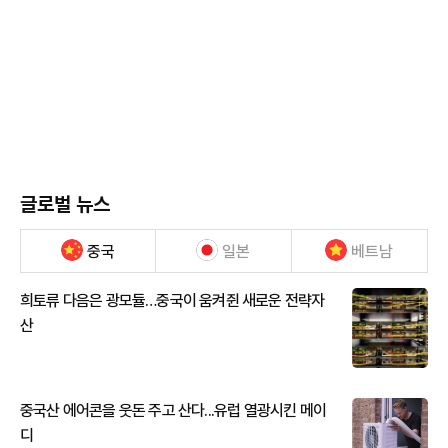
글로벌 뉴스
중국
일본
베트남
희토류 다음은 광모듈…중국이 움켜쥔 새로운 전략자
산
중국산 에어콘을 웃돈 주고 산다...유럽 열광시킨 메이
디