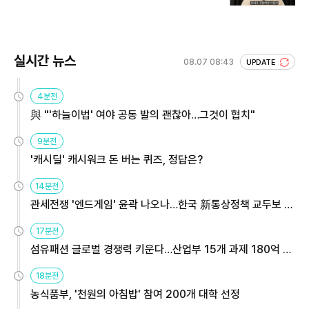
실시간 뉴스
08.07 08:43
UPDATE
4분전
與 "'하늘이법' 여야 공동 발의 괜찮아…그것이 협치"
9분전
'캐시딜' 캐시워크 돈 버는 퀴즈, 정답은?
14분전
관세전쟁 '엔드게임' 윤곽 나오나…한국 新통상정책 교두보 활
용해야
17분전
섬유패션 글로벌 경쟁력 키운다…산업부 15개 과제 180억 지
원
18분전
농식품부, '천원의 아침밥' 참여 200개 대학 선정