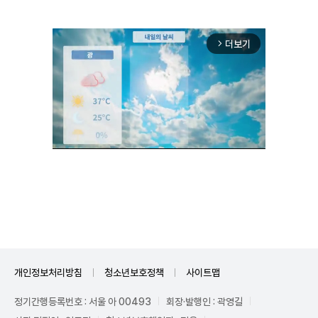
더보기
arrow_forward_ios
Unmute
개인정보처리방침
청소년보호정책
사이트맵
정기간행등록번호 : 서울 아 00493
회장·발행인 : 곽영길