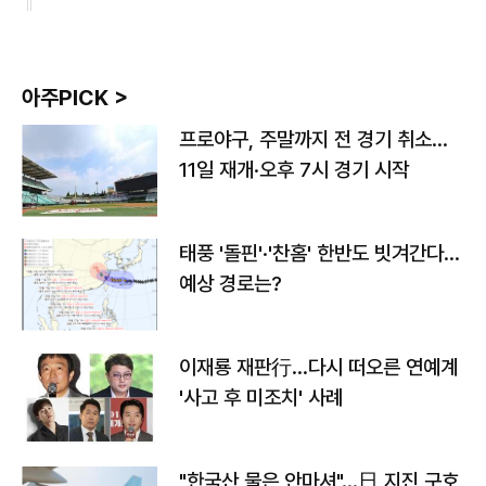
아주PICK >
프로야구, 주말까지 전 경기 취소…
11일 재개·오후 7시 경기 시작
태풍 '돌핀'·'찬홈' 한반도 빗겨간다…
예상 경로는?
이재룡 재판行…다시 떠오른 연예계
'사고 후 미조치' 사례
"한국산 물은 안마셔"…日 지진 구호