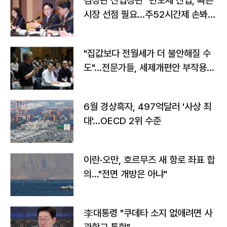
김정관 산업장관 "반도체 산업, 빠른
시장 선점 필요…주52시간제 손봐
야"
"집값보다 전월세가 더 불안해질 수
도"…전문가들, 세제개편안 부작용
우려
6월 경상흑자, 497억달러 '사상 최
대'…OECD 2위 수준
이란·오만, 호르무즈 새 항로 좌표 합
의…"전면 개방은 아냐"
李대통령 "쿠데타 소지 없애려면 사