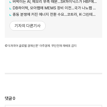
버벅이는 AI, 메모리 부족 때문…SK하이닉스가 HBF에 집중하는 이유
DB하이텍, 모아팹에 MEMS 장비 이전…국가 나노팹 공정 지원
중동 분쟁에 커진 에너지 전환 수요…코트라, K-그린테크 수출길 넓힌다
기자의 다른기사
©'5개국어 글로벌 경제신문' 아주경제. 무단전재·재배포 금지
댓글
0