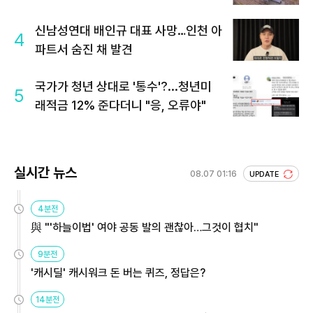
신남성연대 배인규 대표 사망…인천 아
4
파트서 숨진 채 발견
국가가 청년 상대로 '통수'?...청년미
5
래적금 12% 준다더니 "응, 오류야"
실시간 뉴스
08.07 01:16
UPDATE
4분전
與 "'하늘이법' 여야 공동 발의 괜찮아…그것이 협치"
9분전
'캐시딜' 캐시워크 돈 버는 퀴즈, 정답은?
14분전