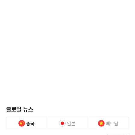
글로벌 뉴스
중국
일본
베트남