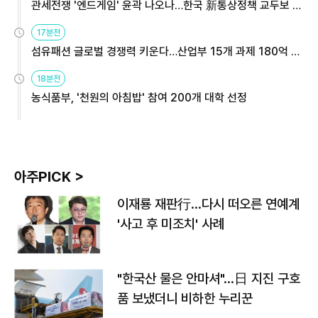
관세전쟁 '엔드게임' 윤곽 나오나…한국 新통상정책 교두보 활
용해야
17분전
섬유패션 글로벌 경쟁력 키운다…산업부 15개 과제 180억 지
원
18분전
농식품부, '천원의 아침밥' 참여 200개 대학 선정
아주PICK >
이재룡 재판行…다시 떠오른 연예계
'사고 후 미조치' 사례
"한국산 물은 안마셔"…日 지진 구호
품 보냈더니 비하한 누리꾼