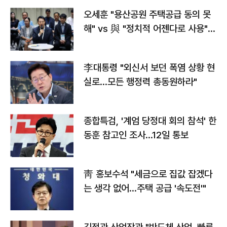
오세훈 "용산공원 주택공급 동의 못
해" vs 與 "정치적 어젠다로 사용"
맞불
李대통령 "외신서 보던 폭염 상황 현
실로…모든 행정력 총동원하라"
종합특검, '계엄 당정대 회의 참석' 한
동훈 참고인 조사...12일 통보
靑 홍보수석 "세금으로 집값 잡겠다
는 생각 없어…주택 공급 '속도전'"