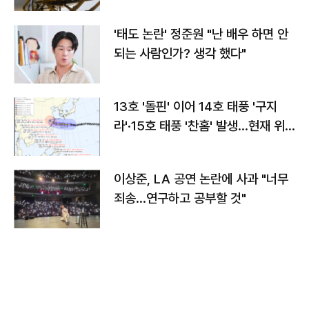
'태도 논란' 정준원 "난 배우 하면 안
되는 사람인가? 생각 했다"
13호 '돌핀' 이어 14호 태풍 '구지
라'·15호 태풍 '찬홈' 발생…현재 위
치와 이동경로는?
이상준, LA 공연 논란에 사과 "너무
죄송…연구하고 공부할 것"