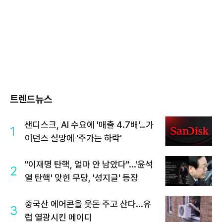
트렌드뉴스
샌디스크, AI 수요에 '매출 4.7배'…가
1
이던스 실망에 '주가는 하락'
"이재명 탄핵, 얼마 안 남았다"...'윤석
2
열 탄핵' 맞힌 무당, '성지글' 등장
중국산 에어콘을 웃돈 주고 산다...유
3
럽 열광시킨 메이디