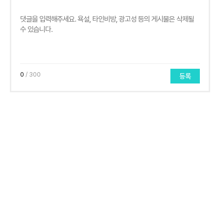
0
/ 300
등록