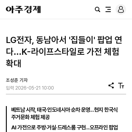
로
아
그
검
전
주
인
색
체
경
메
제
뉴
LG전자, 동남아서 '집들이' 팝업 연
다...K-라이프스타일로 가전 체험
확대
조성준 기자
공
텍
입력 2026-05-21 10:00
유
스
트
크
기
베트남 시작, 태국·인도네시아 순차 운영...현지 한국식
주거문화 체험 제공
AI 가전으로 주방·거실·드레스룸 구현...오프라인 팝업