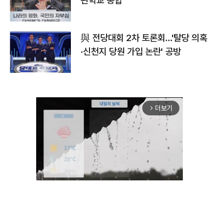
관학교 통합"
與 전당대회 2차 토론회…'탈당 의혹
·신천지 당원 가입 논란' 공방
더보기
arrow_forward_ios
Mute