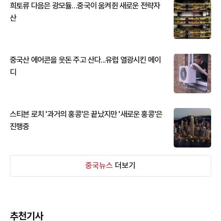
희토류 다음은 광모듈…중국이 움켜쥔 새로운 전략자
산
중국산 에어콘을 웃돈 주고 산다...유럽 열광시킨 메이
디
스티븐 로치 '과거의 홍콩'은 끝났지만 '새로운 홍콩'은
진행중
중국뉴스
더보기
추천기사