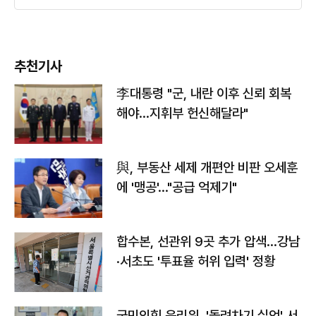
추천기사
李대통령 "군, 내란 이후 신뢰 회복
해야…지휘부 헌신해달라"
與, 부동산 세제 개편안 비판 오세훈
에 '맹공'…"공급 억제기"
합수본, 선관위 9곳 추가 압색…강남
·서초도 '투표율 허위 입력' 정황
국민의힘 윤리위, '돌려차기 실언' 서