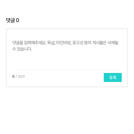
댓글
0
0
/ 300
등록