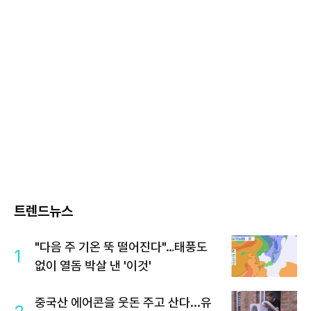
트렌드뉴스
"다음 주 기온 뚝 떨어진다"…태풍도
1
없이 열돔 박살 낸 '이것'
중국산 에어콘을 웃돈 주고 산다...유