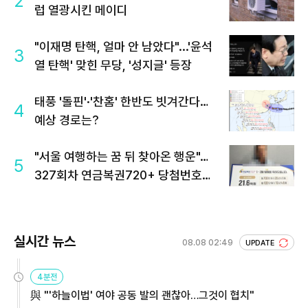
2
럽 열광시킨 메이디
"이재명 탄핵, 얼마 안 남았다"...'윤석
3
열 탄핵' 맞힌 무당, '성지글' 등장
태풍 '돌핀'·'찬홈' 한반도 빗겨간다…
4
예상 경로는?
"서울 여행하는 꿈 뒤 찾아온 행운"…
5
327회차 연금복권720+ 당첨번호조
회 주목
실시간 뉴스
08.08 02:49
UPDATE
4분전
與 "'하늘이법' 여야 공동 발의 괜찮아…그것이 협치"