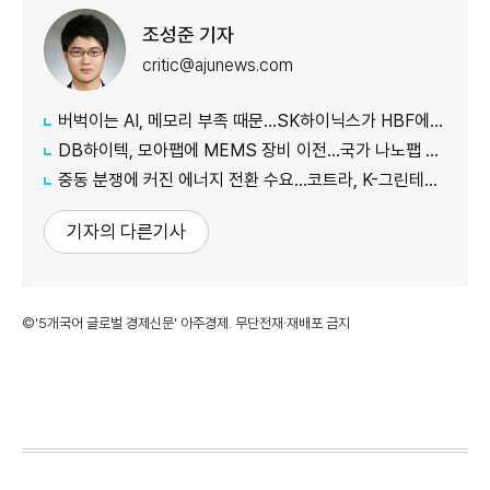
조성준 기자
critic@ajunews.com
버벅이는 AI, 메모리 부족 때문…SK하이닉스가 HBF에 집중하는 이유
DB하이텍, 모아팹에 MEMS 장비 이전…국가 나노팹 공정 지원
중동 분쟁에 커진 에너지 전환 수요…코트라, K-그린테크 수출길 넓힌다
기자의 다른기사
©'5개국어 글로벌 경제신문' 아주경제. 무단전재·재배포 금지