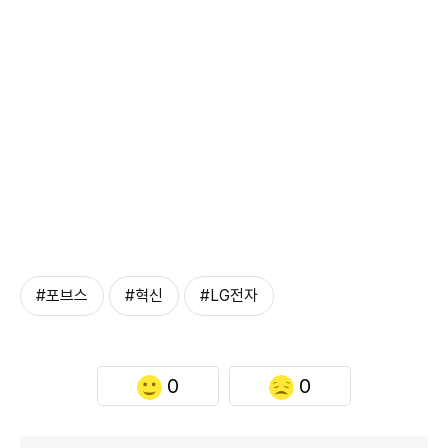
#포브스
#혁신
#LG전자
0
0