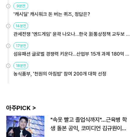
9분전
'캐시딜' 캐시워크 돈 버는 퀴즈, 정답은?
14분전
관세전쟁 '엔드게임' 윤곽 나오나…한국 新통상정책 교두보 활
용해야
17분전
섬유패션 글로벌 경쟁력 키운다…산업부 15개 과제 180억 지
원
18분전
농식품부, '천원의 아침밥' 참여 200개 대학 선정
아주PICK >
"속옷 빨고 졸업식까지"…근육병 학
생 돌본 공익, 코미디언 김규원이었
다