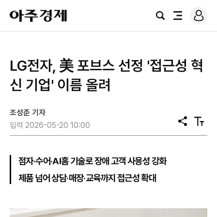
로
아
그
검
전
주
인
색
체
경
메
제
뉴
LG전자, 美 포브스 선정 '접근성 혁
신 기업' 이름 올려
조성준 기자
공
텍
입력 2026-05-20 10:00
유
스
트
크
기
점자·수어·AI홈 기술로 장애 고객 사용성 강화
제품 넘어 상담·매장·교육까지 접근성 확대