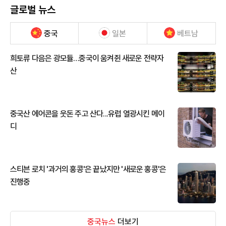
글로벌 뉴스
중국
일본
베트남
희토류 다음은 광모듈…중국이 움켜쥔 새로운 전략자
산
중국산 에어콘을 웃돈 주고 산다...유럽 열광시킨 메이
디
스티븐 로치 '과거의 홍콩'은 끝났지만 '새로운 홍콩'은
진행중
중국뉴스
더보기