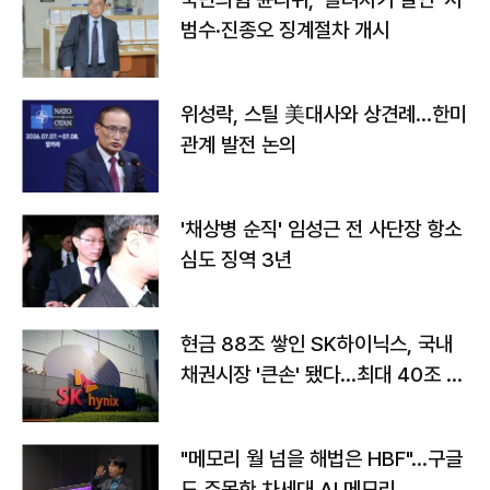
범수·진종오 징계절차 개시
위성락, 스틸 美대사와 상견례…한미
관계 발전 논의
'채상병 순직' 임성근 전 사단장 항소
심도 징역 3년
현금 88조 쌓인 SK하이닉스, 국내
채권시장 '큰손' 됐다…최대 40조 투
자
"메모리 월 넘을 해법은 HBF"…구글
도 주목한 차세대 AI 메모리