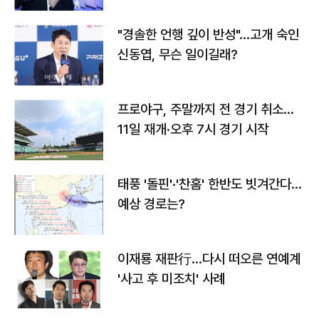
"경솔한 언행 깊이 반성"…고개 숙인
신동엽, 무슨 일이길래?
프로야구, 주말까지 전 경기 취소…
11일 재개·오후 7시 경기 시작
태풍 '돌핀'·'찬홈' 한반도 빗겨간다…
예상 경로는?
이재룡 재판行…다시 떠오른 연예계
'사고 후 미조치' 사례