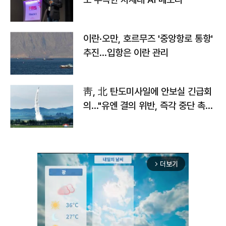
이란·오만, 호르무즈 '중앙항로 통항'
추진…입항은 이란 관리
靑, 北 탄도미사일에 안보실 긴급회
의…"유엔 결의 위반, 즉각 중단 촉
구"
더보기
arrow_forward_ios