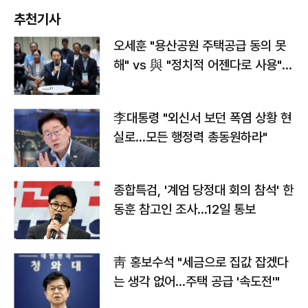
추천기사
오세훈 "용산공원 주택공급 동의 못
해" vs 與 "정치적 어젠다로 사용"
맞불
李대통령 "외신서 보던 폭염 상황 현
실로…모든 행정력 총동원하라"
종합특검, '계엄 당정대 회의 참석' 한
동훈 참고인 조사...12일 통보
靑 홍보수석 "세금으로 집값 잡겠다
는 생각 없어…주택 공급 '속도전'"