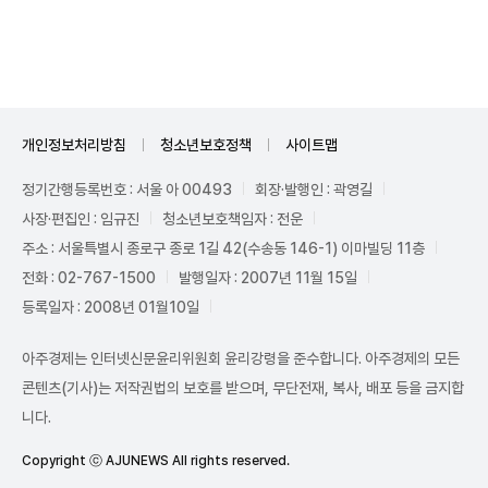
Unmute
개인정보처리방침
청소년보호정책
사이트맵
정기간행등록번호 : 서울 아 00493
회장·발행인 : 곽영길
사장·편집인 : 임규진
청소년보호책임자 : 전운
주소 : 서울특별시 종로구 종로 1길 42(수송동 146-1) 이마빌딩 11층
전화 : 02-767-1500
발행일자 : 2007년 11월 15일
등록일자 : 2008년 01월10일
아주경제는 인터넷신문윤리위원회 윤리강령을 준수합니다. 아주경제의 모든
콘텐츠(기사)는 저작권법의 보호를 받으며, 무단전재, 복사, 배포 등을 금지합
니다.
Copyright ⓒ AJUNEWS All rights reserved.