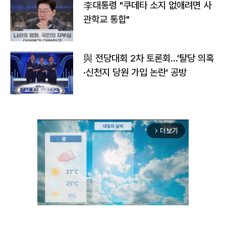
李대통령 "쿠데타 소지 없애려면 사
관학교 통합"
與 전당대회 2차 토론회…'탈당 의혹
·신천지 당원 가입 논란' 공방
더보기
arrow_forward_ios