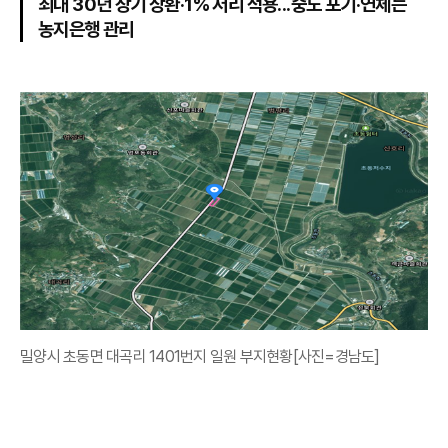
최대 30년 장기 상환·1% 저리 적용...중도 포기·연체는
농지은행 관리
밀양시 초동면 대곡리 1401번지 일원 부지현황[사진=경남도]