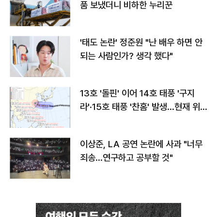
품 보냈더니 비하한 누리꾼
'태도 논란' 정준원 "난 배우 하면 안
되는 사람인가? 생각 했다"
13호 '돌핀' 이어 14호 태풍 '구지
라'·15호 태풍 '찬홈' 발생…현재 위
치와 이동경로는?
이상준, LA 공연 논란에 사과 "너무
죄송…연구하고 공부할 것"