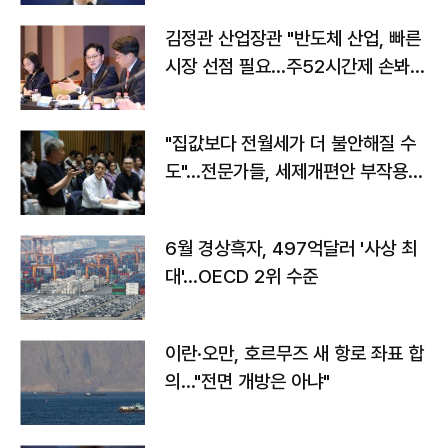
김정관 산업장관 "반도체 산업, 빠른
시장 선점 필요…주52시간제 손봐
야"
"집값보다 전월세가 더 불안해질 수
도"…전문가들, 세제개편안 부작용
우려
6월 경상흑자, 497억달러 '사상 최
대'…OECD 2위 수준
이란·오만, 호르무즈 새 항로 좌표 합
의…"전면 개방은 아냐"