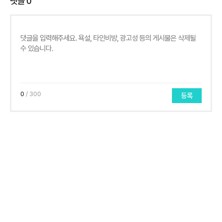
댓글
0
0
/ 300
등록