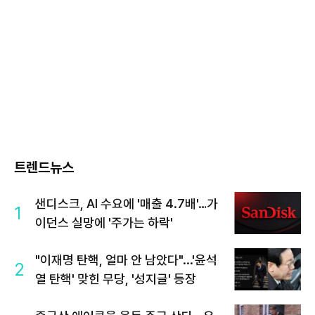
트렌드뉴스
샌디스크, AI 수요에 '매출 4.7배'…가
1
이던스 실망에 '주가는 하락'
"이재명 탄핵, 얼마 안 남았다"...'윤석
2
열 탄핵' 맞힌 무당, '성지글' 등장