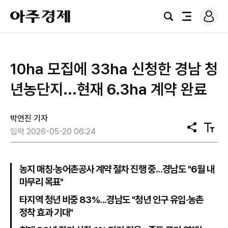
로
아
그
검
전
주
인
색
체
경
메
제
뉴
10ha 모집에 33ha 신청한 경남 청
년농단지...현재 6.3ha 계약 완료
박연진 기자
공
텍
입력 2026-05-20 06:24
유
스
트
크
기
농지 매칭·농어촌공사 계약 절차 진행 중...경남도 "6월 내
마무리 목표"
타지역 청년 비중 83%...경남도 "청년 인구 유입·농촌
정착 효과 기대"