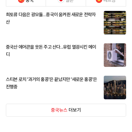
중국
일본
베트남
희토류 다음은 광모듈…중국이 움켜쥔 새로운 전략자
산
중국산 에어콘을 웃돈 주고 산다...유럽 열광시킨 메이
디
스티븐 로치 '과거의 홍콩'은 끝났지만 '새로운 홍콩'은
진행중
중국뉴스
더보기