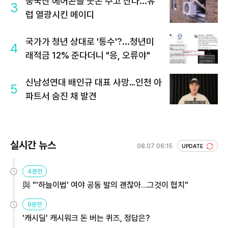
중국산 에어콘을 웃돈 주고 산다...유
3
럽 열광시킨 메이디
국가가 청년 상대로 '통수'?...청년미
4
래적금 12% 준다더니 "응, 오류야"
신남성연대 배인규 대표 사망…인천 아
5
파트서 숨진 채 발견
실시간 뉴스
08.07 06:15
UPDATE
4분전
與 "'하늘이법' 여야 공동 발의 괜찮아…그것이 협치"
9분전
'캐시딜' 캐시워크 돈 버는 퀴즈, 정답은?