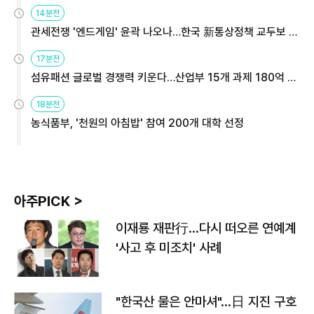
14분전
관세전쟁 '엔드게임' 윤곽 나오나…한국 新통상정책 교두보 활
용해야
17분전
섬유패션 글로벌 경쟁력 키운다…산업부 15개 과제 180억 지
원
18분전
농식품부, '천원의 아침밥' 참여 200개 대학 선정
아주PICK >
이재룡 재판行…다시 떠오른 연예계
'사고 후 미조치' 사례
"한국산 물은 안마셔"…日 지진 구호