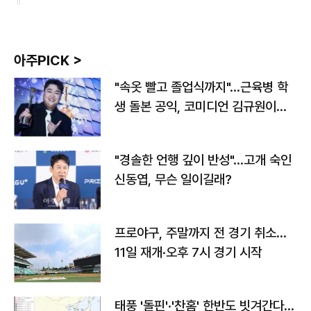
아주PICK >
"속옷 빨고 졸업식까지"…근육병 학
생 돌본 공익, 코미디언 김규원이었
다
"경솔한 언행 깊이 반성"…고개 숙인
신동엽, 무슨 일이길래?
프로야구, 주말까지 전 경기 취소…
11일 재개·오후 7시 경기 시작
태풍 '돌핀'·'찬홈' 한반도 빗겨간다…