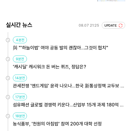
실시간 뉴스
08.07 21:25
UPDATE
4분전
與 "'하늘이법' 여야 공동 발의 괜찮아…그것이 협치"
9분전
'캐시딜' 캐시워크 돈 버는 퀴즈, 정답은?
14분전
관세전쟁 '엔드게임' 윤곽 나오나…한국 新통상정책 교두보 활
용해야
17분전
섬유패션 글로벌 경쟁력 키운다…산업부 15개 과제 180억 지
원
18분전
농식품부, '천원의 아침밥' 참여 200개 대학 선정