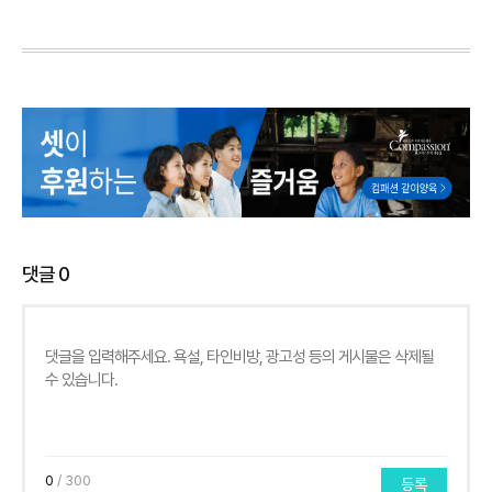
댓글
0
0
/ 300
등록