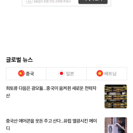
글로벌 뉴스
중국
일본
베트남
희토류 다음은 광모듈…중국이 움켜쥔 새로운 전략자
산
중국산 에어콘을 웃돈 주고 산다...유럽 열광시킨 메이
디