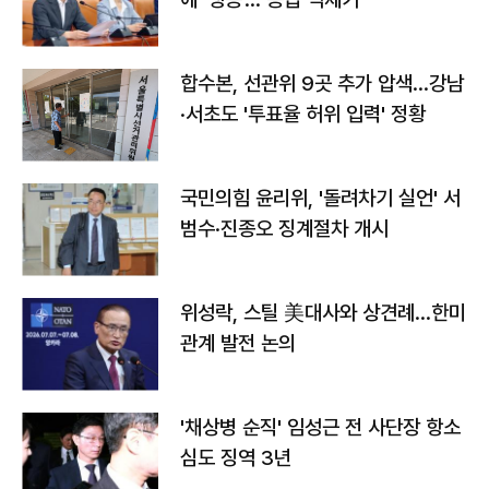
합수본, 선관위 9곳 추가 압색…강남
·서초도 '투표율 허위 입력' 정황
국민의힘 윤리위, '돌려차기 실언' 서
범수·진종오 징계절차 개시
위성락, 스틸 美대사와 상견례…한미
관계 발전 논의
'채상병 순직' 임성근 전 사단장 항소
심도 징역 3년