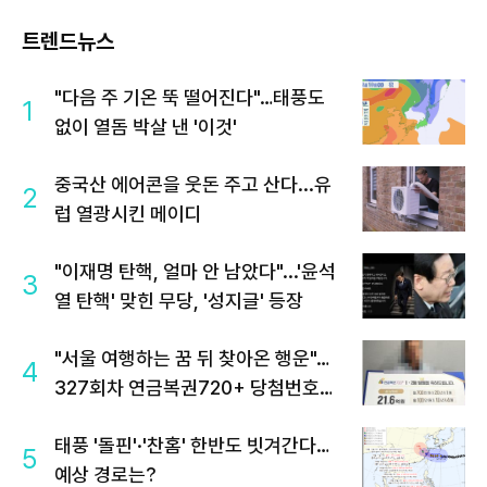
트렌드뉴스
"다음 주 기온 뚝 떨어진다"…태풍도
1
없이 열돔 박살 낸 '이것'
중국산 에어콘을 웃돈 주고 산다...유
2
럽 열광시킨 메이디
"이재명 탄핵, 얼마 안 남았다"...'윤석
3
열 탄핵' 맞힌 무당, '성지글' 등장
"서울 여행하는 꿈 뒤 찾아온 행운"…
4
327회차 연금복권720+ 당첨번호조
회 주목
태풍 '돌핀'·'찬홈' 한반도 빗겨간다…
5
예상 경로는?