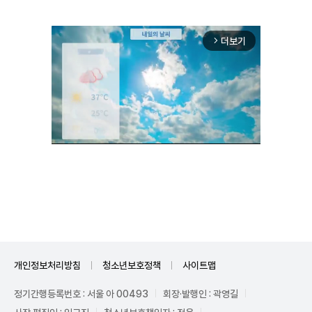
더보기
arrow_forward_ios
Unmute
개인정보처리방침
청소년보호정책
사이트맵
정기간행등록번호 : 서울 아 00493
회장·발행인 : 곽영길