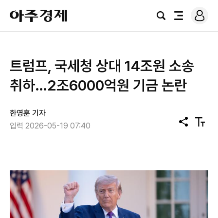
로
아
그
검
전
주
인
색
체
경
메
제
뉴
트럼프, 국세청 상대 14조원 소송
취하…2조6000억원 기금 논란
한영훈 기자
공
텍
입력 2026-05-19 07:40
유
스
트
크
기