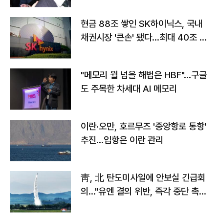
현금 88조 쌓인 SK하이닉스, 국내
채권시장 '큰손' 됐다…최대 40조 투
자
"메모리 월 넘을 해법은 HBF"…구글
도 주목한 차세대 AI 메모리
이란·오만, 호르무즈 '중앙항로 통항'
추진…입항은 이란 관리
靑, 北 탄도미사일에 안보실 긴급회
의…"유엔 결의 위반, 즉각 중단 촉
구"