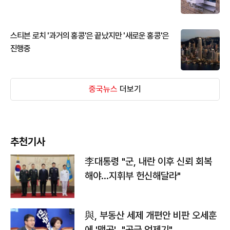
스티븐 로치 '과거의 홍콩'은 끝났지만 '새로운 홍콩'은
진행중
중국뉴스
더보기
추천기사
李대통령 "군, 내란 이후 신뢰 회복
해야…지휘부 헌신해달라"
與, 부동산 세제 개편안 비판 오세훈
에 '맹공'…"공급 억제기"