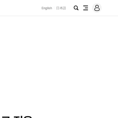
로
English
日本語
그
검
전
인
색
체
메
뉴