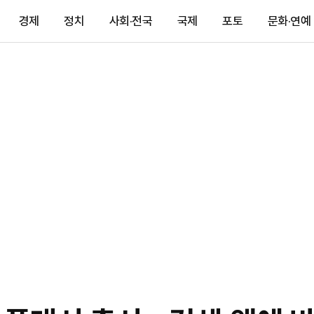
경제
정치
사회·전국
국제
포토
문화·연예