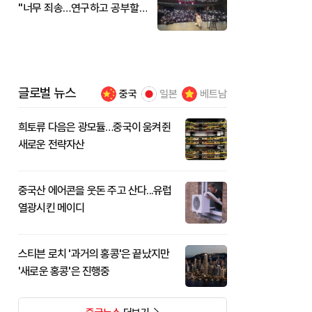
"너무 죄송…연구하고 공부할
것"
글로벌 뉴스
중국
일본
베트남
희토류 다음은 광모듈…중국이 움켜쥔
새로운 전략자산
중국산 에어콘을 웃돈 주고 산다...유럽
열광시킨 메이디
스티븐 로치 '과거의 홍콩'은 끝났지만
'새로운 홍콩'은 진행중