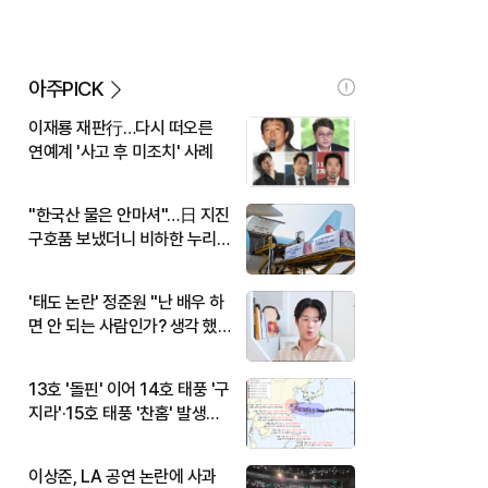
아주PICK
이재룡 재판行…다시 떠오른
연예계 '사고 후 미조치' 사례
"한국산 물은 안마셔"…日 지진
구호품 보냈더니 비하한 누리
꾼
'태도 논란' 정준원 "난 배우 하
면 안 되는 사람인가? 생각 했
다"
13호 '돌핀' 이어 14호 태풍 '구
지라'·15호 태풍 '찬홈' 발생…
현재 위치와 이동경로는?
이상준, LA 공연 논란에 사과