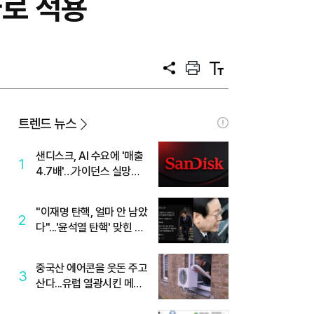
바로 적용
공
프
텍
유
린
스
트
트
크
기
트렌드 뉴스
샌디스크, AI 수요에 '매출
1
4.7배'…가이던스 실망에
'주가는 하락'
"이재명 탄핵, 얼마 안 남았
2
다"...'윤석열 탄핵' 맞힌 무
당, '성지글' 등장
중국산 에어콘을 웃돈 주고
3
산다...유럽 열광시킨 메이
디