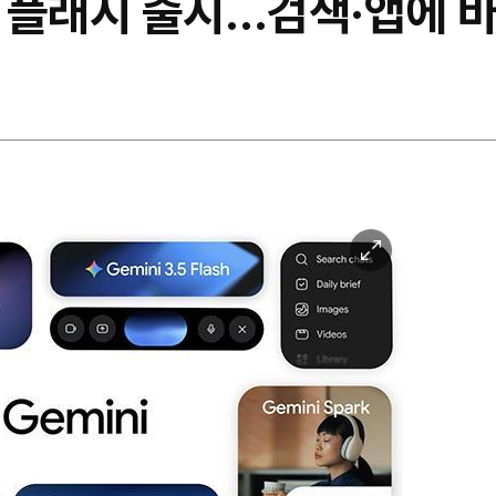
5 플래시 출시…검색·앱에 
이
미
지
확
대