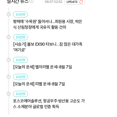
실시간 뉴스
08.07 02:52
UPDATE
3시간전
평택에 '수목원' 들어서나...최원용 시장, 박은
식 산림청장에게 국유지 활용 건의
3시간전
[시승기] 볼보 EX90 타보니…짐 많은 대가족
'여기로'
3시간전
[오늘의 운세] 별자리별 운세-8월 7일
3시간전
[오늘의 운세] 띠별 운세-8월 7일
3시간전
포스코에어솔루션, 항공우주·방산용 고순도 가
스 소재분야 글로벌 인증 획득