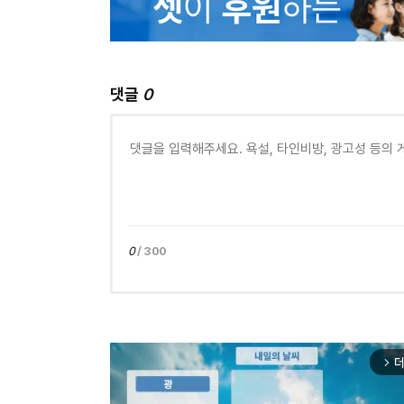
댓글
0
0
/ 300
더
arrow_forward_ios