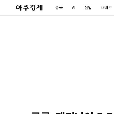
아
중국
AI
산업
재테크
주
경
제