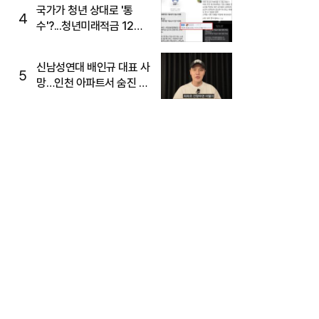
국가가 청년 상대로 '통
4
수'?...청년미래적금 12%
준다더니 "응, 오류야"
신남성연대 배인규 대표 사
5
망…인천 아파트서 숨진 채
발견