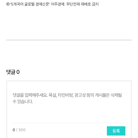
©'5개국어 글로벌 경제신문' 아주경제. 무단전재·재배포 금지
댓글
0
0
/ 300
등록