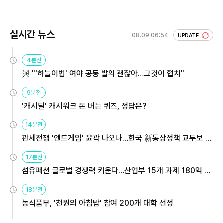
실시간 뉴스
08.09 06:54
UPDATE
4분전
與 "'하늘이법' 여야 공동 발의 괜찮아…그것이 협치"
9분전
'캐시딜' 캐시워크 돈 버는 퀴즈, 정답은?
14분전
관세전쟁 '엔드게임' 윤곽 나오나…한국 新통상정책 교두보 활
용해야
17분전
섬유패션 글로벌 경쟁력 키운다…산업부 15개 과제 180억 지
원
18분전
농식품부, '천원의 아침밥' 참여 200개 대학 선정