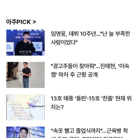
아주PICK >
임영웅, 데뷔 10주년…"난 늘 부족한
사람이었다"
"광고주들이 찾아줘"…진태현, '이숙
캠' 하차 후 근황 공개
13호 태풍 '돌핀'·15호 '찬홈' 현재 위
치는?
"속옷 빨고 졸업식까지"…근육병 학