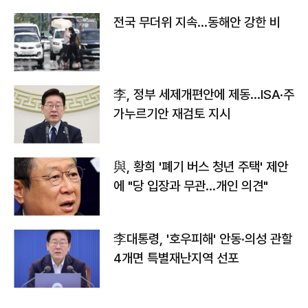
전국 무더위 지속…동해안 강한 비
李, 정부 세제개편안에 제동…ISA·주
가누르기안 재검토 지시
與, 황희 '폐기 버스 청년 주택' 제안
에 "당 입장과 무관…개인 의견"
李대통령, '호우피해' 안동·의성 관할
4개면 특별재난지역 선포