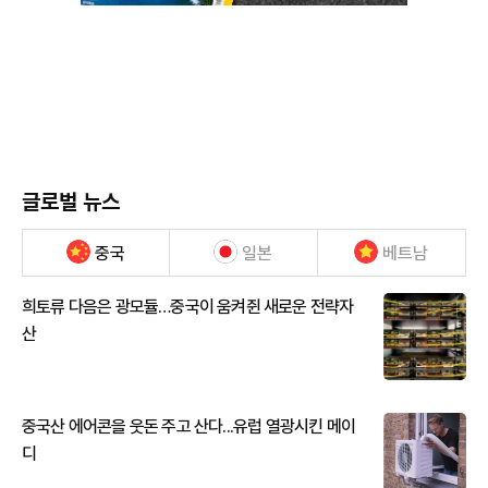
글로벌 뉴스
중국
일본
베트남
희토류 다음은 광모듈…중국이 움켜쥔 새로운 전략자
산
중국산 에어콘을 웃돈 주고 산다...유럽 열광시킨 메이
디