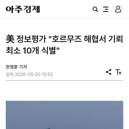
로
아
그
검
전
주
인
색
체
경
메
제
뉴
美 정보평가 "호르무즈 해협서 기뢰
최소 10개 식별"
한영훈 기자
공
텍
입력 2026-05-20 10:52
유
스
트
크
기