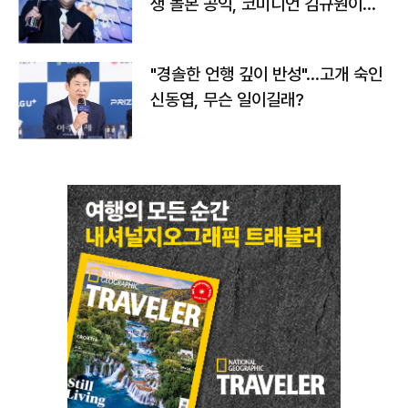
생 돌본 공익, 코미디언 김규원이었
다
"경솔한 언행 깊이 반성"…고개 숙인
신동엽, 무슨 일이길래?