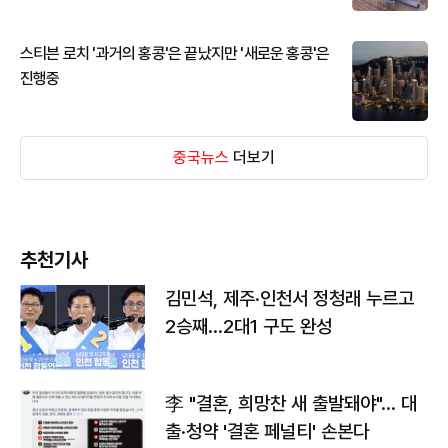
스티븐 로치 '과거의 홍콩'은 끝났지만 '새로운 홍콩'은
진행중
중국뉴스
더보기
추천기사
김민석, 제주·인천서 정청래 누르고
2승째…2대1 구도 완성
李 "결혼, 희망찬 새 출발돼야"… 대
출·청약 '결혼 페널티' 손본다