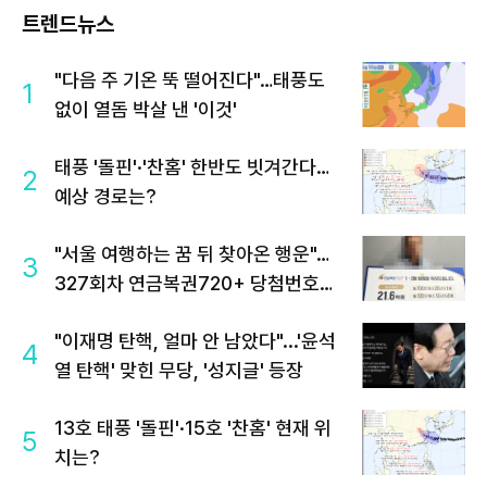
트렌드뉴스
"다음 주 기온 뚝 떨어진다"…태풍도
1
없이 열돔 박살 낸 '이것'
태풍 '돌핀'·'찬홈' 한반도 빗겨간다…
2
예상 경로는?
"서울 여행하는 꿈 뒤 찾아온 행운"…
3
327회차 연금복권720+ 당첨번호조
회 주목
"이재명 탄핵, 얼마 안 남았다"...'윤석
4
열 탄핵' 맞힌 무당, '성지글' 등장
13호 태풍 '돌핀'·15호 '찬홈' 현재 위
5
치는?