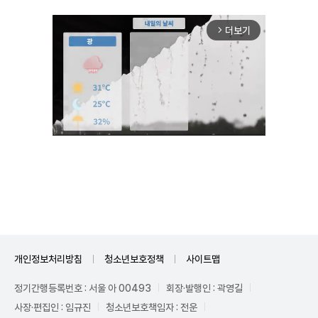
더보기
arrow_forward_ios
Unmute
개인정보처리방침
청소년보호정책
사이트맵
정기간행등록번호 : 서울 아 00493
회장·발행인 : 곽영길
사장·편집인 : 임규진
청소년보호책임자 : 전운