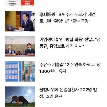
李대통령 'ISA·주가 누르기' 재검
토…與 "환영" 野 "졸속 국정"
이임생이 밝힌 '빵집 회동' 전말…"정
몽규, 홍명보로 하라 지시"
주유소 기름값 12주 연속 하락…L당
1800원대 유지
불볕더위에 온열질환자 202명 발
생…3명 숨져