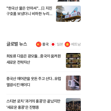
"한국산 물은 안마셔"…日 지진
구호품 보냈더니 비하한 누리
꾼
글로벌 뉴스
중국
일본
베트남
희토류 다음은 광모듈…중국이 움켜쥔
새로운 전략자산
중국산 에어콘을 웃돈 주고 산다...유럽
열광시킨 메이디
스티븐 로치 '과거의 홍콩'은 끝났지만
'새로운 홍콩'은 진행중