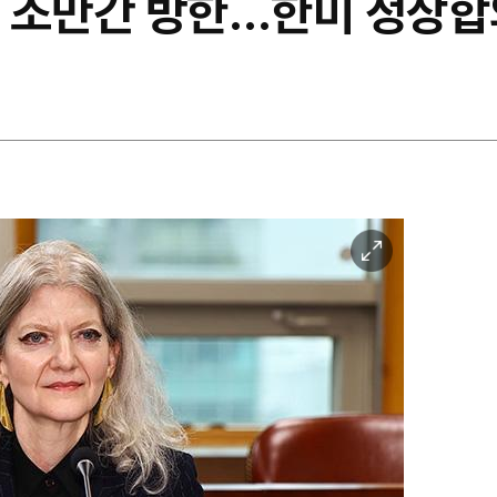
 조만간 방한…한미 정상합
이
미
지
확
대