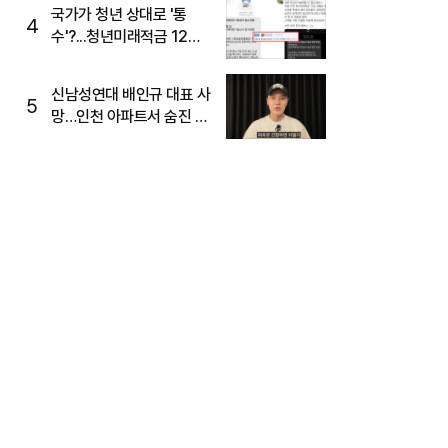
국가가 청년 상대로 '통
4
수'?...청년미래적금 12%
준다더니 "응, 오류야"
신남성연대 배인규 대표 사
5
망…인천 아파트서 숨진 채
발견