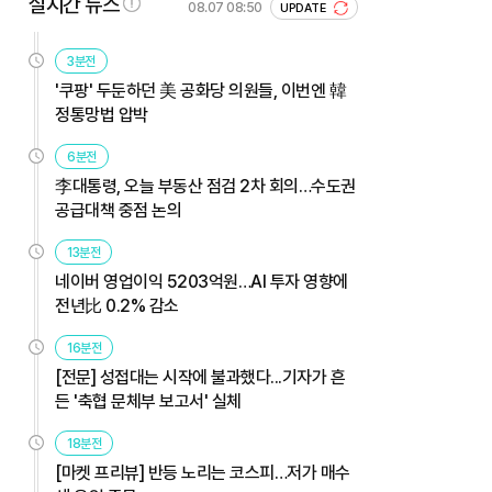
실시간 뉴스
08.07 08:50
UPDATE
3분전
'쿠팡' 두둔하던 美 공화당 의원들, 이번엔 韓
정통망법 압박
6분전
李대통령, 오늘 부동산 점검 2차 회의…수도권
공급대책 중점 논의
13분전
네이버 영업이익 5203억원…AI 투자 영향에
전년比 0.2% 감소
16분전
[전문] 성접대는 시작에 불과했다...기자가 흔
든 '축협 문체부 보고서' 실체
18분전
[마켓 프리뷰] 반등 노리는 코스피…저가 매수