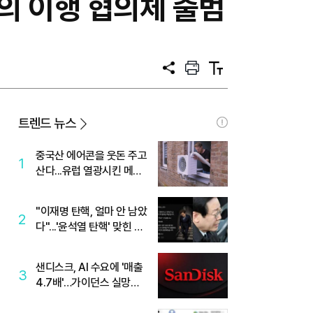
의 이행 협의체 출범
공
프
텍
유
린
스
트
트
크
기
트렌드 뉴스
중국산 에어콘을 웃돈 주고
1
산다...유럽 열광시킨 메이
디
"이재명 탄핵, 얼마 안 남았
2
다"...'윤석열 탄핵' 맞힌 무
당, '성지글' 등장
샌디스크, AI 수요에 '매출
3
4.7배'…가이던스 실망에
'주가는 하락'