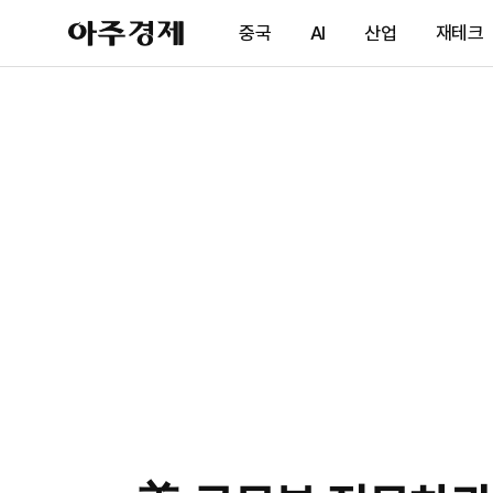
아
중국
AI
산업
재테크
주
경
제