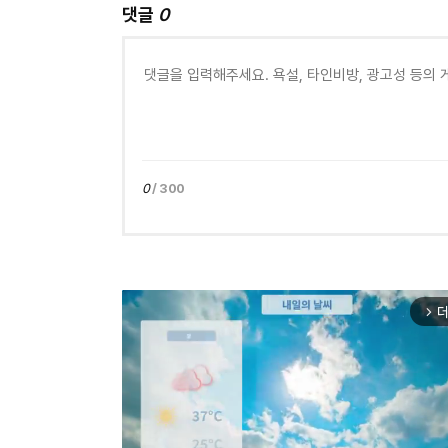
댓글
0
0
/ 300
더
arrow_forward_ios