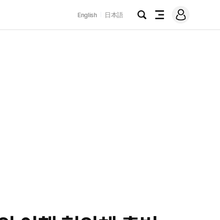
로
English
日本語
그
검
전
인
색
체
메
뉴