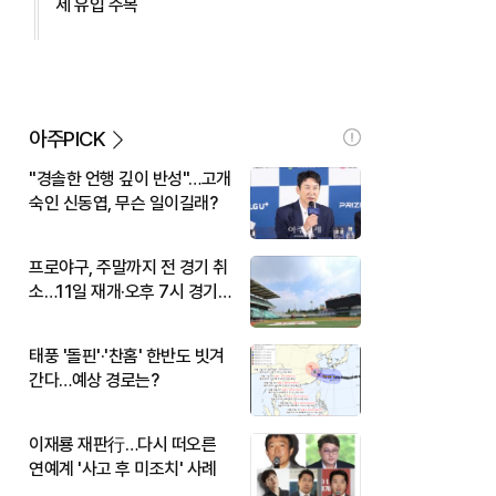
세 유입 주목
아주PICK
"경솔한 언행 깊이 반성"…고개
숙인 신동엽, 무슨 일이길래?
프로야구, 주말까지 전 경기 취
소…11일 재개·오후 7시 경기
시작
태풍 '돌핀'·'찬홈' 한반도 빗겨
간다…예상 경로는?
이재룡 재판行…다시 떠오른
연예계 '사고 후 미조치' 사례