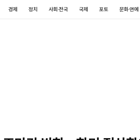
경제
정치
사회·전국
국제
포토
문화·연예