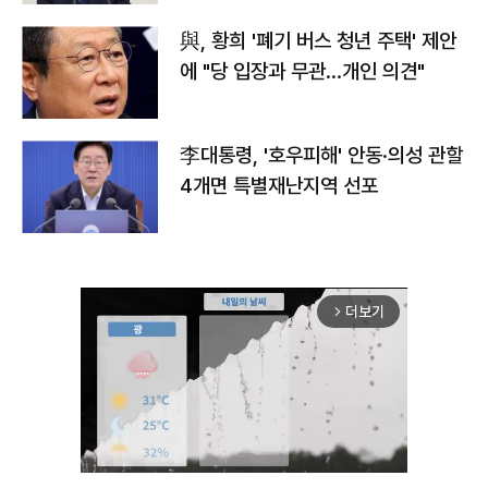
與, 황희 '폐기 버스 청년 주택' 제안
에 "당 입장과 무관…개인 의견"
李대통령, '호우피해' 안동·의성 관할
4개면 특별재난지역 선포
더보기
arrow_forward_ios