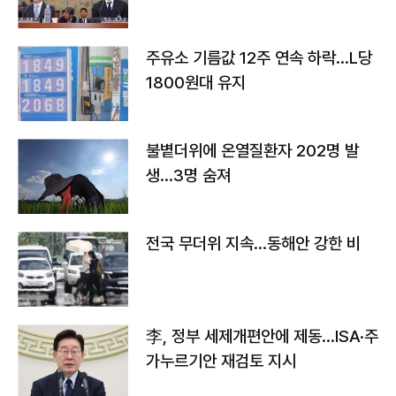
주유소 기름값 12주 연속 하락…L당
1800원대 유지
불볕더위에 온열질환자 202명 발
생…3명 숨져
전국 무더위 지속…동해안 강한 비
李, 정부 세제개편안에 제동…ISA·주
가누르기안 재검토 지시