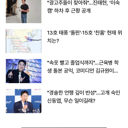
"광고주들이 찾아줘"…진태현, '이숙
캠' 하차 후 근황 공개
13호 태풍 '돌핀'·15호 '찬홈' 현재 위
치는?
"속옷 빨고 졸업식까지"…근육병 학
생 돌본 공익, 코미디언 김규원이었
다
"경솔한 언행 깊이 반성"…고개 숙인
신동엽, 무슨 일이길래?