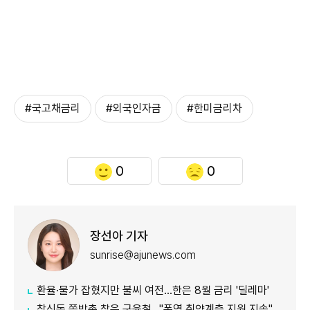
#국고채금리
#외국인자금
#한미금리차
0
0
장선아 기자
sunrise@ajunews.com
환율·물가 잡혔지만 불씨 여전...한은 8월 금리 '딜레마'
창신동 쪽방촌 찾은 구윤철…"폭염 취약계층 지원 지속"