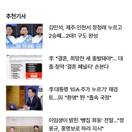
추천기사
김민석, 제주·인천서 정청래 누르고
2승째…2대1 구도 완성
李 "결혼, 희망찬 새 출발돼야"… 대
출·청약 '결혼 페널티' 손본다
李대통령 'ISA·주가 누르기' 재검
토…與 "환영" 野 "졸속 국정"
이임생이 밝힌 '빵집 회동' 전말…"정
몽규, 홍명보로 하라 지시"