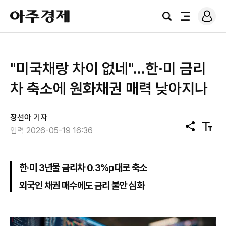
로
아
그
검
전
주
인
색
체
경
메
제
뉴
"미국채랑 차이 없네"…한·미 금리
차 축소에 원화채권 매력 낮아지나
장선아 기자
공
텍
입력 2026-05-19 16:36
유
스
트
크
기
한·미 3년물 금리차 0.3%p대로 축소
외국인 채권 매수에도 금리 불안 심화