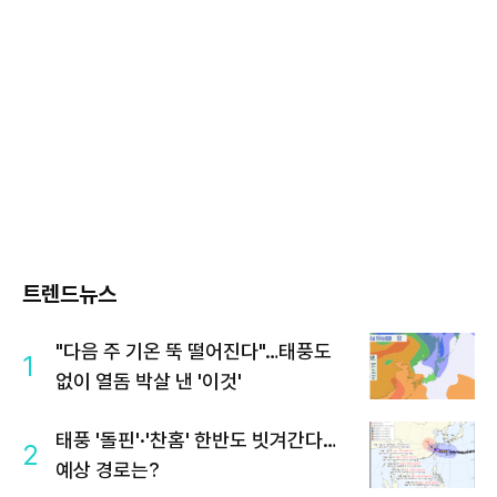
트렌드뉴스
"다음 주 기온 뚝 떨어진다"…태풍도
1
없이 열돔 박살 낸 '이것'
태풍 '돌핀'·'찬홈' 한반도 빗겨간다…
2
예상 경로는?