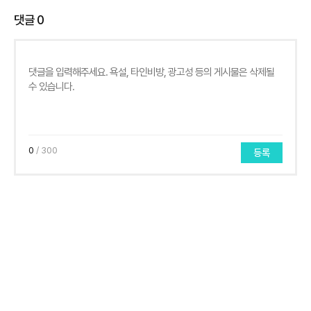
댓글
0
0
/ 300
등록