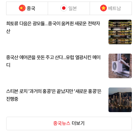
중국
일본
베트남
희토류 다음은 광모듈…중국이 움켜쥔 새로운 전략자
산
중국산 에어콘을 웃돈 주고 산다...유럽 열광시킨 메이
디
스티븐 로치 '과거의 홍콩'은 끝났지만 '새로운 홍콩'은
진행중
중국뉴스
더보기