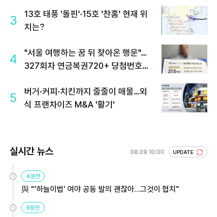
13호 태풍 '돌핀'·15호 '찬홈' 현재 위
3
치는?
"서울 여행하는 꿈 뒤 찾아온 행운"…
4
327회차 연금복권720+ 당첨번호조
회 주목
버거·커피·치킨까지 줄줄이 매물…외
5
식 프랜차이즈 M&A '활기'
실시간 뉴스
08.09 10:00
UPDATE
4분전
與 "'하늘이법' 여야 공동 발의 괜찮아…그것이 협치"
9분전