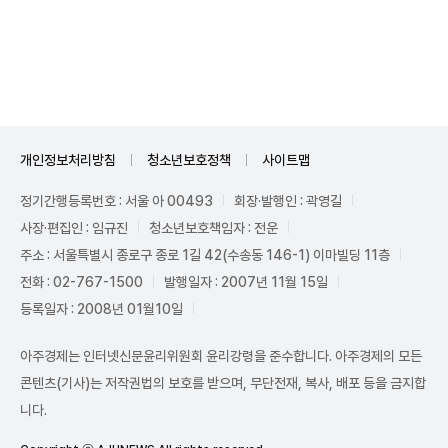
Unmute
개인정보처리방침
청소년보호정책
사이트맵
정기간행등록번호 : 서울 아 00493
회장·발행인 : 곽영길
사장·편집인 : 임규진
청소년보호책임자 : 전운
주소 : 서울특별시 종로구 종로 1길 42(수송동 146-1) 이마빌딩 11층
전화 : 02-767-1500
발행일자 : 2007년 11월 15일
등록일자 : 2008년 01월10일
아주경제는 인터넷신문윤리위원회 윤리강령을 준수합니다. 아주경제의 모든
콘텐츠(기사)는 저작권법의 보호를 받으며, 무단전재, 복사, 배포 등을 금지합
니다.