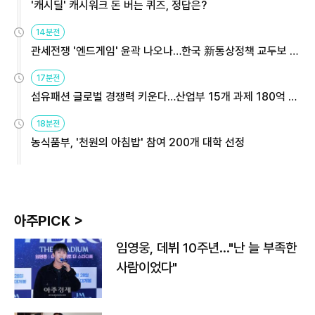
'캐시딜' 캐시워크 돈 버는 퀴즈, 정답은?
14분전
관세전쟁 '엔드게임' 윤곽 나오나…한국 新통상정책 교두보 활
용해야
17분전
섬유패션 글로벌 경쟁력 키운다…산업부 15개 과제 180억 지
원
18분전
농식품부, '천원의 아침밥' 참여 200개 대학 선정
아주PICK >
임영웅, 데뷔 10주년…"난 늘 부족한
사람이었다"