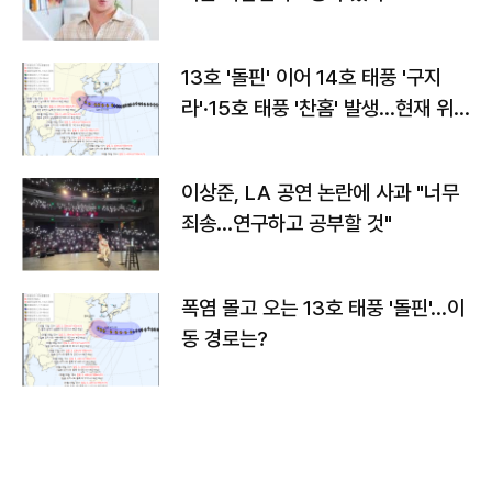
13호 '돌핀' 이어 14호 태풍 '구지
라'·15호 태풍 '찬홈' 발생…현재 위
치와 이동경로는?
이상준, LA 공연 논란에 사과 "너무
죄송…연구하고 공부할 것"
폭염 몰고 오는 13호 태풍 '돌핀'…이
동 경로는?