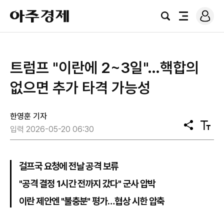
로
아
그
검
전
주
인
색
체
경
메
제
뉴
트럼프 "이란에 2~3일"…핵합의
없으면 추가 타격 가능성
한영훈 기자
공
텍
입력 2026-05-20 06:30
유
스
트
크
기
걸프국 요청에 전날 공격 보류
"공격 결정 1시간 전까지 갔다" 군사 압박
이란 제안엔 "불충분" 평가…협상 시한 압축