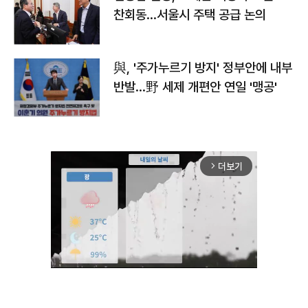
찬회동...서울시 주택 공급 논의
與, '주가누르기 방지' 정부안에 내부
반발…野 세제 개편안 연일 '맹공'
더보기
arrow_forward_ios
Unmute