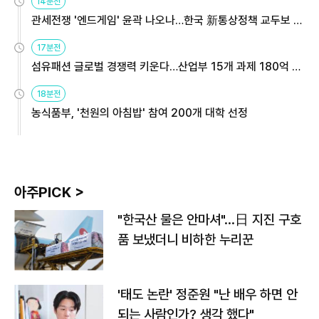
14분전
관세전쟁 '엔드게임' 윤곽 나오나…한국 新통상정책 교두보 활
용해야
17분전
섬유패션 글로벌 경쟁력 키운다…산업부 15개 과제 180억 지
원
18분전
농식품부, '천원의 아침밥' 참여 200개 대학 선정
아주PICK >
"한국산 물은 안마셔"…日 지진 구호
품 보냈더니 비하한 누리꾼
'태도 논란' 정준원 "난 배우 하면 안
되는 사람인가? 생각 했다"