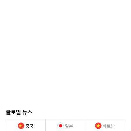
글로벌 뉴스
중국
일본
베트남