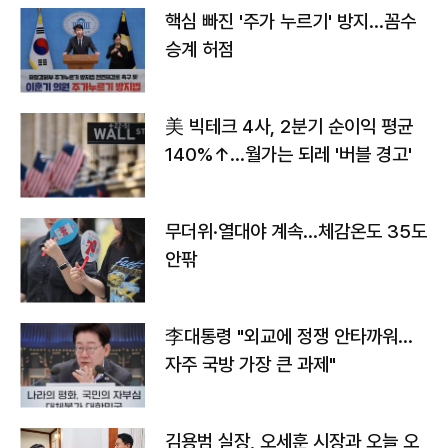
핵심 빠진 '주가 누르기' 방지…꼼수
승계 허점
美 빅테크 4사, 2분기 순이익 평균
140%↑…월가는 되레 '버블 경고'
무더위·열대야 계속…체감온도 35도
안팎
李대통령 "외교에 정쟁 안타까워…
자주 국방 가장 큰 과제"
김용범 실장, 오세훈 시장과 오늘 오