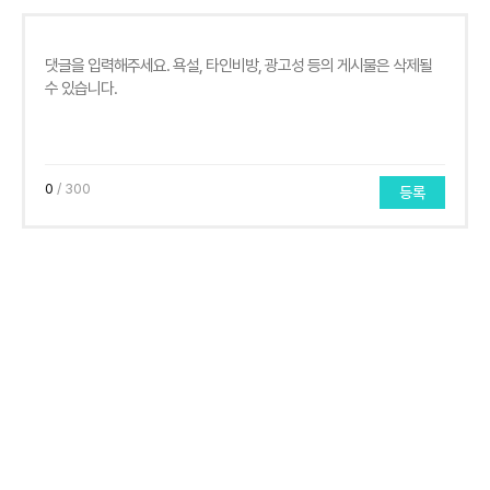
0
/ 300
등록