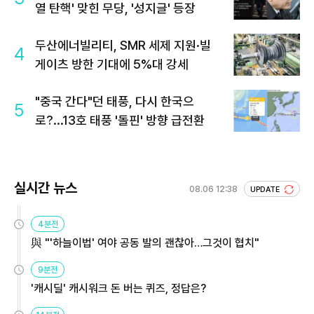
열 탄핵' 맞힌 무당, '성지글' 등장
두산에너빌리티, SMR 세제 지원·빌
4
게이츠 방한 기대에 5%대 강세
"중국 간다"던 태풍, 다시 한국으
5
로?...13호 태풍 '돌핀' 방향 급전환
실시간 뉴스
08.06 12:38
UPDATE
4분전
與 "'하늘이법' 여야 공동 발의 괜찮아…그것이 협치"
9분전
'캐시딜' 캐시워크 돈 버는 퀴즈, 정답은?