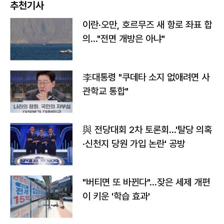
추천기사
이란·오만, 호르무즈 새 항로 좌표 합
의…"전면 개방은 아냐"
李대통령 "쿠데타 소지 없애려면 사
관학교 통합"
與 전당대회 2차 토론회…'탈당 의혹
·신천지 당원 가입 논란' 공방
"버티면 또 바뀐다"…잦은 세제 개편
이 키운 '학습 효과'