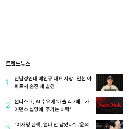
트렌드뉴스
신남성연대 배인규 대표 사망…인천 아
1
파트서 숨진 채 발견
샌디스크, AI 수요에 '매출 4.7배'…가
2
이던스 실망에 '주가는 하락'
"이재명 탄핵, 얼마 안 남았다"...'윤석
3