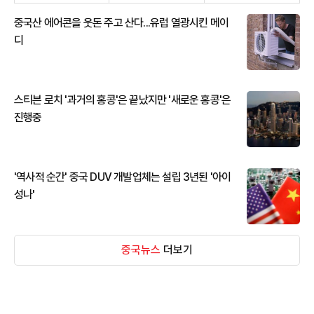
중국산 에어콘을 웃돈 주고 산다...유럽 열광시킨 메이
디
스티븐 로치 '과거의 홍콩'은 끝났지만 '새로운 홍콩'은
진행중
'역사적 순간' 중국 DUV 개발업체는 설립 3년된 '아이
성나'
중국뉴스
더보기