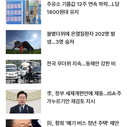
주유소 기름값 12주 연속 하락…L당
1800원대 유지
불볕더위에 온열질환자 202명 발
생…3명 숨져
전국 무더위 지속…동해안 강한 비
李, 정부 세제개편안에 제동…ISA·주
가누르기안 재검토 지시
與, 황희 '폐기 버스 청년 주택' 제안