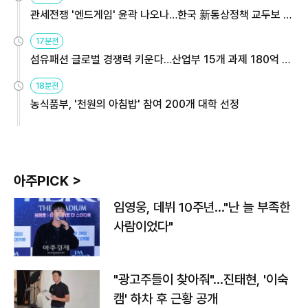
관세전쟁 '엔드게임' 윤곽 나오나…한국 新통상정책 교두보 활
용해야
17분전
섬유패션 글로벌 경쟁력 키운다…산업부 15개 과제 180억 지
원
18분전
농식품부, '천원의 아침밥' 참여 200개 대학 선정
아주PICK >
임영웅, 데뷔 10주년…"난 늘 부족한
사람이었다"
"광고주들이 찾아줘"…진태현, '이숙
캠' 하차 후 근황 공개