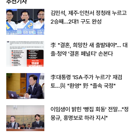
추천기사
김민석, 제주·인천서 정청래 누르고
2승째…2대1 구도 완성
李 "결혼, 희망찬 새 출발돼야"… 대
출·청약 '결혼 페널티' 손본다
李대통령 'ISA·주가 누르기' 재검
토…與 "환영" 野 "졸속 국정"
이임생이 밝힌 '빵집 회동' 전말…"정
몽규, 홍명보로 하라 지시"