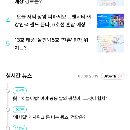
예상 경로는?
"오늘 저녁 상암 피하세요"…맨시티·이
4
강인·리센느 뜬다, 6호선 혼잡 예상
13호 태풍 '돌핀'·15호 '찬홈' 현재 위
5
치는?
실시간 뉴스
08.09 20:19
UPDATE
4분전
與 "'하늘이법' 여야 공동 발의 괜찮아…그것이 협치"
9분전
'캐시딜' 캐시워크 돈 버는 퀴즈, 정답은?
14분전