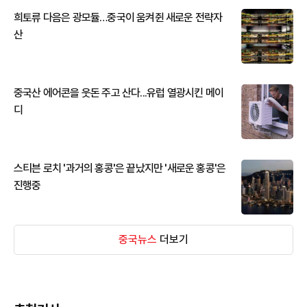
희토류 다음은 광모듈…중국이 움켜쥔 새로운 전략자
산
중국산 에어콘을 웃돈 주고 산다...유럽 열광시킨 메이
디
스티븐 로치 '과거의 홍콩'은 끝났지만 '새로운 홍콩'은
진행중
중국뉴스
더보기