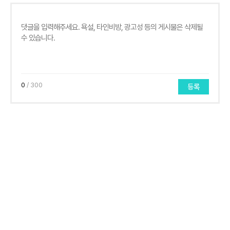
0
/ 300
등록