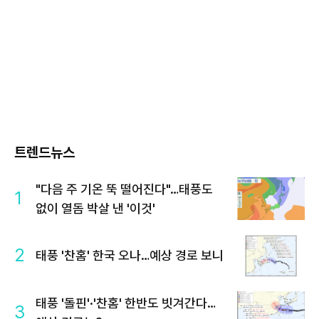
트렌드뉴스
"다음 주 기온 뚝 떨어진다"…태풍도
1
없이 열돔 박살 낸 '이것'
2
태풍 '찬홈' 한국 오나…예상 경로 보니
태풍 '돌핀'·'찬홈' 한반도 빗겨간다…
3