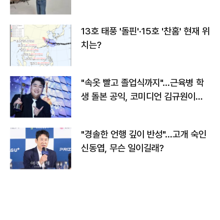
13호 태풍 '돌핀'·15호 '찬홈' 현재 위
치는?
"속옷 빨고 졸업식까지"…근육병 학
생 돌본 공익, 코미디언 김규원이었
다
"경솔한 언행 깊이 반성"…고개 숙인
신동엽, 무슨 일이길래?