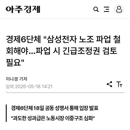
로
아
그
검
전
주
인
색
체
경
메
제
뉴
경제6단체 "삼성전자 노조 파업 철
회해야…파업 시 긴급조정권 검토
필요"
이나경 기자
공
텍
입력 2026-05-18 14:21
유
스
트
크
기
경제6단체 18일 공동 성명서 통해 입장 발표
"과도한 성과급은 노동시장 이중구조 심화"