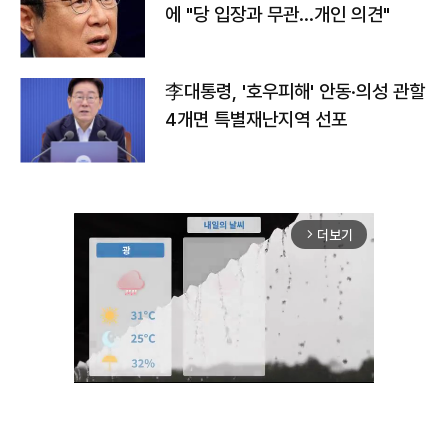
에 "당 입장과 무관…개인 의견"
李대통령, '호우피해' 안동·의성 관할
4개면 특별재난지역 선포
더보기
arrow_forward_ios
Unmute