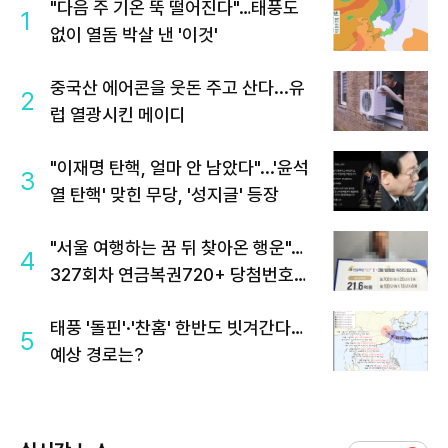
"다음 주 기온 뚝 떨어진다"…태풍도
1
없이 열돔 박살 낸 '이것'
중국산 에어콘을 웃돈 주고 산다...유
2
럽 열광시킨 메이디
"이재명 탄핵, 얼마 안 남았다"...'윤석
3
열 탄핵' 맞힌 무당, '성지글' 등장
"서울 여행하는 꿈 뒤 찾아온 행운"…
4
327회차 연금복권720+ 당첨번호조
회 주목
태풍 '돌핀'·'찬홈' 한반도 빗겨간다…
5
예상 경로는?