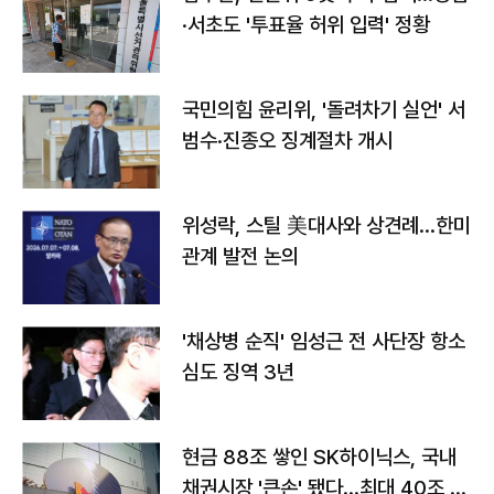
·서초도 '투표율 허위 입력' 정황
국민의힘 윤리위, '돌려차기 실언' 서
범수·진종오 징계절차 개시
위성락, 스틸 美대사와 상견례…한미
관계 발전 논의
'채상병 순직' 임성근 전 사단장 항소
심도 징역 3년
현금 88조 쌓인 SK하이닉스, 국내
채권시장 '큰손' 됐다…최대 40조 투