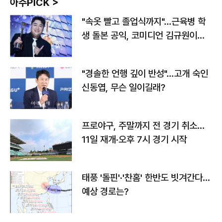
아주PICK >
"속옷 빨고 졸업식까지"…근육병 학
생 돌본 공익, 코미디언 김규원이었
다
"경솔한 언행 깊이 반성"…고개 숙인
신동엽, 무슨 일이길래?
프로야구, 주말까지 전 경기 취소…
11일 재개·오후 7시 경기 시작
태풍 '돌핀'·'찬홈' 한반도 빗겨간다…
예상 경로는?