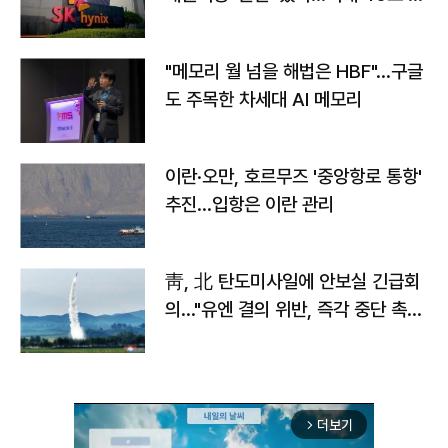
자
"메모리 월 넘을 해법은 HBF"…구글
도 주목한 차세대 AI 메모리
이란·오만, 호르무즈 '중앙항로 통항'
추진…입항은 이란 관리
靑, 北 탄도미사일에 안보실 긴급회
의…"유엔 결의 위반, 즉각 중단 촉
구"
더보기
arrow_forward_ios