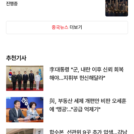
진행중
중국뉴스
더보기
추천기사
李대통령 "군, 내란 이후 신뢰 회복
해야…지휘부 헌신해달라"
與, 부동산 세제 개편안 비판 오세훈
에 '맹공'…"공급 억제기"
합수본, 선관위 9곳 추가 압색…강남