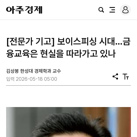
로
아
그
검
전
주
인
색
체
경
메
제
뉴
[전문가 기고] 보이스피싱 시대…금
융교육은 현실을 따라가고 있나
김상봉 한성대 경제학과 교수
공
텍
입력 2026-05-18 05:00
유
스
트
크
기