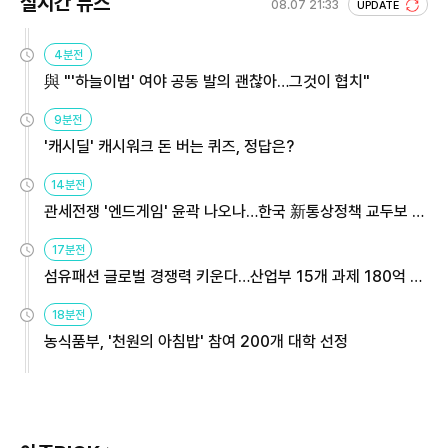
실시간 뉴스
08.07 21:33
UPDATE
4분전
與 "'하늘이법' 여야 공동 발의 괜찮아…그것이 협치"
9분전
'캐시딜' 캐시워크 돈 버는 퀴즈, 정답은?
14분전
관세전쟁 '엔드게임' 윤곽 나오나…한국 新통상정책 교두보 활
용해야
17분전
섬유패션 글로벌 경쟁력 키운다…산업부 15개 과제 180억 지
원
18분전
농식품부, '천원의 아침밥' 참여 200개 대학 선정