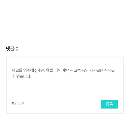
댓글
0
0
/ 300
등록