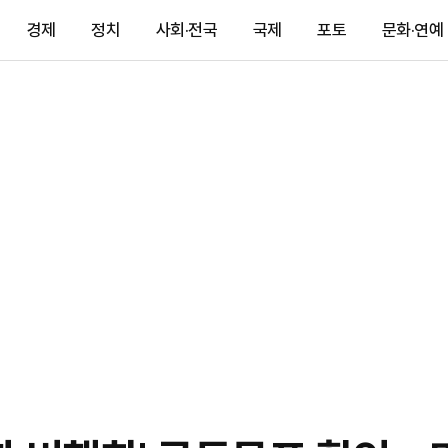
경제
정치
사회·전국
국제
포토
문화·연예