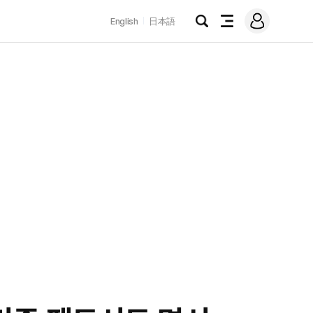
로
English
日本語
그
검
전
인
색
체
메
뉴