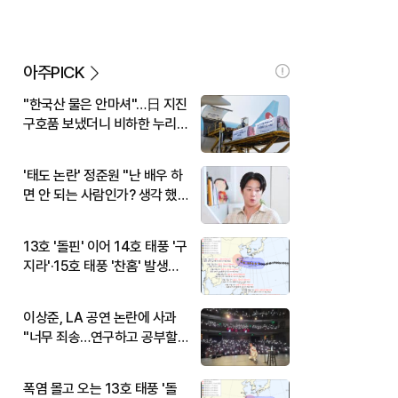
아주PICK
"한국산 물은 안마셔"…日 지진
구호품 보냈더니 비하한 누리
꾼
'태도 논란' 정준원 "난 배우 하
면 안 되는 사람인가? 생각 했
다"
13호 '돌핀' 이어 14호 태풍 '구
지라'·15호 태풍 '찬홈' 발생…
현재 위치와 이동경로는?
이상준, LA 공연 논란에 사과
"너무 죄송…연구하고 공부할
것"
폭염 몰고 오는 13호 태풍 '돌