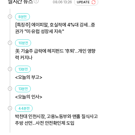
실시간 뉴스
08.06 13:26
UPDATE
8분전
[특징주] 에이피알, 호실적에 4%대 강세…증
권가 "미·유럽 성장세 지속"
10분전
美 기술주 급락에 헤지펀드 '후퇴'…개인 영향
력 커지나
13분전
<오늘의 부고>
13분전
<오늘의 인사>
44분전
박찬대 인천시장, 고용노동부와 맨홀 질식사고
추방 선언...사전 안전확인제 도입