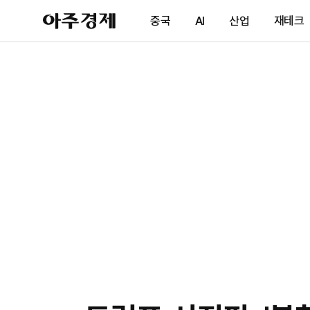
아
중국
AI
산업
재테크
주
경
제