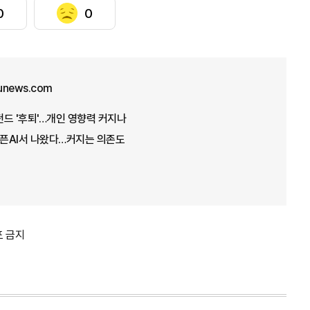
0
0
unews.com
드 '후퇴'…개인 영향력 커지나
 오픈AI서 나왔다…커지는 의존도
포 금지