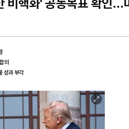
북한 비핵화' 공동목표 확인
함
 합의
물 성과 부각
이
미
지
확