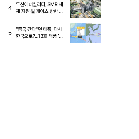
두산에너빌리티, SMR 세
4
제 지원·빌 게이츠 방한 기
대에 5%대 강세
"중국 간다"던 태풍, 다시
5
한국으로?...13호 태풍 '돌
핀' 방향 급전환