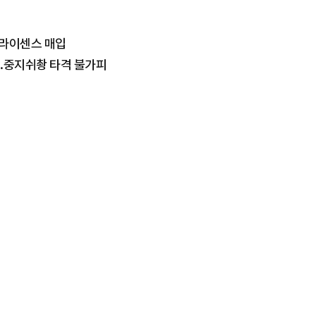
C 라이센스 매입
..중지쉬촹 타격 불가피