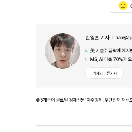
한영훈 기자
han@aj
美 기술주 급락에 헤지펀
MS, AI 매출 70%가
기자의 다른기사
©'5개국어 글로벌 경제신문' 아주경제. 무단전재·재배