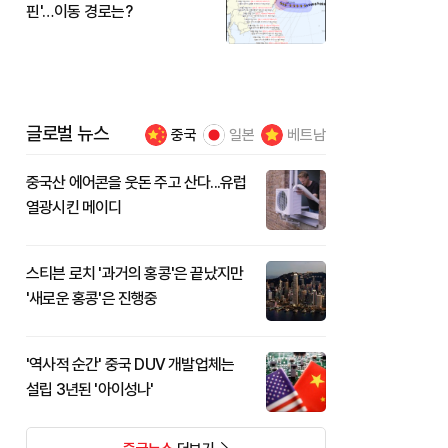
핀'…이동 경로는?
글로벌 뉴스
중국
일본
베트남
중국산 에어콘을 웃돈 주고 산다...유럽
열광시킨 메이디
스티븐 로치 '과거의 홍콩'은 끝났지만
'새로운 홍콩'은 진행중
'역사적 순간' 중국 DUV 개발업체는
설립 3년된 '아이성나'