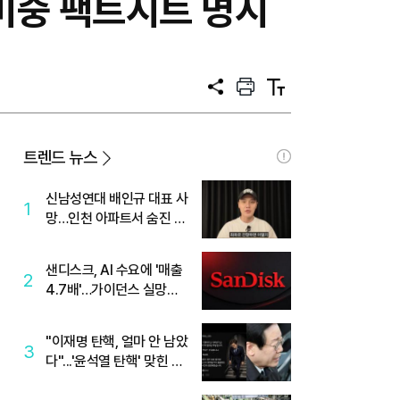
…미중 팩트시트 명시
공
프
텍
유
린
스
트
트
크
기
트렌드 뉴스
신남성연대 배인규 대표 사
1
망…인천 아파트서 숨진 채
발견
샌디스크, AI 수요에 '매출
2
4.7배'…가이던스 실망에
'주가는 하락'
"이재명 탄핵, 얼마 안 남았
3
다"...'윤석열 탄핵' 맞힌 무
당, '성지글' 등장